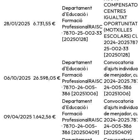
COMPENSATOR
Departament
CENTRES
d'Educació i
IGUALTAT
Formació
28/01/2025
6.731,55 €
OPORTUNITAT
Professional
RAISC
(MOTXILLES
· 7870-25-002-33
ESCOLARS) CU
[20250128]
2024-2025
787
25-002-33
[20250128]
Departament
Convocatoria
d'Educació i
d'ajuts individual
Formació
de menjador, cur
06/10/2025
26.598,05 €
Professional
RAISC
2024-2025.
787
· 7870-24-005-
24-005-386
386 [20251006]
[20251006]
Departament
Convocatoria
d'Educació i
d'ajuts individual
Formació
de menjador, cur
09/04/2025
1.642,56 €
Professional
RAISC
2024-2025.
787
· 7870-24-005-
24-005-386
386 [20250409]
[20250409]
Departament
Convocatoria