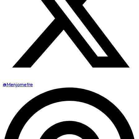
@Menjometre