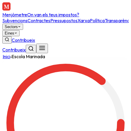
Menjòmetre
On van els teus impostos?
Subvencions
Contractes
Pressupostos
Xarxa
Política
Transparènci
Sectors
Eines
Contribueix
Contribueix
Inici
›
Escola Marinada