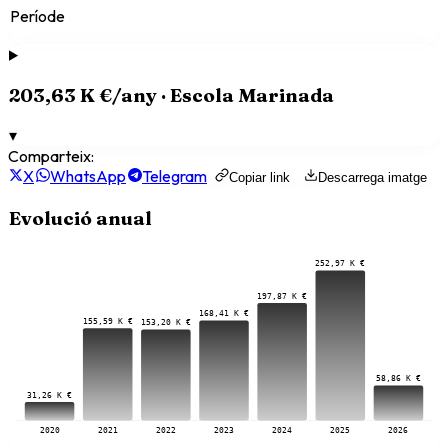
Període
203,63 K €
/any ·
Escola Marinada
▾
Comparteix:
X
WhatsApp
Telegram
Copiar link
Descarrega imatge
Evolució anual
252,97 K €
197,87 K €
168,41 K €
155,59 K €
153,20 K €
58,86 K €
31,26 K €
2020
2021
2022
2023
2024
2025
2026