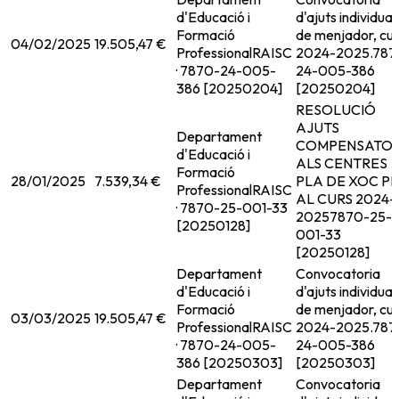
d'Educació i
d'ajuts individual
Formació
de menjador, cur
04/02/2025
19.505,47 €
Professional
RAISC
2024-2025.
787
· 7870-24-005-
24-005-386
386 [20250204]
[20250204]
RESOLUCIÓ
AJUTS
Departament
COMPENSATOR
d'Educació i
ALS CENTRES
Formació
28/01/2025
7.539,34 €
PLA DE XOC P
Professional
RAISC
AL CURS 2024-
· 7870-25-001-33
2025
7870-25-
[20250128]
001-33
[20250128]
Departament
Convocatoria
d'Educació i
d'ajuts individual
Formació
de menjador, cur
03/03/2025
19.505,47 €
Professional
RAISC
2024-2025.
787
· 7870-24-005-
24-005-386
386 [20250303]
[20250303]
Departament
Convocatoria