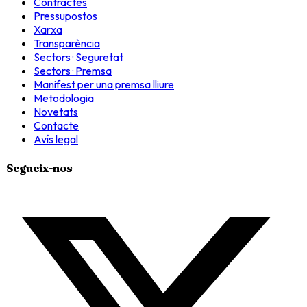
Contractes
Pressupostos
Xarxa
Transparència
Sectors · Seguretat
Sectors · Premsa
Manifest per una premsa lliure
Metodologia
Novetats
Contacte
Avís legal
Segueix-nos