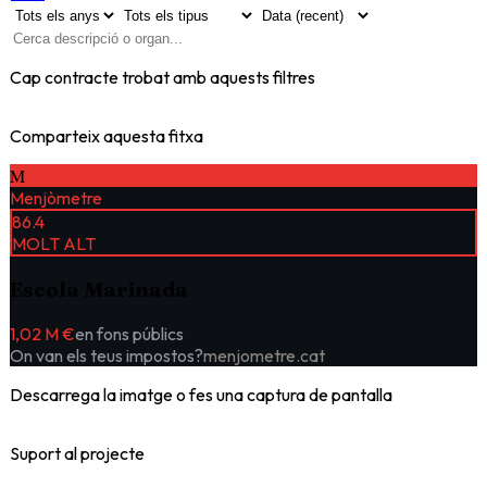
Cap contracte trobat amb aquests filtres
Comparteix aquesta fitxa
M
Menjòmetre
86.4
MOLT ALT
Escola Marinada
1,02 M €
en fons públics
On van els teus impostos?
menjometre.cat
Descarrega la imatge o fes una captura de pantalla
Suport al projecte