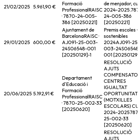
Formació
de menjador, cur
21/02/2025
5.961,90 €
Professional
RAISC
2024-2025.
787
· 7870-24-005-
24-005-386
386 [20250221]
[20250221]
Ajuntament de
Premis escoles +
Barcelona
RAISC ·
sostenibles
29/01/2025
600,00 €
AJ091-25-003-
2024
AJ091-25-
24S06548-001
003-24S06548
[20250129]-1
001 [20250129]
RESOLUCIÓ
AJUTS
COMPENSATOR
Departament
CENTRES
d'Educació i
IGUALTAT
Formació
20/06/2025
5.192,91 €
OPORTUNITAT
Professional
RAISC
(MOTXILLES
· 7870-25-002-33
ESCOLARS) CU
[20250620]
2024-2025
787
25-002-33
[20250620]
RESOLUCIÓ
AJUTS