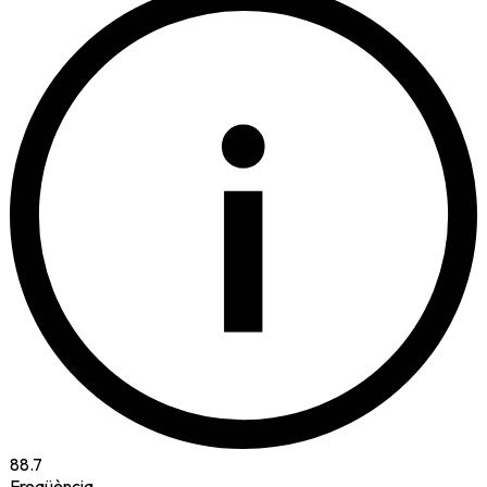
i
88.7
Freqüència