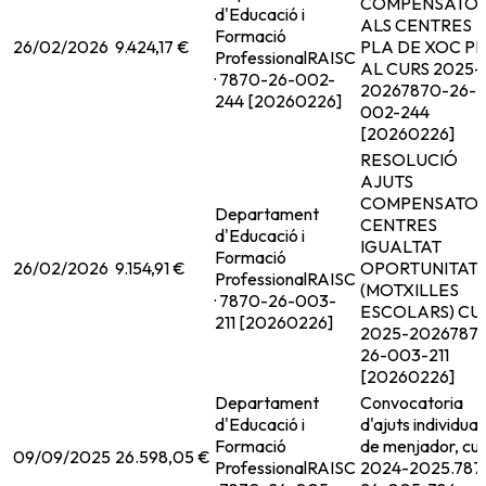
COMPENSATOR
d'Educació i
ALS CENTRES
Formació
26/02/2026
9.424,17 €
PLA DE XOC P
Professional
RAISC
AL CURS 2025-
· 7870-26-002-
2026
7870-26-
244 [20260226]
002-244
[20260226]
RESOLUCIÓ
AJUTS
COMPENSATOR
Departament
CENTRES
d'Educació i
IGUALTAT
Formació
26/02/2026
9.154,91 €
OPORTUNITAT
Professional
RAISC
(MOTXILLES
· 7870-26-003-
ESCOLARS) CU
211 [20260226]
2025-2026
787
26-003-211
[20260226]
Departament
Convocatoria
d'Educació i
d'ajuts individual
Formació
de menjador, cur
09/09/2025
26.598,05 €
Professional
RAISC
2024-2025.
787