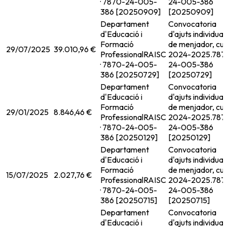
· 7870-24-005-
24-005-386
386 [20250909]
[20250909]
Departament
Convocatoria
d'Educació i
d'ajuts individual
Formació
de menjador, cur
29/07/2025
39.010,96 €
Professional
RAISC
2024-2025.
787
· 7870-24-005-
24-005-386
386 [20250729]
[20250729]
Departament
Convocatoria
d'Educació i
d'ajuts individual
Formació
de menjador, cur
29/01/2025
8.846,46 €
Professional
RAISC
2024-2025.
787
· 7870-24-005-
24-005-386
386 [20250129]
[20250129]
Departament
Convocatoria
d'Educació i
d'ajuts individual
Formació
de menjador, cur
15/07/2025
2.027,76 €
Professional
RAISC
2024-2025.
787
· 7870-24-005-
24-005-386
386 [20250715]
[20250715]
Departament
Convocatoria
d'Educació i
d'ajuts individual