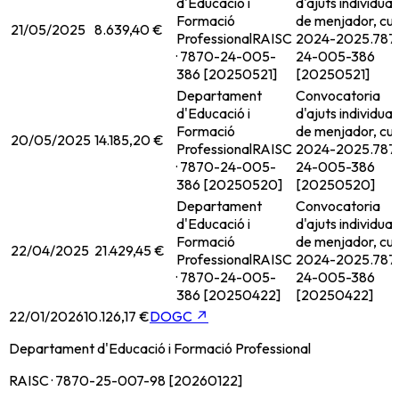
d'Educació i
d'ajuts individual
Formació
de menjador, cur
21/05/2025
8.639,40 €
Professional
RAISC
2024-2025.
787
· 7870-24-005-
24-005-386
386 [20250521]
[20250521]
Departament
Convocatoria
d'Educació i
d'ajuts individual
Formació
de menjador, cur
20/05/2025
14.185,20 €
Professional
RAISC
2024-2025.
787
· 7870-24-005-
24-005-386
386 [20250520]
[20250520]
Departament
Convocatoria
d'Educació i
d'ajuts individual
Formació
de menjador, cur
22/04/2025
21.429,45 €
Professional
RAISC
2024-2025.
787
· 7870-24-005-
24-005-386
386 [20250422]
[20250422]
22/01/2026
10.126,17 €
DOGC
↗
Departament d'Educació i Formació Professional
RAISC · 7870-25-007-98 [20260122]