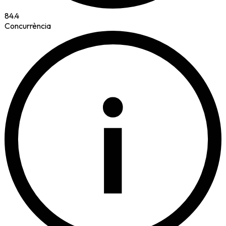
84.4
Concurrència
i