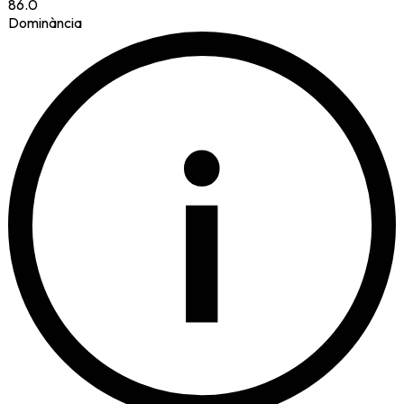
86.0
Dominància
i