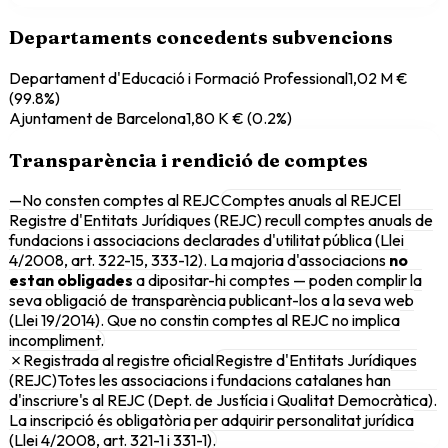
Departaments concedents subvencions
Departament d'Educació i Formació Professional
1,02 M €
(
99.8
%)
Ajuntament de Barcelona
1,80 K €
(
0.2
%)
Transparència i rendició de comptes
—
No consten comptes al REJC
Comptes anuals al REJC
El
Registre d'Entitats Jurídiques (REJC) recull comptes anuals de
fundacions i associacions declarades d'utilitat pública (Llei
4/2008, art. 322-15, 333-12). La majoria d'associacions
no
estan obligades
a dipositar-hi comptes — poden complir la
seva obligació de transparència publicant-los a la seva web
(Llei 19/2014). Que no constin comptes al REJC no implica
incompliment.
✗
Registrada al registre oficial
Registre d'Entitats Jurídiques
(REJC)
Totes les associacions i fundacions catalanes han
d'inscriure's al REJC (Dept. de Justícia i Qualitat Democràtica).
La inscripció és obligatòria per adquirir personalitat jurídica
(Llei 4/2008, art. 321-1 i 331-1).