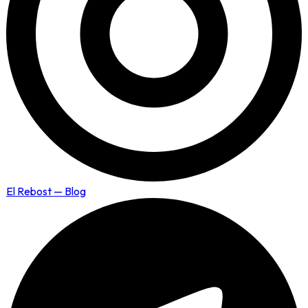
El Rebost — Blog