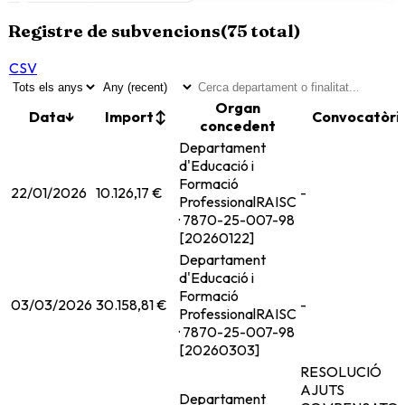
Registre de subvencions
(
75
total)
CSV
Organ
Data
↓
Import
↕
Convocatòri
concedent
Departament
d'Educació i
Formació
22/01/2026
10.126,17 €
-
Professional
RAISC
· 7870-25-007-98
[20260122]
Departament
d'Educació i
Formació
03/03/2026
30.158,81 €
-
Professional
RAISC
· 7870-25-007-98
[20260303]
RESOLUCIÓ
AJUTS
Departament