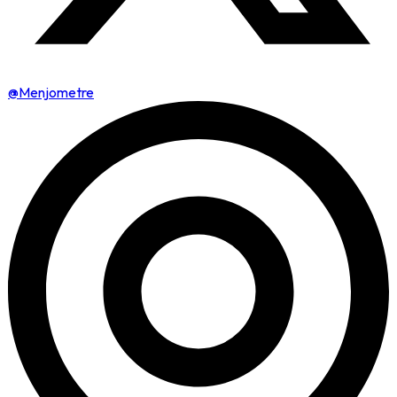
@Menjometre