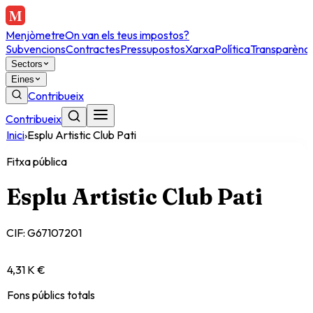
Menjòmetre
On van els teus impostos?
Subvencions
Contractes
Pressupostos
Xarxa
Política
Transparènci
Sectors
Eines
Contribueix
Contribueix
Inici
›
Esplu Artistic Club Pati
Fitxa pública
Esplu Artistic Club Pati
CIF:
G67107201
4,31 K €
Fons públics totals