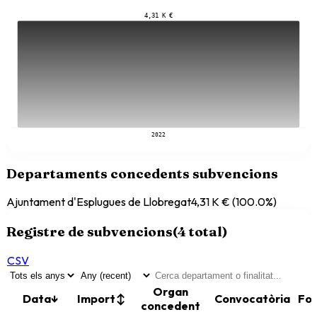
4,31 K €
2022
Departaments concedents subvencions
Ajuntament d'Esplugues de Llobregat
4,31 K €
(
100.0
%)
Registre de subvencions
(
4
total)
CSV
Organ
Data
↓
Import
↕
Convocatòria
Fo
concedent