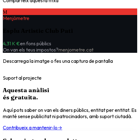
Comparteix aquesta fitxa
M
Menjòmetre
Esplu Artistic Club Pati
4,31 K €
en fons públics
On van els teus impostos?
menjometre.cat
Descarrega la imatge o fes una captura de pantalla
Suport al projecte
Aquesta anàlisi
és
gratuïta
.
Aquí pots saber on van els diners públics, entitat per entitat. Es
manté sense publicitat ni patrocinadors, amb suport ciutadà.
Contribueix a mantenir-lo
→