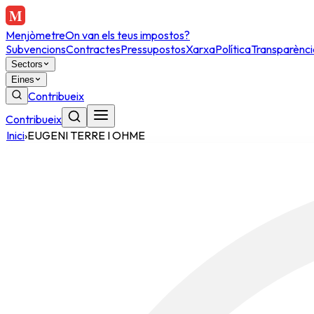
Menjòmetre
On van els teus impostos?
Subvencions
Contractes
Pressupostos
Xarxa
Política
Transparènci
Sectors
Eines
Contribueix
Contribueix
Inici
›
EUGENI TERRE I OHME