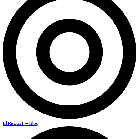
El Rebost — Blog