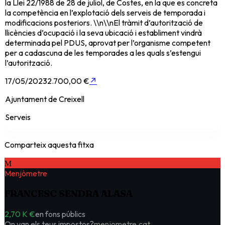
la Llei 22/1988 de 28 de juliol, de Costes, en la que es concreta
la competència en l’explotació dels serveis de temporada i
modificacions posteriors. \\n\\nEl tràmit d’autorització de
llicències d’ocupació i la seva ubicació i establiment vindrà
determinada pel PDUS, aprovat per l’organisme competent
per a cadascuna de les temporades a les quals s’estengui
l’autorització.
17/05/2023
2.700,00 €
↗
Ajuntament de Creixell
Serveis
Comparteix aquesta fitxa
M
Menjòmetre
FRANCESC SENDRA ALASA
2,70 K €
en fons públics
On van els teus impostos?
menjometre.cat