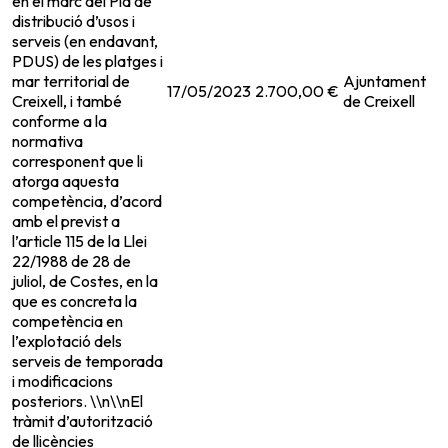
en el marc del Pla de
distribució d’usos i
serveis (en endavant,
PDUS) de les platges i
mar territorial de
Ajuntament
17/05/2023
2.700,00 €
Creixell, i també
de Creixell
conforme a la
normativa
corresponent que li
atorga aquesta
competència, d’acord
amb el previst a
l’article 115 de la Llei
22/1988 de 28 de
juliol, de Costes, en la
que es concreta la
competència en
l’explotació dels
serveis de temporada
i modificacions
posteriors. \\n\\nEl
tràmit d’autorització
de llicències