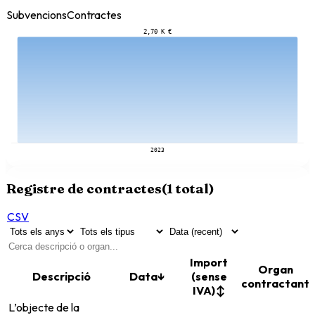
Subvencions
Contractes
2,70 K €
2023
Registre de contractes
(
1
total)
CSV
Import
Organ
Descripció
Data
↓
(sense
contractant
IVA)
↕
L’objecte de la