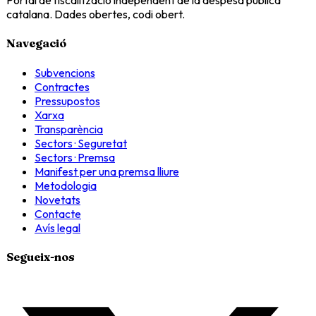
Portal de fiscalització independent de la despesa pública
catalana. Dades obertes, codi obert.
Navegació
Subvencions
Contractes
Pressupostos
Xarxa
Transparència
Sectors · Seguretat
Sectors · Premsa
Manifest per una premsa lliure
Metodologia
Novetats
Contacte
Avís legal
Segueix-nos