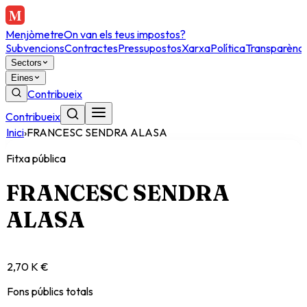
Menjòmetre
On van els teus impostos?
Subvencions
Contractes
Pressupostos
Xarxa
Política
Transparènci
Sectors
Eines
Contribueix
Contribueix
Inici
›
FRANCESC SENDRA ALASA
Fitxa pública
FRANCESC SENDRA
ALASA
2,70 K €
Fons públics totals