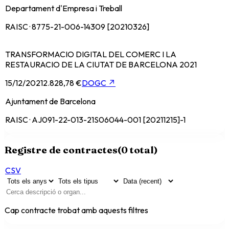
Departament d'Empresa i Treball
RAISC · 8775-21-006-14309 [20210326]
TRANSFORMACIO DIGITAL DEL COMERC I LA
RESTAURACIO DE LA CIUTAT DE BARCELONA 2021
15/12/2021
2.828,78 €
DOGC
↗
Ajuntament de Barcelona
RAISC · AJ091-22-013-21S06044-001 [20211215]-1
Registre de contractes
(
0
total)
CSV
Cap contracte trobat amb aquests filtres