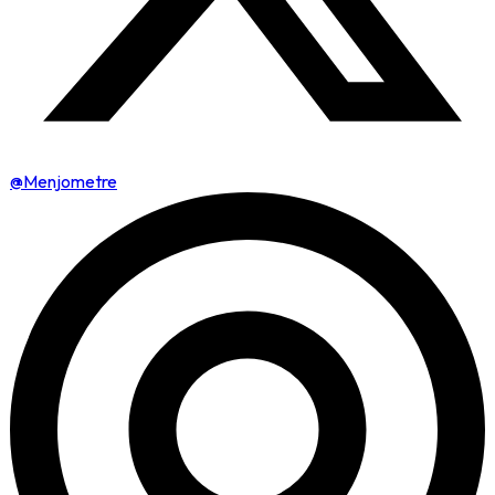
@Menjometre