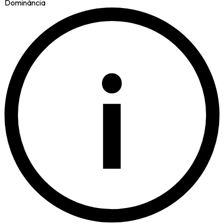
Dominància
i