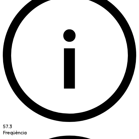
i
57.3
Freqüència