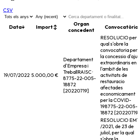
CSV
Organ
Data
↓
Import
↕
Convocatòria
concedent
RESOLUCIO per l
qual s'obre la
convocatoria per 
la concessio d'ajut
Departament
extraordinaris en
d'Empresa i
l'ambit de les
Treball
RAISC ·
19/07/2022
5.000,00 €
activitats de
8775-22-005-
restauracio
18872
afectades
[20220719]
economicament
per la COVID-
19
8775-22-005-
18872 [20220719]
RESOLUCIO EMT
/2021, de 23 de
juliol, per la qual
s'obre la