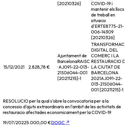
[20210326]
COVID-19 i
mantenir els llocs
de treball en
situacio
d'ERTE
8775-21-
006-14309
[20210326]
TRANSFORMACI
DIGITAL DEL
Ajuntament de
COMERC I LA
Barcelona
RAISC
RESTAURACIO D
15/12/2021
2.828,78 €
· AJ091-22-013-
LA CIUTAT DE
21S06044-001
BARCELONA
[20211215]-1
2021
AJ091-22-
013-21S06044-
001 [20211215]-1
RESOLUCIO per la qual s'obre la convocatoria per a la
concessio d'ajuts extraordinaris en l'ambit de les activitats de
restauracio afectades economicament per la COVID-19
19/07/2022
5.000,00 €
DOGC
↗