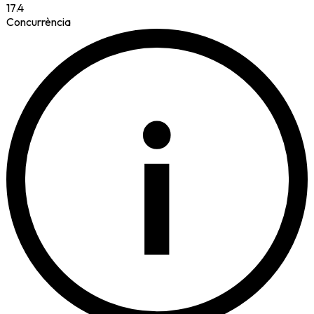
17.4
Concurrència
i