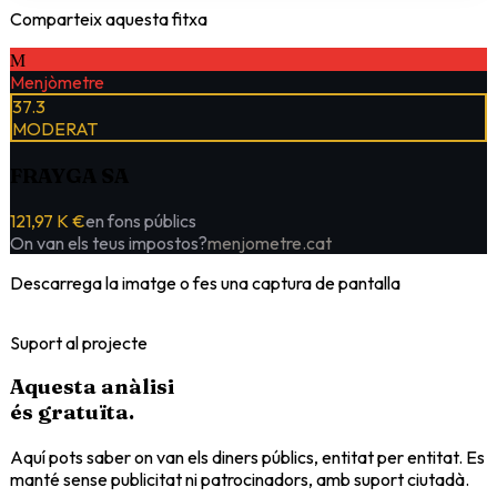
Comparteix aquesta fitxa
M
Menjòmetre
37.3
MODERAT
FRAYGA SA
121,97 K €
en fons públics
On van els teus impostos?
menjometre.cat
Descarrega la imatge o fes una captura de pantalla
Suport al projecte
Aquesta anàlisi
és
gratuïta
.
Aquí pots saber on van els diners públics, entitat per entitat. Es
manté sense publicitat ni patrocinadors, amb suport ciutadà.