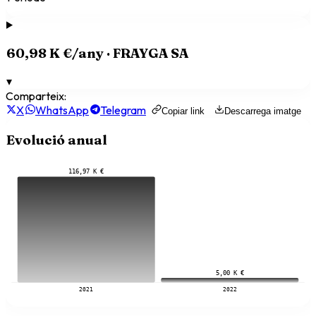
60,98 K €
/any ·
FRAYGA SA
▾
Comparteix:
X
WhatsApp
Telegram
Copiar link
Descarrega imatge
Evolució anual
116,97 K €
5,00 K €
2021
2022