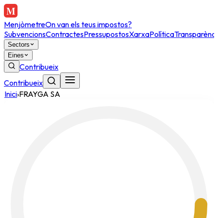
Menjòmetre
On van els teus impostos?
Subvencions
Contractes
Pressupostos
Xarxa
Política
Transparènci
Sectors
Eines
Contribueix
Contribueix
Inici
›
FRAYGA SA