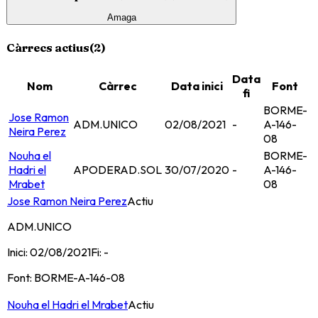
Amaga
Càrrecs actius
(
2
)
Data
Nom
Càrrec
Data inici
Font
fi
BORME-
Jose Ramon
ADM.UNICO
02/08/2021
-
A-146-
Neira Perez
08
Nouha el
BORME-
Hadri el
APODERAD.SOL
30/07/2020
-
A-146-
Mrabet
08
Jose Ramon Neira Perez
Actiu
ADM.UNICO
Inici:
02/08/2021
Fi:
-
Font:
BORME-A-146-08
Nouha el Hadri el Mrabet
Actiu