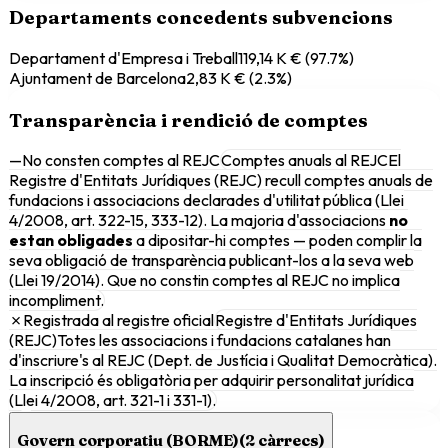
Departaments concedents subvencions
Departament d'Empresa i Treball
119,14 K €
(
97.7
%)
Ajuntament de Barcelona
2,83 K €
(
2.3
%)
Transparència i rendició de comptes
—
No consten comptes al REJC
Comptes anuals al REJC
El
Registre d'Entitats Jurídiques (REJC) recull comptes anuals de
fundacions i associacions declarades d'utilitat pública (Llei
4/2008, art. 322-15, 333-12). La majoria d'associacions
no
estan obligades
a dipositar-hi comptes — poden complir la
seva obligació de transparència publicant-los a la seva web
(Llei 19/2014). Que no constin comptes al REJC no implica
incompliment.
✗
Registrada al registre oficial
Registre d'Entitats Jurídiques
(REJC)
Totes les associacions i fundacions catalanes han
d'inscriure's al REJC (Dept. de Justícia i Qualitat Democràtica).
La inscripció és obligatòria per adquirir personalitat jurídica
(Llei 4/2008, art. 321-1 i 331-1).
Govern corporatiu (BORME)
(
2
càrrecs)