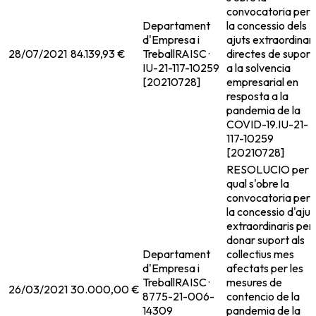
convocatoria per 
Departament
la concessio dels
d'Empresa i
ajuts extraordinari
28/07/2021
84.139,93 €
Treball
RAISC ·
directes de suport
IU-21-117-10259
a la solvencia
[20210728]
empresarial en
resposta a la
pandemia de la
COVID-19.
IU-21-
117-10259
[20210728]
RESOLUCIO per l
qual s'obre la
convocatoria per 
la concessio d'ajut
extraordinaris per
donar suport als
Departament
collectius mes
d'Empresa i
afectats per les
Treball
RAISC ·
mesures de
26/03/2021
30.000,00 €
8775-21-006-
contencio de la
14309
pandemia de la