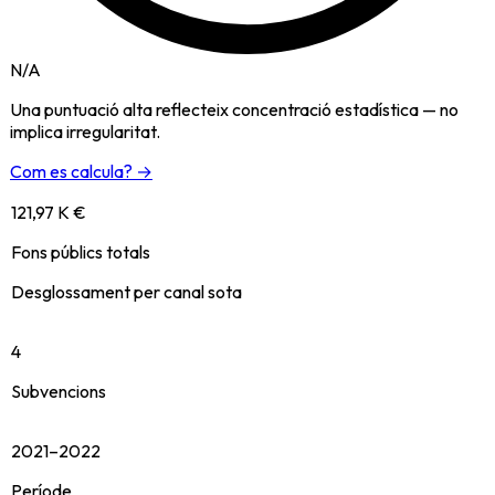
N/A
Una puntuació alta reflecteix concentració estadística — no
implica irregularitat.
Com es calcula? →
121,97 K €
Fons públics totals
Desglossament per canal sota
4
Subvencions
2021–2022
Període