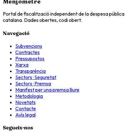
Menjòmetre
Portal de fiscalització independent de la despesa pública
catalana. Dades obertes, codi obert.
Navegació
Subvencions
Contractes
Pressupostos
Xarxa
Transparència
Sectors · Seguretat
Sectors · Premsa
Manifest per una premsa lliure
Metodologia
Novetats
Contacte
Avís legal
Segueix-nos