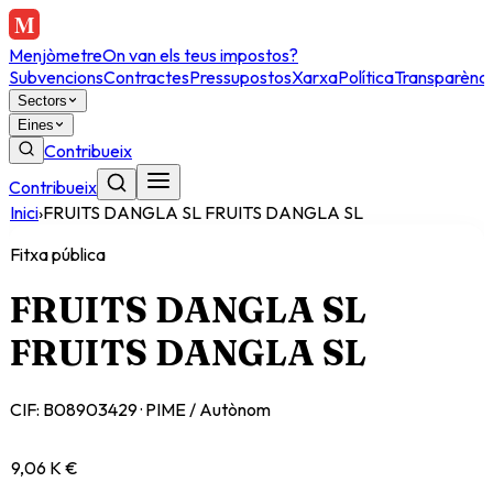
Menjòmetre
On van els teus impostos?
Subvencions
Contractes
Pressupostos
Xarxa
Política
Transparènci
Sectors
Eines
Contribueix
Contribueix
Inici
›
FRUITS DANGLA SL FRUITS DANGLA SL
Fitxa pública
FRUITS DANGLA SL
FRUITS DANGLA SL
CIF:
B08903429
·
PIME / Autònom
9,06 K €