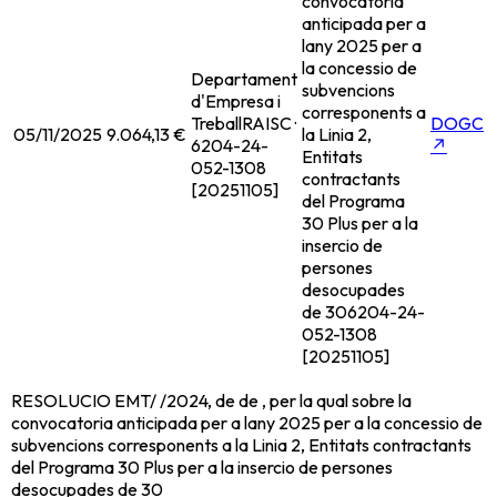
convocatoria
anticipada per a
lany 2025 per a
la concessio de
Departament
subvencions
d'Empresa i
corresponents a
Treball
RAISC ·
DOGC
05/11/2025
9.064,13 €
la Linia 2,
6204-24-
↗
Entitats
052-1308
contractants
[20251105]
del Programa
30 Plus per a la
insercio de
persones
desocupades
de 30
6204-24-
052-1308
[20251105]
RESOLUCIO EMT/ /2024, de de , per la qual sobre la
convocatoria anticipada per a lany 2025 per a la concessio de
subvencions corresponents a la Linia 2, Entitats contractants
del Programa 30 Plus per a la insercio de persones
desocupades de 30