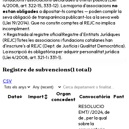
4/2008, art. 322-15, 333-12). La majoria d'associacions
no
estan obligades
a dipositar-hi comptes — poden complir la
seva obligació de transparència publicant-los a la seva web
(Llei 19/2014). Que no constin comptes al REJC no implica
incompliment.
✗
Registrada al registre oficial
Registre d'Entitats Jurídiques
(REJC)
Totes les associacions i fundacions catalanes han
d'inscriure's al REJC (Dept. de Justícia i Qualitat Democràtica).
La inscripció és obligatòria per adquirir personalitat jurídica
(Llei 4/2008, art. 321-1 i 331-1).
Registre de subvencions
(
1
total)
CSV
Organ
Data
↓
Import
↕
Convocatòria
Font
concedent
RESOLUCIO
EMT/ /2024, de
de , per la qual
sobre la