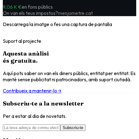
9,06 K €
en fons públics
On van els teus impostos?
menjometre.cat
Descarrega la imatge o fes una captura de pantalla
Suport al projecte
Aquesta anàlisi
és
gratuïta
.
Aquí pots saber on van els diners públics, entitat per entitat. Es
manté sense publicitat ni patrocinadors, amb suport ciutadà.
Contribueix a mantenir-lo
→
Subscriu-te a la newsletter
Per a estar al dia de novetats.
Subscriu-te