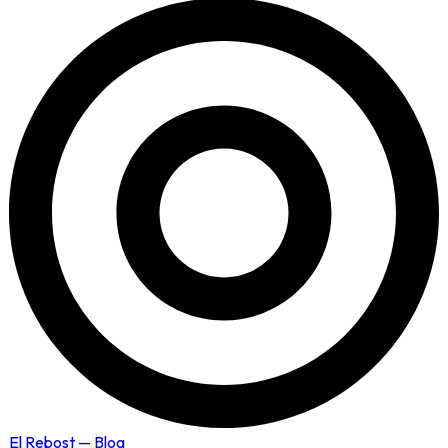
El Rebost — Blog