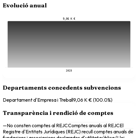
Evolució anual
9,06 K €
2025
Departaments concedents subvencions
Departament d'Empresa i Treball
9,06 K €
(
100.0
%)
Transparència i rendició de comptes
—
No consten comptes al REJC
Comptes anuals al REJC
El
Registre d'Entitats Jurídiques (REJC) recull comptes anuals de
fundacions i associacions declarades d'utilitat pública (Llei