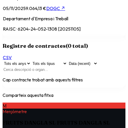
05/11/2025
9.064,13 €
DOGC
↗
Departament d'Empresa i Treball
RAISC · 6204-24-052-1308 [20251105]
Registre de contractes
(
0
total)
CSV
Cap contracte trobat amb aquests filtres
Comparteix aquesta fitxa
M
Menjòmetre
FRUITS DANGLA SL FRUITS DANGLA SL