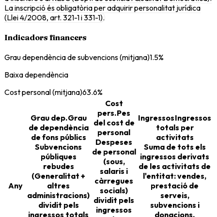
La inscripció és obligatòria per adquirir personalitat jurídica
(Llei 4/2008, art. 321-1 i 331-1).
Indicadors financers
Grau dependència de subvencions (mitjana)
1.5%
Baixa dependència
Cost personal (mitjana)
63.6%
Cost
pers.
Pes
Grau dep.
Grau
Ingressos
Ingressos
del cost de
de dependència
totals per
personal
de fons públics
activitats
Despeses
Subvencions
Suma de tots els
de personal
públiques
ingressos derivats
(sous,
rebudes
de les activitats de
salaris i
(Generalitat +
l'entitat: vendes,
càrregues
Any
altres
prestació de
socials)
administracions)
serveis,
dividit pels
dividit pels
subvencions i
ingressos
ingressos totals
donacions.