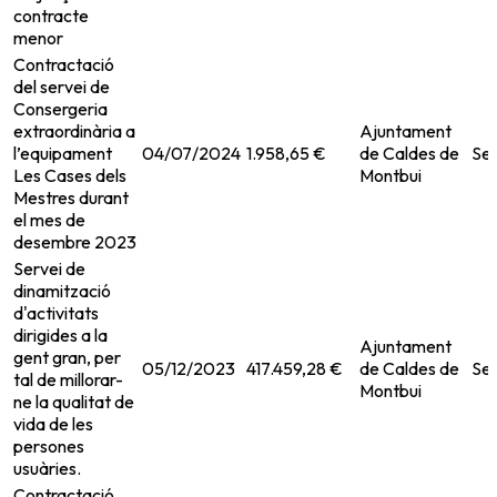
contracte
menor
Contractació
del servei de
Consergeria
extraordinària a
Ajuntament
l’equipament
04/07/2024
1.958,65 €
de Caldes de
Ser
Les Cases dels
Montbui
Mestres durant
el mes de
desembre 2023
Servei de
dinamització
d'activitats
dirigides a la
Ajuntament
gent gran, per
05/12/2023
417.459,28 €
de Caldes de
Ser
tal de millorar-
Montbui
ne la qualitat de
vida de les
persones
usuàries.
Contractació