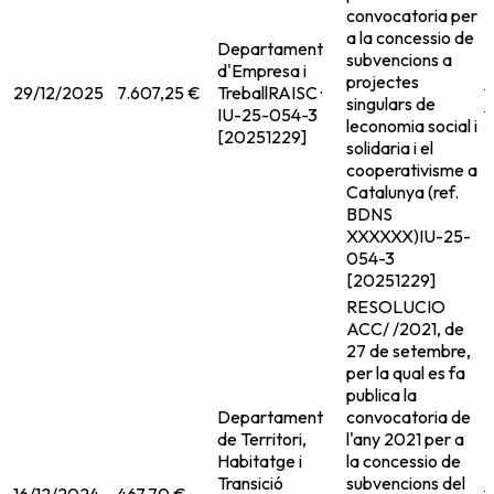
convocatoria per
a la concessio de
Departament
subvencions a
d'Empresa i
projectes
29/12/2025
7.607,25 €
Treball
RAISC ·
singulars de
IU-25-054-3
leconomia social i
[20251229]
solidaria i el
cooperativisme a
Catalunya (ref.
BDNS
XXXXXX)
IU-25-
054-3
[20251229]
RESOLUCIO
ACC/ /2021, de
27 de setembre,
per la qual es fa
publica la
Departament
convocatoria de
de Territori,
l'any 2021 per a
Habitatge i
la concessio de
Transició
subvencions del