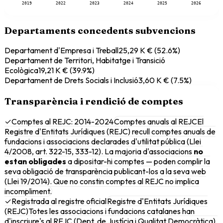
2019
2022
2023
2024
2025
2026
Departaments concedents subvencions
Departament d'Empresa i Treball
25,29 K €
(
52.6
%)
Departament de Territori, Habitatge i Transició
Ecològica
19,21 K €
(
39.9
%)
Departament de Drets Socials i Inclusió
3,60 K €
(
7.5
%)
Transparència i rendició de comptes
✓
Comptes al REJC
: 2014-2024
Comptes anuals al REJC
El
Registre d'Entitats Jurídiques (REJC) recull comptes anuals de
fundacions i associacions declarades d'utilitat pública (Llei
4/2008, art. 322-15, 333-12). La majoria d'associacions
no
estan obligades
a dipositar-hi comptes — poden complir la
seva obligació de transparència publicant-los a la seva web
(Llei 19/2014). Que no constin comptes al REJC no implica
incompliment.
✓
Registrada al registre oficial
Registre d'Entitats Jurídiques
(REJC)
Totes les associacions i fundacions catalanes han
d'inscriure's al REJC (Dept. de Justícia i Qualitat Democràtica).