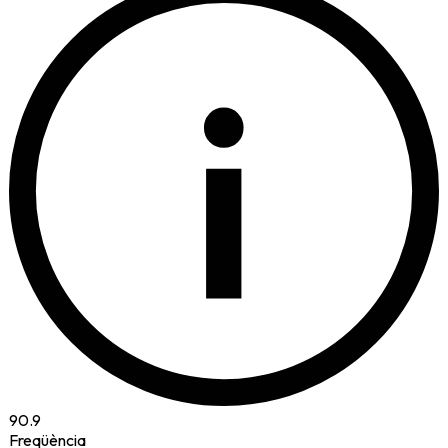
i
90.9
Freqüència