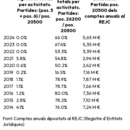
totals per
per activitats.
Partida: pos.
activitats.
Partides: (pos. 5
20500 dels
Partides:
+ pos. 6) / pos.
comptes anuals al
pos. 26200
20500
REJC
/ pos.
20500
2024
0.0%
66.0%
5,65 M €
2023
0.0%
67.4%
5,35 M €
2022
0.0%
53.3%
3,39 M €
2021
5.8%
54.8%
2,94 M €
2020
0.6%
50.2%
2,42 M €
2019
0.2%
16.5%
7,16 M €
2018
1.1%
78.9%
7,87 M €
2017
1.1%
78.7%
7,66 M €
2016
1.2%
80.0%
7,36 M €
2015
2.8%
78.2%
7,10 M €
2014
4.1%
76.0%
7,24 M €
Font: Comptes anuals dipositats al REJC (Registre d'Entitats
Jurídiques)