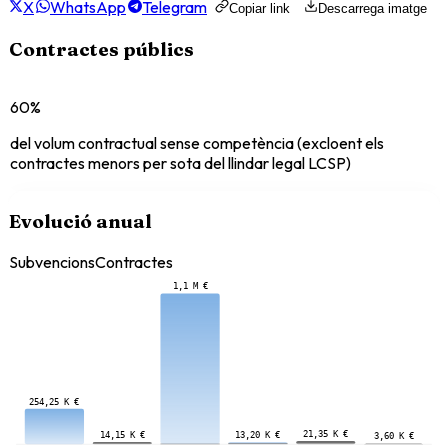
X
WhatsApp
Telegram
Copiar link
Descarrega imatge
Contractes públics
60%
del volum contractual sense competència (excloent els
contractes menors per sota del llindar legal LCSP)
Evolució anual
Subvencions
Contractes
1,1 M €
254,25 K €
21,35 K €
14,15 K €
13,20 K €
3,60 K €