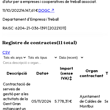
d'atur per a empreses i cooperatives de treball associat.
11/10/2022
14.147,61 €
DOGC
↗
Departament d'Empresa i Treball
RAISC · 6204-21-036-1391 [20221011]
Registre de contractes
(
11
total)
CSV
Import
Organ
Descripció
Data
↓
(sense
Ti
contractant
IVA)
↕
Contractació de
serveis de
gestió per a les
Ajuntament
activitats de la
05/11/2024
5.778,31 €
de Caldes de
Ser
Gent Gran
Montbui
mitjançant un