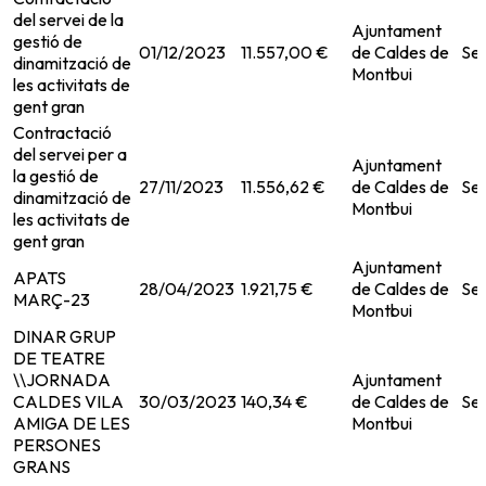
del servei de la
Ajuntament
gestió de
01/12/2023
11.557,00 €
de Caldes de
Ser
dinamització de
Montbui
les activitats de
gent gran
Contractació
del servei per a
Ajuntament
la gestió de
27/11/2023
11.556,62 €
de Caldes de
Ser
dinamització de
Montbui
les activitats de
gent gran
Ajuntament
APATS
28/04/2023
1.921,75 €
de Caldes de
Ser
MARÇ-23
Montbui
DINAR GRUP
DE TEATRE
\\JORNADA
Ajuntament
CALDES VILA
30/03/2023
140,34 €
de Caldes de
Ser
AMIGA DE LES
Montbui
PERSONES
GRANS