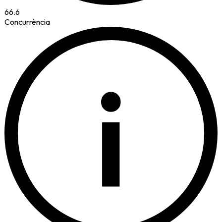
66.6
Concurrència
i