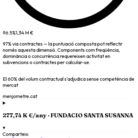
96.5
%
1,34 M €
97
% via
contractes
— la puntuació composta pot reflectir
només aquesta dimensió. Components com freqüència,
dominància o concurrència requereixen activitat en
subvencions o contractes per calcular-se.
El
60
% del volum contractual s'adjudica sense competència de
mercat
menjometre.cat
277,74 K €
/any ·
FUNDACIO SANTA SUSANNA
▾
Comparteix: