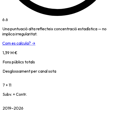
6.6
Una puntuació alta reflecteix concentració estadística — no
implica irregularitat.
Com es calcula? →
1,39 M €
Fons públics totals
Desglossament per canal sota
7 + 11
Subv. + Contr.
2019–2026