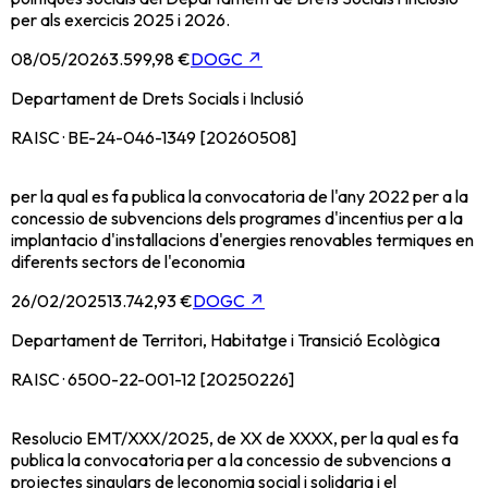
per als exercicis 2025 i 2026.
08/05/2026
3.599,98 €
DOGC
↗
Departament de Drets Socials i Inclusió
RAISC · BE-24-046-1349 [20260508]
per la qual es fa publica la convocatoria de l'any 2022 per a la
concessio de subvencions dels programes d'incentius per a la
implantacio d'installacions d'energies renovables termiques en
diferents sectors de l'economia
26/02/2025
13.742,93 €
DOGC
↗
Departament de Territori, Habitatge i Transició Ecològica
RAISC · 6500-22-001-12 [20250226]
Resolucio EMT/XXX/2025, de XX de XXXX, per la qual es fa
publica la convocatoria per a la concessio de subvencions a
projectes singulars de leconomia social i solidaria i el