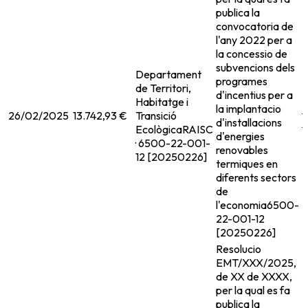
publica la
convocatoria de
l'any 2022 per a
la concessio de
subvencions dels
Departament
programes
de Territori,
d'incentius per a
Habitatge i
la implantacio
26/02/2025
13.742,93 €
Transició
d'installacions
Ecològica
RAISC
d'energies
· 6500-22-001-
renovables
12 [20250226]
termiques en
diferents sectors
de
l'economia
6500-
22-001-12
[20250226]
Resolucio
EMT/XXX/2025,
de XX de XXXX,
per la qual es fa
publica la