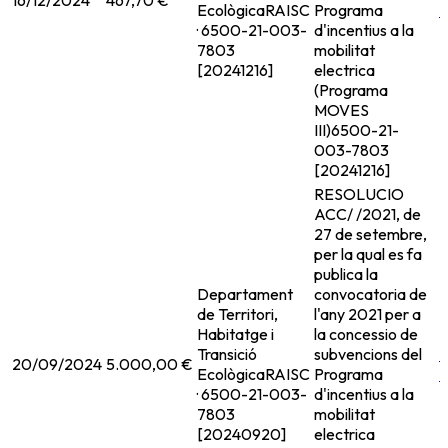
16/12/2024
467,70 €
Ecològica
RAISC
Programa
· 6500-21-003-
d'incentius a la
7803
mobilitat
[20241216]
electrica
(Programa
MOVES
III)
6500-21-
003-7803
[20241216]
RESOLUCIO
ACC/ /2021, de
27 de setembre,
per la qual es fa
publica la
Departament
convocatoria de
de Territori,
l'any 2021 per a
Habitatge i
la concessio de
Transició
subvencions del
20/09/2024
5.000,00 €
Ecològica
RAISC
Programa
· 6500-21-003-
d'incentius a la
7803
mobilitat
[20240920]
electrica