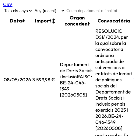
CSV
Organ
Data
↓
Import
↕
Convocatòria
concedent
RESOLUCIO
DSI/ /2024, per
la qual sobre la
convocatoria
ordinaria
anticipada de
Departament
subvencions a
de Drets Socials
entitats de lambit
i Inclusió
RAISC ·
08/05/2026
3.599,98 €
de politiques
BE-24-046-
socials del
1349
Departament de
[20260508]
Drets Socials i
Inclusio per als
exercicis 2025 i
2026.
BE-24-
046-1349
[20260508]
per la qual es fa