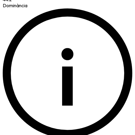
Dominància
i