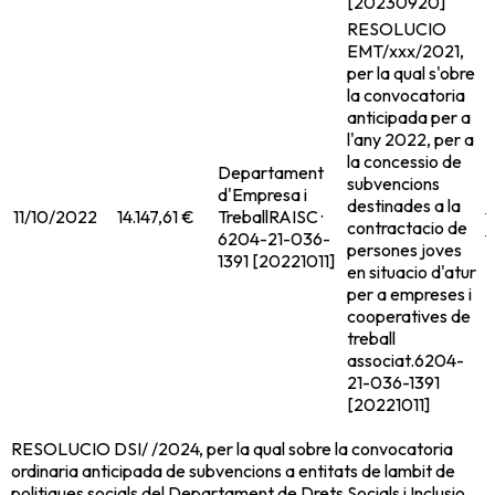
[20230920]
RESOLUCIO
EMT/xxx/2021,
per la qual s'obre
la convocatoria
anticipada per a
l'any 2022, per a
la concessio de
Departament
subvencions
d'Empresa i
destinades a la
11/10/2022
14.147,61 €
Treball
RAISC ·
contractacio de
6204-21-036-
persones joves
1391 [20221011]
en situacio d'atur
per a empreses i
cooperatives de
treball
associat.
6204-
21-036-1391
[20221011]
RESOLUCIO DSI/ /2024, per la qual sobre la convocatoria
ordinaria anticipada de subvencions a entitats de lambit de
politiques socials del Departament de Drets Socials i Inclusio