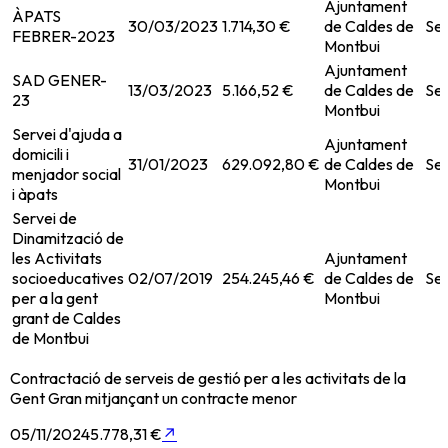
Ajuntament
ÀPATS
30/03/2023
1.714,30 €
de Caldes de
Ser
FEBRER-2023
Montbui
Ajuntament
SAD GENER-
13/03/2023
5.166,52 €
de Caldes de
Ser
23
Montbui
Servei d'ajuda a
Ajuntament
domicili i
31/01/2023
629.092,80 €
de Caldes de
Ser
menjador social
Montbui
i àpats
Servei de
Dinamització de
les Activitats
Ajuntament
socioeducatives
02/07/2019
254.245,46 €
de Caldes de
Ser
per a la gent
Montbui
grant de Caldes
de Montbui
Contractació de serveis de gestió per a les activitats de la
Gent Gran mitjançant un contracte menor
05/11/2024
5.778,31 €
↗