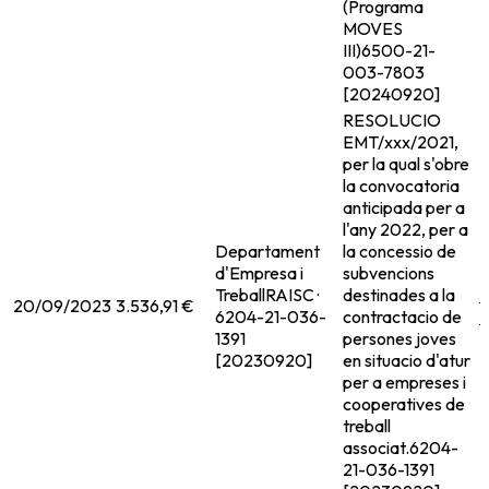
(Programa
MOVES
III)
6500-21-
003-7803
[20240920]
RESOLUCIO
EMT/xxx/2021,
per la qual s'obre
la convocatoria
anticipada per a
l'any 2022, per a
Departament
la concessio de
d'Empresa i
subvencions
Treball
RAISC ·
destinades a la
20/09/2023
3.536,91 €
6204-21-036-
contractacio de
1391
persones joves
[20230920]
en situacio d'atur
per a empreses i
cooperatives de
treball
associat.
6204-
21-036-1391