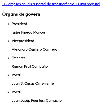
→
Comptes anuals al portal de transparència
→
Fitxa registral
Òrgans de govern
President
Isidre Pineda Moncusí
Vicepresident
Alejandro Cantero Contrera
Tresorer
Ramón Prat Compaño
Vocal
Joan B. Casas Onteniente
Vocal
Joan Josep Fuertes i Camacho