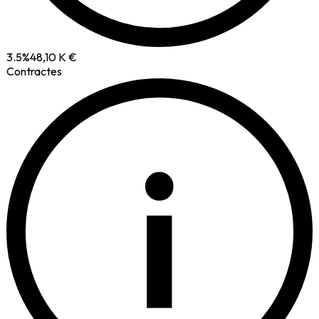
3.5
%
48,10 K €
Contractes
i