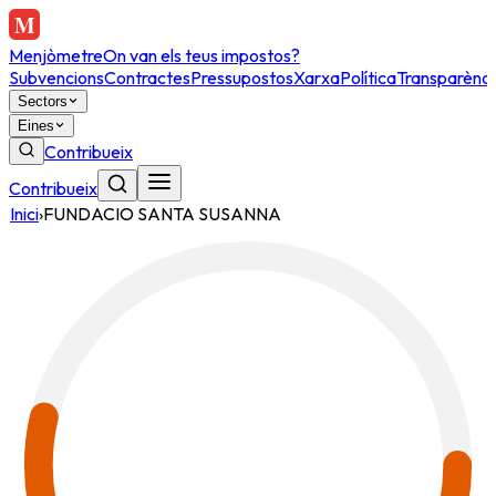
Menjòmetre
On van els teus impostos?
Subvencions
Contractes
Pressupostos
Xarxa
Política
Transparènci
Sectors
Eines
Contribueix
Contribueix
Inici
›
FUNDACIO SANTA SUSANNA