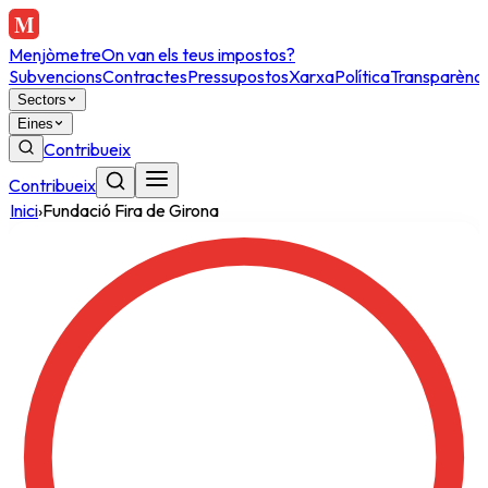
Menjòmetre
On van els teus impostos?
Subvencions
Contractes
Pressupostos
Xarxa
Política
Transparènci
Sectors
Eines
Contribueix
Contribueix
Inici
›
Fundació Fira de Girona