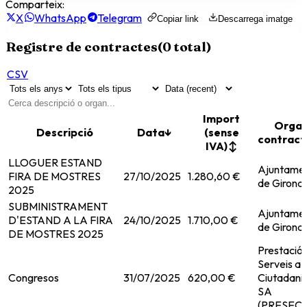
Comparteix:
X
WhatsApp
Telegram
Copiar link
Descarrega imatge
Registre de contractes
(
0
total)
CSV
Import
Orga
Descripció
Data
↓
(sense
contract
IVA)
↕
LLOGUER ESTAND
Ajuntame
FIRA DE MOSTRES
27/10/2025
1.280,60 €
de Girona
2025
SUBMINISTRAMENT
Ajuntame
D'ESTAND A LA FIRA
24/10/2025
1.710,00 €
de Girona
DE MOSTRES 2025
Prestació
Serveis a l
Congresos
31/07/2025
620,00 €
Ciutadania
SA
(PRESEC