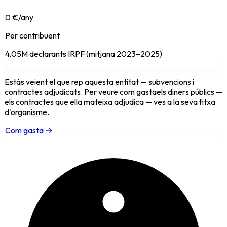
0 €/any
Per contribuent
4,05M declarants IRPF (mitjana 2023–2025)
Estàs veient el que
rep
aquesta entitat
— subvencions i
contractes adjudicats. Per veure com
gasta
els diners públics —
els contractes que ella mateixa adjudica — ves a la seva fitxa
d'organisme.
Com gasta →