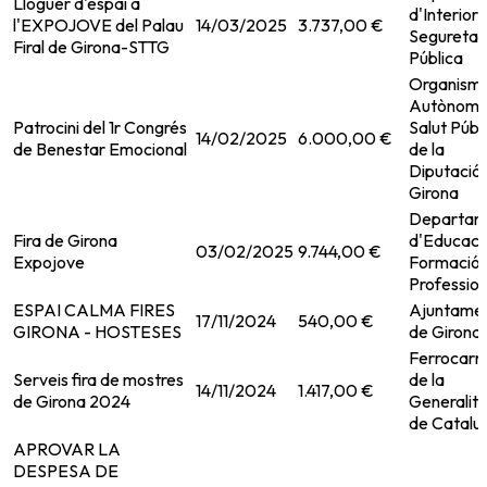
Lloguer d'espai a
d'Interior i
l'EXPOJOVE del Palau
14/03/2025
3.737,00 €
Seguretat
Firal de Girona-STTG
Pública
Organism
Autònom 
Patrocini del 1r Congrés
Salut Públ
14/02/2025
6.000,00 €
de Benestar Emocional
de la
Diputació
Girona
Departam
Fira de Girona
d'Educació
03/02/2025
9.744,00 €
Expojove
Formació
Profession
ESPAI CALMA FIRES
Ajuntame
17/11/2024
540,00 €
GIRONA - HOSTESES
de Girona
Ferrocarri
Serveis fira de mostres
de la
14/11/2024
1.417,00 €
de Girona 2024
Generalita
de Catalu
APROVAR LA
DESPESA DE