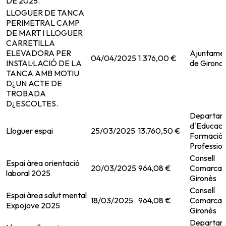
DE 2025.
LLOGUER DE TANCA
PERIMETRAL CAMP
DE MART I LLOGUER
CARRETILLA
ELEVADORA PER
Ajuntame
04/04/2025
1.376,00 €
INSTAL·LACIÓ DE LA
de Girona
TANCA AMB MOTIU
D¿UN ACTE DE
TROBADA
D¿ESCOLTES.
Departam
d'Educació
Lloguer espai
25/03/2025
13.760,50 €
Formació
Profession
Consell
Espai àrea orientació
20/03/2025
964,08 €
Comarcal 
laboral 2025
Gironès
Consell
Espai àrea salut mental
18/03/2025
964,08 €
Comarcal 
Expojove 2025
Gironès
Departam