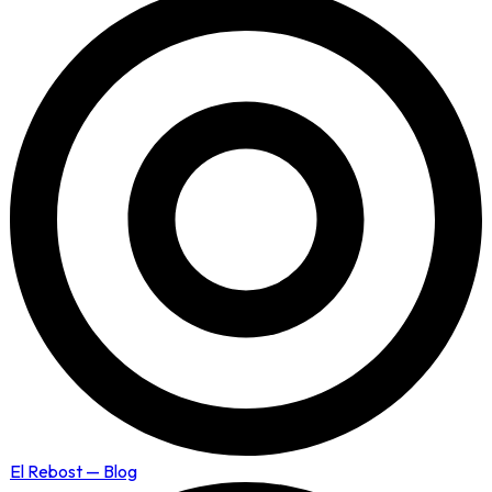
El Rebost — Blog