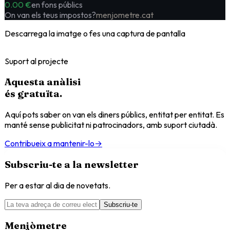
0.00 €
en fons públics
On van els teus impostos?
menjometre.cat
Descarrega la imatge o fes una captura de pantalla
Suport al projecte
Aquesta anàlisi
és
gratuïta
.
Aquí pots saber on van els diners públics, entitat per entitat. Es
manté sense publicitat ni patrocinadors, amb suport ciutadà.
Contribueix a mantenir-lo
→
Subscriu-te a la newsletter
Per a estar al dia de novetats.
Subscriu-te
Menjòmetre