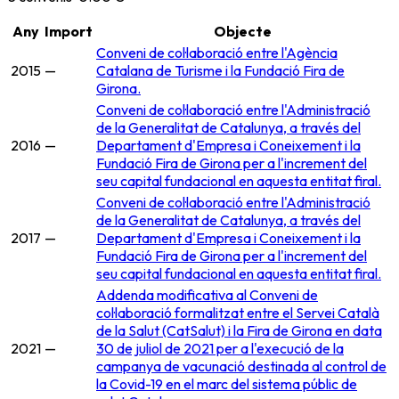
Any
Import
Objecte
Conveni de col·laboració entre l'Agència
2015
—
Catalana de Turisme i la Fundació Fira de
Girona.
Conveni de col·laboració entre l'Administració
de la Generalitat de Catalunya, a través del
2016
—
Departament d'Empresa i Coneixement i la
Fundació Fira de Girona per a l'increment del
seu capital fundacional en aquesta entitat firal.
Conveni de col·laboració entre l'Administració
de la Generalitat de Catalunya, a través del
2017
—
Departament d'Empresa i Coneixement i la
Fundació Fira de Girona per a l'increment del
seu capital fundacional en aquesta entitat firal.
Addenda modificativa al Conveni de
col·laboració formalitzat entre el Servei Català
de la Salut (CatSalut) i la Fira de Girona en data
2021
—
30 de juliol de 2021 per a l'execució de la
campanya de vacunació destinada al control de
la Covid-19 en el marc del sistema públic de