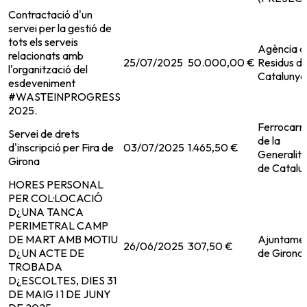
Contractació d'un
servei per la gestió de
tots els serveis
Agència d
relacionats amb
25/07/2025
50.000,00 €
Residus d
l'organització del
Catalunya
esdeveniment
#WASTEINPROGRESS
2025.
Ferrocarri
Servei de drets
de la
d'inscripció per Fira de
03/07/2025
1.465,50 €
Generalita
Girona
de Catalu
HORES PERSONAL
PER COL·LOCACIÓ
D¿UNA TANCA
PERIMETRAL CAMP
DE MART AMB MOTIU
Ajuntame
26/06/2025
307,50 €
D¿UN ACTE DE
de Girona
TROBADA
D¿ESCOLTES, DIES 31
DE MAIG I 1 DE JUNY