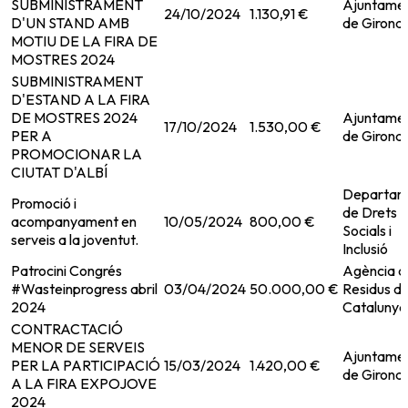
SUBMINISTRAMENT
Ajuntame
24/10/2024
1.130,91 €
D'UN STAND AMB
de Girona
MOTIU DE LA FIRA DE
MOSTRES 2024
SUBMINISTRAMENT
D'ESTAND A LA FIRA
DE MOSTRES 2024
Ajuntame
17/10/2024
1.530,00 €
PER A
de Girona
PROMOCIONAR LA
CIUTAT D'ALBÍ
Departam
Promoció i
de Drets
acompanyament en
10/05/2024
800,00 €
Socials i
serveis a la joventut.
Inclusió
Patrocini Congrés
Agència d
#Wasteinprogress abril
03/04/2024
50.000,00 €
Residus d
2024
Catalunya
CONTRACTACIÓ
MENOR DE SERVEIS
Ajuntame
PER LA PARTICIPACIÓ
15/03/2024
1.420,00 €
de Girona
A LA FIRA EXPOJOVE
2024