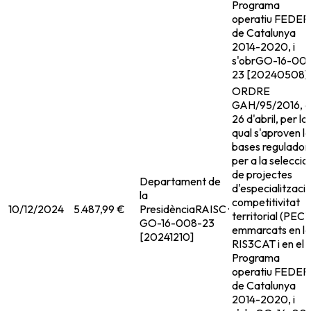
Programa
operatiu FEDER
de Catalunya
2014-2020, i
s'obr
GO-16-00
23 [20240508]
ORDRE
GAH/95/2016, 
26 d'abril, per la
qual s'aproven l
bases regulador
per a la seleccio
de projectes
Departament de
d'especialitzacio
la
competitivitat
10/12/2024
5.487,99 €
Presidència
RAISC ·
territorial (PECT
GO-16-008-23
emmarcats en la
[20241210]
RIS3CAT i en el
Programa
operatiu FEDER
de Catalunya
2014-2020, i