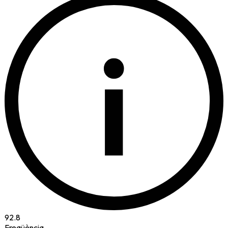
i
92.8
Freqüència