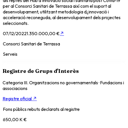
als reptes del Hub d'innovació social i sanitària post Covid-19
per al Consorci Sanitari de Terrassa així com el suport al
desenvolupament, utilitzant metodologia d¿innovació i
acceleració reconeguda, al desenvolupament dels projectes
seleccionats.
07/12/2022
1.350.000,00 €
↗
Consorci Sanitari de Terrassa
Serveis
Registre de Grups d'Interès
Categoria III. Organitzacions no governamentals
·
Fundacions i
associacions
Registre oficial ↗
Fons públics rebuts declarats al registre
650,00 K €