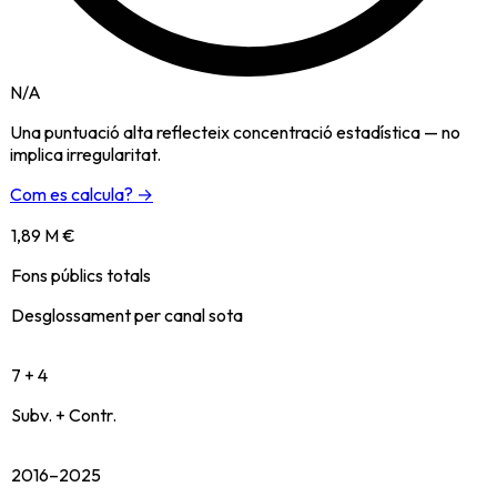
N/A
Una puntuació alta reflecteix concentració estadística — no
implica irregularitat.
Com es calcula? →
1,89 M €
Fons públics totals
Desglossament per canal sota
7 + 4
Subv. + Contr.
2016–2025