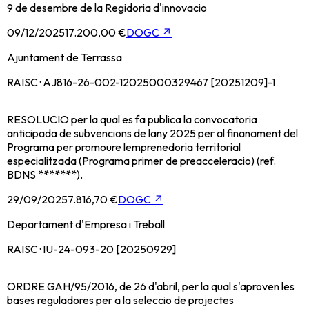
9 de desembre de la Regidoria d'innovacio
09/12/2025
17.200,00 €
DOGC
↗
Ajuntament de Terrassa
RAISC · AJ816-26-002-12025000329467 [20251209]-1
RESOLUCIO per la qual es fa publica la convocatoria
anticipada de subvencions de lany 2025 per al finanament del
Programa per promoure lemprenedoria territorial
especialitzada (Programa primer de preacceleracio) (ref.
BDNS *******).
29/09/2025
7.816,70 €
DOGC
↗
Departament d'Empresa i Treball
RAISC · IU-24-093-20 [20250929]
ORDRE GAH/95/2016, de 26 d'abril, per la qual s'aproven les
bases reguladores per a la seleccio de projectes