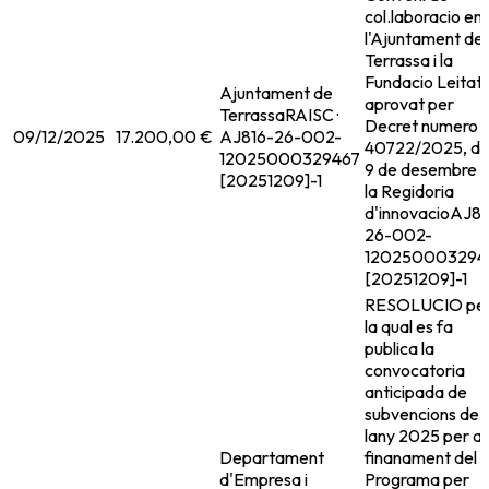
col.laboracio en
l'Ajuntament de
Terrassa i la
Fundacio Leitat,
Ajuntament de
aprovat per
Terrassa
RAISC ·
Decret numero
09/12/2025
17.200,00 €
AJ816-26-002-
40722/2025, de
12025000329467
9 de desembre 
[20251209]-1
la Regidoria
d'innovacio
AJ81
26-002-
120250003294
[20251209]-1
RESOLUCIO pe
la qual es fa
publica la
convocatoria
anticipada de
subvencions de
lany 2025 per al
Departament
finanament del
d'Empresa i
Programa per