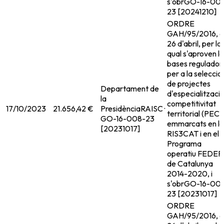
s'obr
GO-16-00
23 [20241210]
ORDRE
GAH/95/2016, 
26 d'abril, per la
qual s'aproven l
bases regulador
per a la seleccio
de projectes
Departament de
d'especialitzacio
la
competitivitat
17/10/2023
21.656,42 €
Presidència
RAISC ·
territorial (PECT
GO-16-008-23
emmarcats en la
[20231017]
RIS3CAT i en el
Programa
operatiu FEDER
de Catalunya
2014-2020, i
s'obr
GO-16-00
23 [20231017]
ORDRE
GAH/95/2016, 