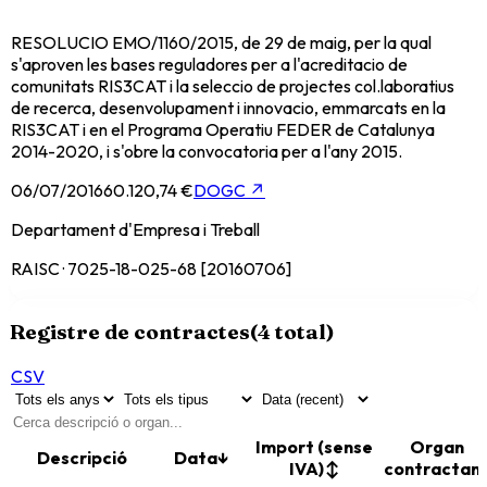
RESOLUCIO EMO/1160/2015, de 29 de maig, per la qual
s'aproven les bases reguladores per a l'acreditacio de
comunitats RIS3CAT i la seleccio de projectes col.laboratius
de recerca, desenvolupament i innovacio, emmarcats en la
RIS3CAT i en el Programa Operatiu FEDER de Catalunya
2014-2020, i s'obre la convocatoria per a l'any 2015.
06/07/2016
60.120,74 €
DOGC
↗
Departament d'Empresa i Treball
RAISC · 7025-18-025-68 [20160706]
Registre de contractes
(
4
total)
CSV
Import (sense
Organ
Descripció
Data
↓
IVA)
↕
contractan