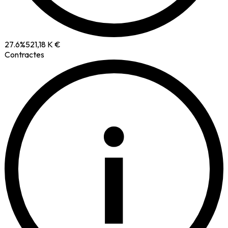
27.6
%
521,18 K €
Contractes
i