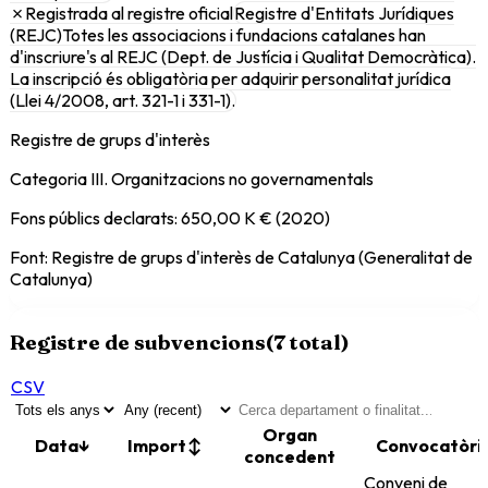
✗
Registrada al registre oficial
Registre d'Entitats Jurídiques
(REJC)
Totes les associacions i fundacions catalanes han
d'inscriure's al REJC (Dept. de Justícia i Qualitat Democràtica).
La inscripció és obligatòria per adquirir personalitat jurídica
(Llei 4/2008, art. 321-1 i 331-1).
Registre de grups d'interès
Categoria III. Organitzacions no governamentals
Fons públics declarats:
650,00 K €
(2020)
Font: Registre de grups d'interès de Catalunya (Generalitat de
Catalunya)
Registre de subvencions
(
7
total)
CSV
Organ
Data
↓
Import
↕
Convocatòri
concedent
Conveni de