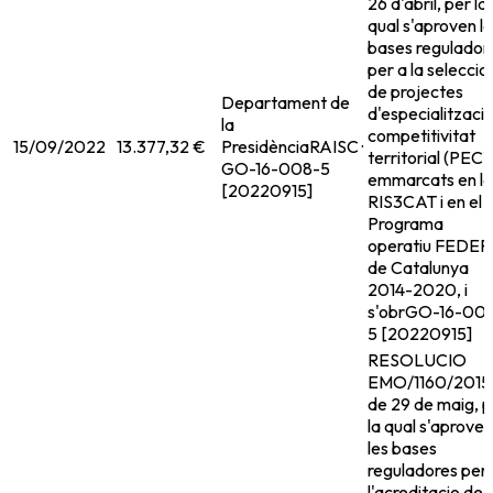
26 d'abril, per la
qual s'aproven l
bases regulador
per a la seleccio
de projectes
Departament de
d'especialitzacio
la
competitivitat
15/09/2022
13.377,32 €
Presidència
RAISC ·
territorial (PECT
GO-16-008-5
emmarcats en la
[20220915]
RIS3CAT i en el
Programa
operatiu FEDER
de Catalunya
2014-2020, i
s'obr
GO-16-00
5 [20220915]
RESOLUCIO
EMO/1160/2015
de 29 de maig, p
la qual s'aproven
les bases
reguladores per 
l'acreditacio de