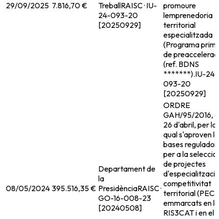
29/09/2025
7.816,70 €
Treball
RAISC · IU-
promoure
24-093-20
lemprenedoria
[20250929]
territorial
especialitzada
(Programa prim
de preaccelerac
(ref. BDNS
*******).
IU-24-
093-20
[20250929]
ORDRE
GAH/95/2016, 
26 d'abril, per la
qual s'aproven l
bases regulador
per a la seleccio
de projectes
Departament de
d'especialitzacio
la
competitivitat
08/05/2024
395.516,35 €
Presidència
RAISC ·
territorial (PECT
GO-16-008-23
emmarcats en la
[20240508]
RIS3CAT i en el