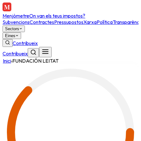
Menjòmetre
On van els teus impostos?
Subvencions
Contractes
Pressupostos
Xarxa
Política
Transparènci
Sectors
Eines
Contribueix
Contribueix
Inici
›
FUNDACIÓN LEITAT