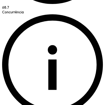
68.7
Concurrència
i