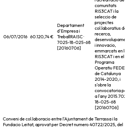
comunitats
RIS3CAT i la
seleccio de
projectes
Departament
col.laboratius de
d'Empresa i
recerca,
06/07/2016
60.120,74 €
Treball
RAISC ·
desenvolupame
7025-18-025-68
i innovacio,
[20160706]
emmarcats en la
RIS3CAT i en el
Programa
Operatiu FEDE
de Catalunya
2014-2020, i
s'obre la
convocatoria pe
a l'any 2015.
702
18-025-68
[20160706]
Conveni de col.laboracio entre l'Ajuntament de Terrassa i la
Fundacio Leitat, aprovat per Decret numero 40722/2025, del