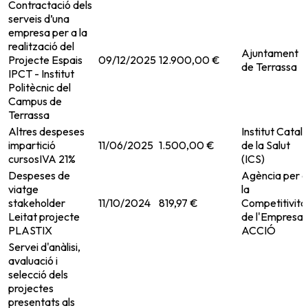
Contractació dels
serveis d’una
empresa per a la
realització del
Ajuntament
Projecte Espais
09/12/2025
12.900,00 €
de Terrassa
IPCT - Institut
Politècnic del
Campus de
Terrassa
Altres despeses
Institut Catal
impartició
11/06/2025
1.500,00 €
de la Salut
cursosIVA 21%
(ICS)
Despeses de
Agència per a
viatge
la
stakeholder
11/10/2024
819,97 €
Competitivita
Leitat projecte
de l'Empresa,
PLASTIX
ACCIÓ
Servei d'anàlisi,
avaluació i
selecció dels
projectes
presentats als