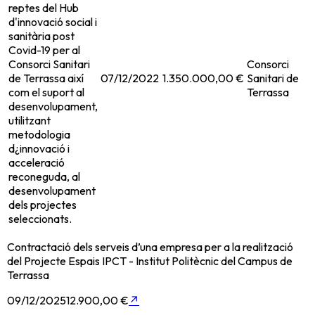
reptes del Hub
d'innovació social i
sanitària post
Covid-19 per al
Consorci Sanitari
Consorci
de Terrassa així
07/12/2022
1.350.000,00 €
Sanitari de
com el suport al
Terrassa
desenvolupament,
utilitzant
metodologia
d¿innovació i
acceleració
reconeguda, al
desenvolupament
dels projectes
seleccionats.
Contractació dels serveis d’una empresa per a la realització
del Projecte Espais IPCT - Institut Politècnic del Campus de
Terrassa
09/12/2025
12.900,00 €
↗