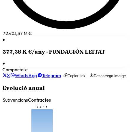
72.4
%
1,37 M €
377,28 K €
/any ·
FUNDACIÓN LEITAT
▾
Comparteix:
X
WhatsApp
Telegram
Copiar link
Descarrega imatge
Evolució anual
Subvencions
Contractes
1,4 M €