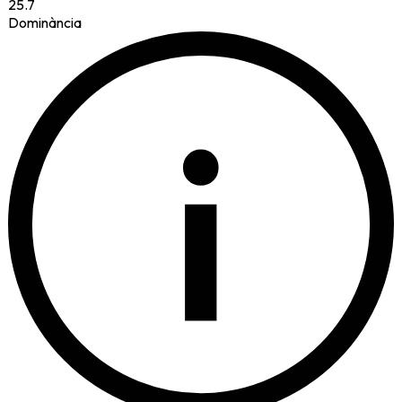
25.7
Dominància
i