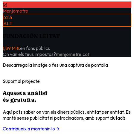
M
Menjòmetre
62.4
ALT
FUNDACIÓN LEITAT
1,89 M €
en fons públics
On van els teus impostos?
menjometre.cat
Descarrega la imatge o fes una captura de pantalla
Suport al projecte
Aquesta anàlisi
és
gratuïta
.
Aquí pots saber on van els diners públics, entitat per entitat. Es
manté sense publicitat ni patrocinadors, amb suport ciutadà.
Contribueix a mantenir-lo
→