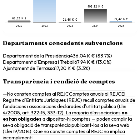
401,82 K €
60,12 K €
39,42 K €
21,66 K €
2016
2022
2023
2024
2025
Departaments concedents subvencions
Departament de la Presidència
436,04 K €
(
83.7
%)
Departament d'Empresa i Treball
67,94 K €
(
13.0
%)
Ajuntament de Terrassa
17,20 K €
(
3.3
%)
Transparència i rendició de comptes
—
No consten comptes al REJC
Comptes anuals al REJC
El
Registre d'Entitats Jurídiques (REJC) recull comptes anuals de
fundacions i associacions declarades d'utilitat pública (Llei
4/2008, art. 322-15, 333-12). La majoria d'associacions
no
estan obligades
a dipositar-hi comptes — poden complir la
seva obligació de transparència publicant-los a la seva web
(Llei 19/2014). Que no constin comptes al REJC no implica
incompliment.