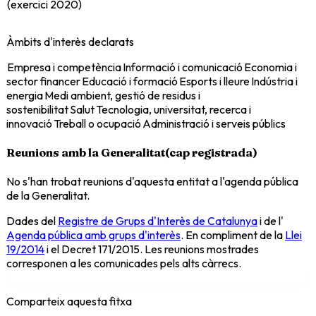
(exercici
2020
)
Àmbits d'interès declarats
Empresa i competència
Informació i comunicació
Economia i
sector financer
Educació i formació
Esports i lleure
Indústria i
energia
Medi ambient, gestió de residus i
sostenibilitat
Salut
Tecnologia, universitat, recerca i
innovació
Treball o ocupació
Administració i serveis públics
Reunions amb la Generalitat
(
cap registrada
)
No s'han trobat reunions d'aquesta entitat a l'agenda pública
de la Generalitat.
Dades del
Registre de Grups d'Interès de Catalunya
i de l'
Agenda pública amb grups d'interès
. En compliment de la
Llei
19/2014
i el Decret 171/2015. Les reunions mostrades
corresponen a les comunicades pels alts càrrecs.
Comparteix aquesta fitxa