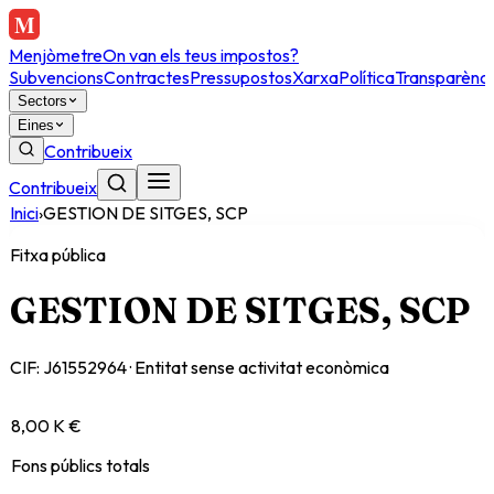
Menjòmetre
On van els teus impostos?
Subvencions
Contractes
Pressupostos
Xarxa
Política
Transparènci
Sectors
Eines
Contribueix
Contribueix
Inici
›
GESTION DE SITGES, SCP
Fitxa pública
GESTION DE SITGES, SCP
CIF:
J61552964
·
Entitat sense activitat econòmica
8,00 K €
Fons públics totals