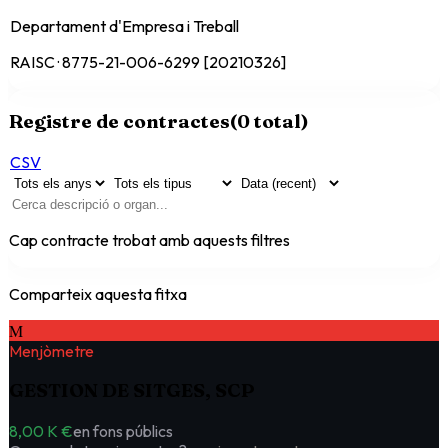
Departament d'Empresa i Treball
RAISC · 8775-21-006-6299 [20210326]
Registre de contractes
(
0
total)
CSV
Cap contracte trobat amb aquests filtres
Comparteix aquesta fitxa
M
Menjòmetre
GESTION DE SITGES, SCP
8,00 K €
en fons públics