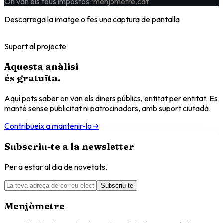
On van els teus impostos?
menjometre.cat
Descarrega la imatge o fes una captura de pantalla
Suport al projecte
Aquesta anàlisi
és
gratuïta
.
Aquí pots saber on van els diners públics, entitat per entitat. Es
manté sense publicitat ni patrocinadors, amb suport ciutadà.
Contribueix a mantenir-lo
→
Subscriu-te a la newsletter
Per a estar al dia de novetats.
Subscriu-te
Menjòmetre