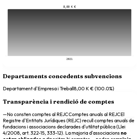
8,00 K €
2021
Departaments concedents subvencions
Departament d'Empresa i Treball
8,00 K €
(
100.0
%)
Transparència i rendició de comptes
—
No consten comptes al REJC
Comptes anuals al REJC
El
Registre d'Entitats Jurídiques (REJC) recull comptes anuals de
fundacions i associacions declarades d'utilitat pública (Llei
4/2008, art. 322-15, 333-12). La majoria d'associacions
no
estan obligades
a dipositar-hi comptes — poden complir la