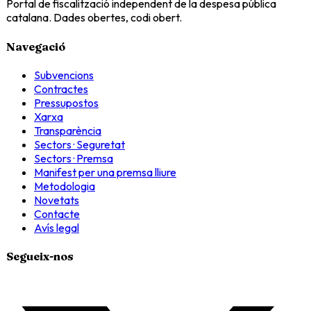
Portal de fiscalització independent de la despesa pública
catalana. Dades obertes, codi obert.
Navegació
Subvencions
Contractes
Pressupostos
Xarxa
Transparència
Sectors · Seguretat
Sectors · Premsa
Manifest per una premsa lliure
Metodologia
Novetats
Contacte
Avís legal
Segueix-nos