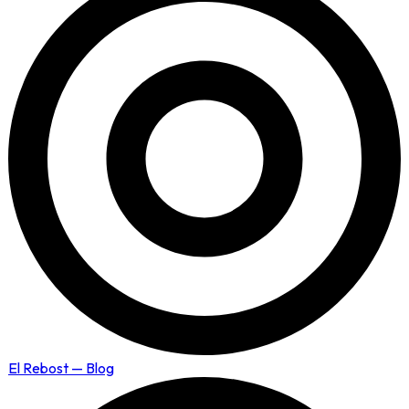
El Rebost — Blog