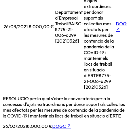
d'ajuts
extraordinaris
Departament
per donar
d'Empresa i
suport als
Treball
RAISC ·
collectius mes
DOG
26/03/2021
8.000,00 €
8775-21-
afectats per
↗
006-6299
les mesures de
[20210326]
contencio de la
pandemia de la
COVID-19 i
mantenir els
llocs de treball
en situacio
d'ERTE
8775-
21-006-6299
[20210326]
RESOLUCIO per la qual s'obre la convocatoria per a la
concessio d'ajuts extraordinaris per donar suport als collectius
mes afectats per les mesures de contencio de la pandemia de
la COVID-19 i mantenir els llocs de treball en situacio d'ERTE
26/03/2021
8.000,00 €
DOGC
↗