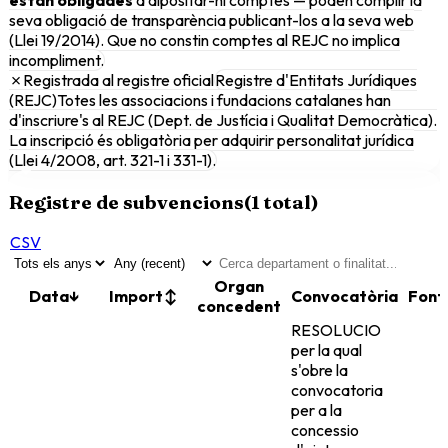
seva obligació de transparència publicant-los a la seva web
(Llei 19/2014). Que no constin comptes al REJC no implica
incompliment.
✗
Registrada al registre oficial
Registre d'Entitats Jurídiques
(REJC)
Totes les associacions i fundacions catalanes han
d'inscriure's al REJC (Dept. de Justícia i Qualitat Democràtica).
La inscripció és obligatòria per adquirir personalitat jurídica
(Llei 4/2008, art. 321-1 i 331-1).
Registre de subvencions
(
1
total)
CSV
Organ
Data
↓
Import
↕
Convocatòria
Font
concedent
RESOLUCIO
per la qual
s'obre la
convocatoria
per a la
concessio