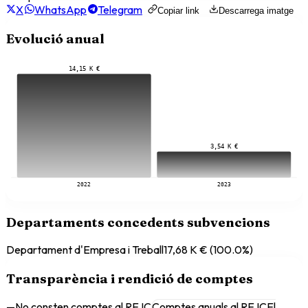
X
WhatsApp
Telegram
Copiar link
Descarrega imatge
Evolució anual
14,15 K €
3,54 K €
2022
2023
Departaments concedents subvencions
Departament d'Empresa i Treball
17,68 K €
(
100.0
%)
Transparència i rendició de comptes
—
No consten comptes al REJC
Comptes anuals al REJC
El