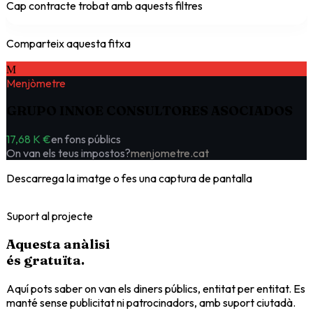
Cap contracte trobat amb aquests filtres
Comparteix aquesta fitxa
M
Menjòmetre
GRUPO INNOE CONSULTORES ASOCIADOS
17,68 K €
en fons públics
On van els teus impostos?
menjometre.cat
Descarrega la imatge o fes una captura de pantalla
Suport al projecte
Aquesta anàlisi
és
gratuïta
.
Aquí pots saber on van els diners públics, entitat per entitat. Es
manté sense publicitat ni patrocinadors, amb suport ciutadà.