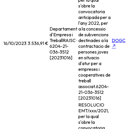
per la qual
s'obre la
convocatoria
anticipada per a
l'any 2022, per
Departament
a la concessio
d'Empresa i
de subvencions
Treball
RAISC ·
destinades a la
DOGC
16/10/2023
3.536,91 €
6204-21-
contractacio de
↗
036-3512
persones joves
[20231016]
en situacio
d'atur per a
empreses i
cooperatives de
treball
associat.
6204-
21-036-3512
[20231016]
RESOLUCIO
EMT/xxx/2021,
per la qual
s'obre la
convocatoria