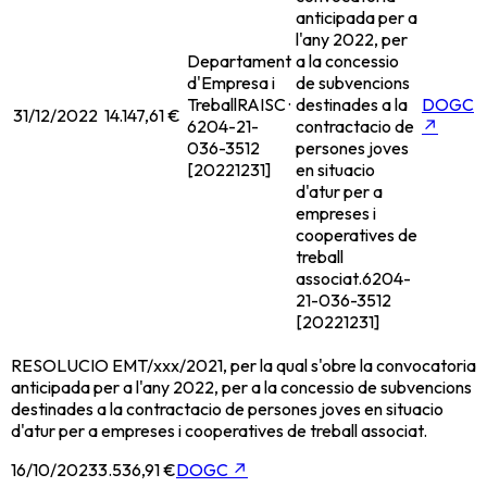
anticipada per a
l'any 2022, per
Departament
a la concessio
d'Empresa i
de subvencions
Treball
RAISC ·
destinades a la
DOGC
31/12/2022
14.147,61 €
6204-21-
contractacio de
↗
036-3512
persones joves
[20221231]
en situacio
d'atur per a
empreses i
cooperatives de
treball
associat.
6204-
21-036-3512
[20221231]
RESOLUCIO EMT/xxx/2021, per la qual s'obre la convocatoria
anticipada per a l'any 2022, per a la concessio de subvencions
destinades a la contractacio de persones joves en situacio
d'atur per a empreses i cooperatives de treball associat.
16/10/2023
3.536,91 €
DOGC
↗