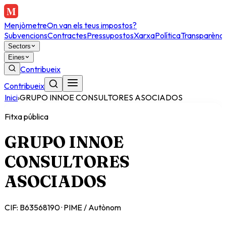
Menjòmetre
On van els teus impostos?
Subvencions
Contractes
Pressupostos
Xarxa
Política
Transparènci
Sectors
Eines
Contribueix
Contribueix
Inici
›
GRUPO INNOE CONSULTORES ASOCIADOS
Fitxa pública
GRUPO INNOE
CONSULTORES
ASOCIADOS
CIF:
B63568190
·
PIME / Autònom