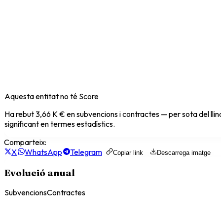
Aquesta entitat no té Score
Ha rebut
3,66 K €
en subvencions i contractes — per sota del lli
significant en termes estadístics.
Comparteix:
X
WhatsApp
Telegram
Copiar link
Descarrega imatge
Evolució anual
Subvencions
Contractes