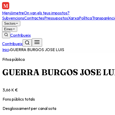
Menjòmetre
On van els teus impostos?
Subvencions
Contractes
Pressupostos
Xarxa
Política
Transparènci
Sectors
Eines
Contribueix
Contribueix
Inici
›
GUERRA BURGOS JOSE LUIS
Fitxa pública
GUERRA BURGOS JOSE LU
3,66 K €
Fons públics totals
Desglossament per canal sota