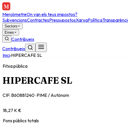
Menjòmetre
On van els teus impostos?
Subvencions
Contractes
Pressupostos
Xarxa
Política
Transparènci
Sectors
Eines
Contribueix
Contribueix
Inici
›
HIPERCAFE SL
Fitxa pública
HIPERCAFE SL
CIF:
B60881240
·
PIME / Autònom
18,27 K €
Fons públics totals