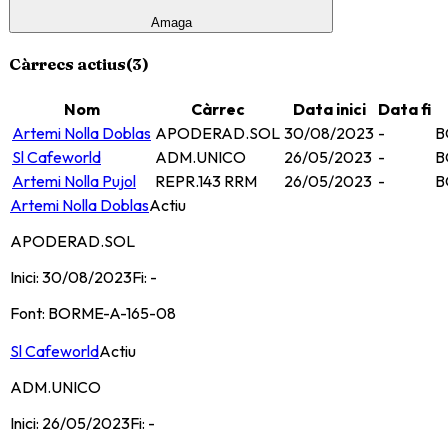
Amaga
Càrrecs actius
(
3
)
Nom
Càrrec
Data inici
Data fi
Artemi Nolla Doblas
APODERAD.SOL
30/08/2023
-
B
Sl Cafeworld
ADM.UNICO
26/05/2023
-
B
Artemi Nolla Pujol
REPR.143 RRM
26/05/2023
-
B
Artemi Nolla Doblas
Actiu
APODERAD.SOL
Inici:
30/08/2023
Fi:
-
Font:
BORME-A-165-08
Sl Cafeworld
Actiu
ADM.UNICO
Inici:
26/05/2023
Fi:
-