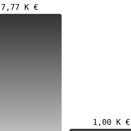
7,77 K €
1,00 K €