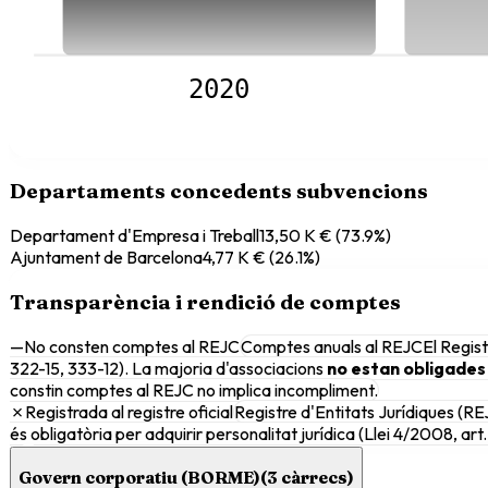
2020
Departaments concedents subvencions
Departament d'Empresa i Treball
13,50 K €
(
73.9
%)
Ajuntament de Barcelona
4,77 K €
(
26.1
%)
Transparència i rendició de comptes
—
No consten comptes al REJC
Comptes anuals al REJC
El Regist
322-15, 333-12). La majoria d'associacions
no estan obligades
constin comptes al REJC no implica incompliment.
✗
Registrada al registre oficial
Registre d'Entitats Jurídiques (RE
és obligatòria per adquirir personalitat jurídica (Llei 4/2008, art. 
Govern corporatiu (BORME)
(
3
càrrecs)