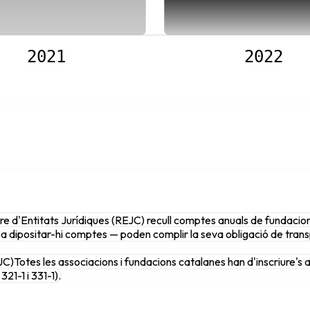
2021
2022
re d'Entitats Jurídiques (REJC) recull comptes anuals de fundacions
a dipositar-hi comptes — poden complir la seva obligació de trans
JC)
Totes les associacions i fundacions catalanes han d'inscriure's 
321-1 i 331-1).