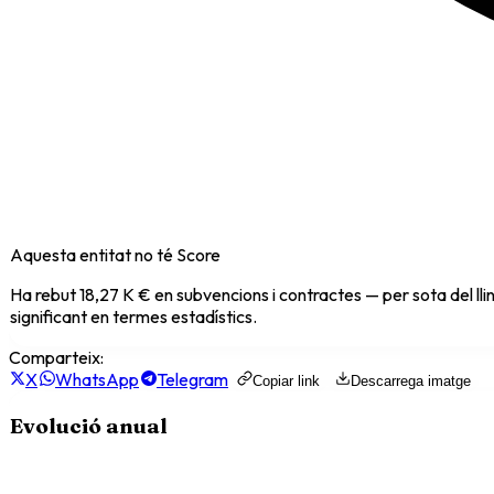
Aquesta entitat no té Score
Ha rebut
18,27 K €
en subvencions i contractes — per sota del ll
significant en termes estadístics.
Comparteix:
X
WhatsApp
Telegram
Copiar link
Descarrega imatge
Evolució anual