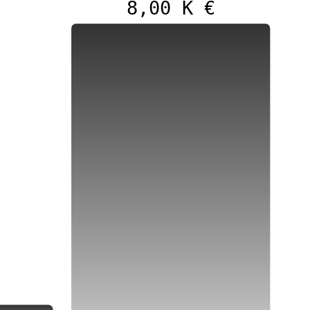
8,00 K €