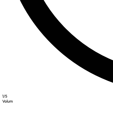
1
/
5
Volum