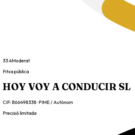
33.4
Moderat
Fitxa pública
HOY VOY A CONDUCIR SL
CIF:
B66498338
·
PIME / Autònom
Precisió limitada