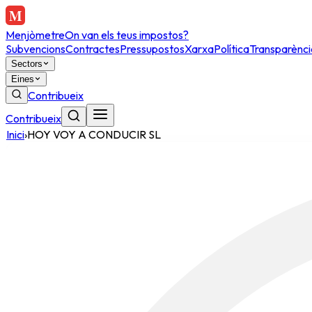
Menjòmetre
On van els teus impostos?
Subvencions
Contractes
Pressupostos
Xarxa
Política
Transparènci
Sectors
Eines
Contribueix
Contribueix
Inici
›
HOY VOY A CONDUCIR SL