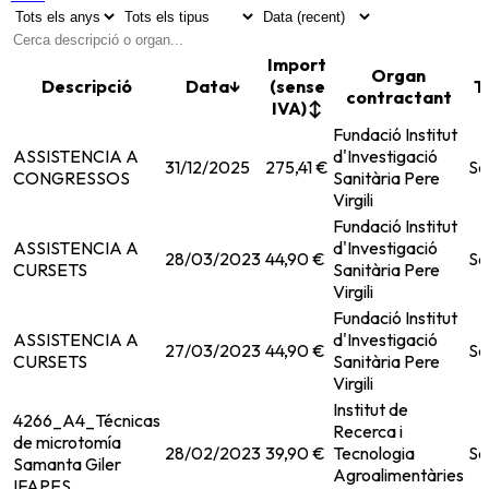
Import
Organ
Descripció
Data
↓
(sense
T
contractant
IVA)
↕
Fundació Institut
ASSISTENCIA A
d'Investigació
31/12/2025
275,41 €
Se
CONGRESSOS
Sanitària Pere
Virgili
Fundació Institut
ASSISTENCIA A
d'Investigació
28/03/2023
44,90 €
Se
CURSETS
Sanitària Pere
Virgili
Fundació Institut
ASSISTENCIA A
d'Investigació
27/03/2023
44,90 €
Se
CURSETS
Sanitària Pere
Virgili
Institut de
4266_A4_Técnicas
Recerca i
de microtomía
28/02/2023
39,90 €
Tecnologia
Se
Samanta Giler
Agroalimentàries
IFAPES