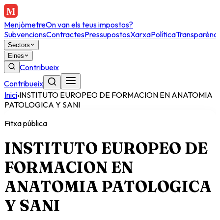
Menjòmetre
On van els teus impostos?
Subvencions
Contractes
Pressupostos
Xarxa
Política
Transparènci
Sectors
Eines
Contribueix
Contribueix
Inici
›
INSTITUTO EUROPEO DE FORMACION EN ANATOMIA
PATOLOGICA Y SANI
Fitxa pública
INSTITUTO EUROPEO DE
FORMACION EN
ANATOMIA PATOLOGICA
Y SANI