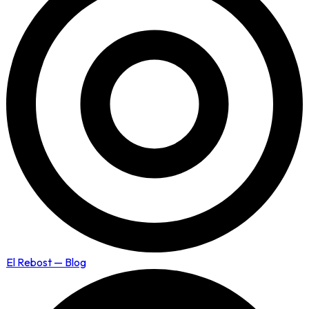
El Rebost — Blog