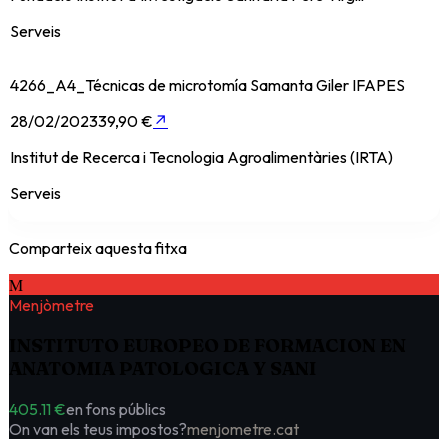
Serveis
4266_A4_Técnicas de microtomía Samanta Giler IFAPES
28/02/2023
39,90 €
↗
Institut de Recerca i Tecnologia Agroalimentàries (IRTA)
Serveis
Comparteix aquesta fitxa
M
Menjòmetre
INSTITUTO EUROPEO DE FORMACION EN
ANATOMIA PATOLOGICA Y SANI
405.11 €
en fons públics
On van els teus impostos?
menjometre.cat