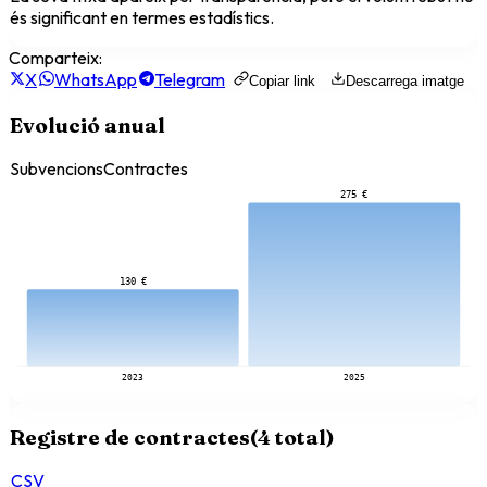
és significant en termes estadístics.
Comparteix:
X
WhatsApp
Telegram
Copiar link
Descarrega imatge
Evolució anual
Subvencions
Contractes
275 €
130 €
2023
2025
Registre de contractes
(
4
total)
CSV