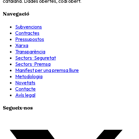
catalana. Dades obertes, codi obert.
Navegació
Subvencions
Contractes
Pressupostos
Xarxa
Transparència
Sectors · Seguretat
Sectors · Premsa
Manifest per una premsa lliure
Metodologia
Novetats
Contacte
Avís legal
Segueix-nos