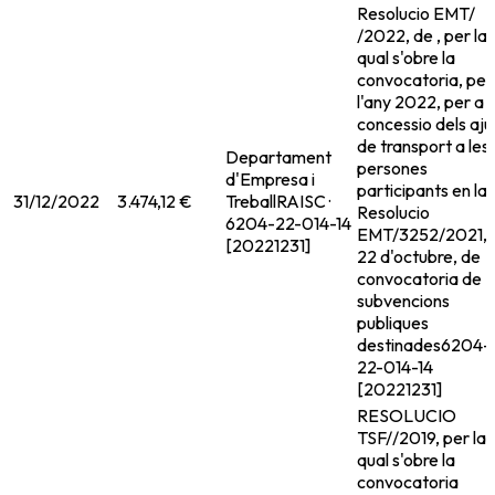
Resolucio EMT/
/2022, de , per la
qual s'obre la
convocatoria, per
l'any 2022, per a l
concessio dels aju
de transport a les
Departament
persones
d'Empresa i
participants en la
31/12/2022
3.474,12 €
Treball
RAISC ·
Resolucio
6204-22-014-14
EMT/3252/2021,
[20221231]
22 d'octubre, de
convocatoria de
subvencions
publiques
destinades
6204-
22-014-14
[20221231]
RESOLUCIO
TSF//2019, per la
qual s'obre la
convocatoria