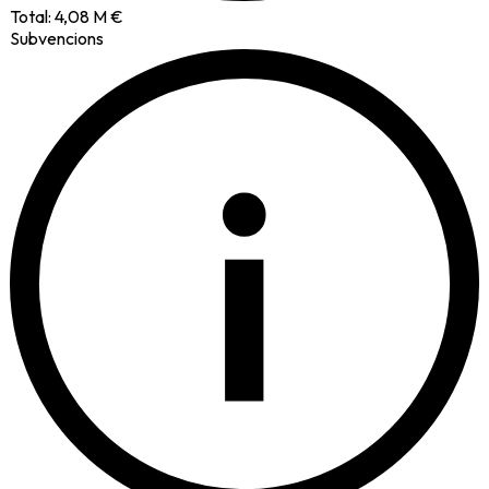
Total:
4,08 M €
Subvencions
i