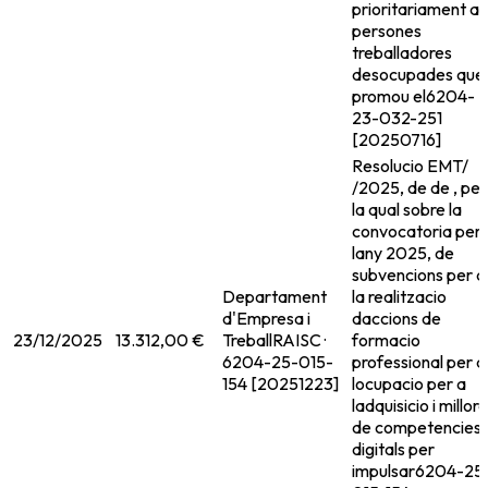
prioritariament a
persones
treballadores
desocupades que
promou el
6204-
23-032-251
[20250716]
Resolucio EMT/
/2025, de de , per
la qual sobre la
convocatoria per 
lany 2025, de
subvencions per a
Departament
la realitzacio
d'Empresa i
daccions de
23/12/2025
13.312,00 €
Treball
RAISC ·
formacio
6204-25-015-
professional per a
154 [20251223]
locupacio per a
ladquisicio i millora
de competencies
digitals per
impulsar
6204-25