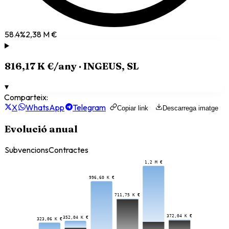
58.4
%
2,38 M €
816,17 K €
/any ·
INGEUS, SL
▾
Comparteix:
X
WhatsApp
Telegram
Copiar link
Descarrega imatge
Evolució anual
Subvencions
Contractes
1,2 M €
996,60 K €
711,75 K €
372,04 K €
352,04 K €
323,06 K €