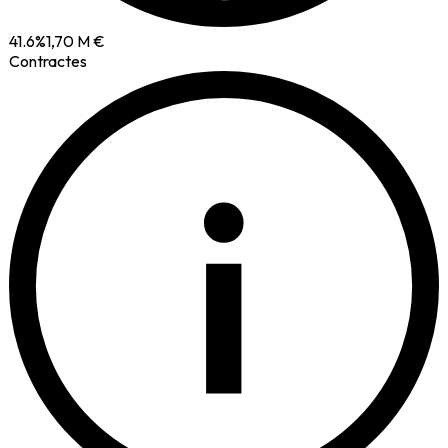
41.6
%
1,70 M €
Contractes
i