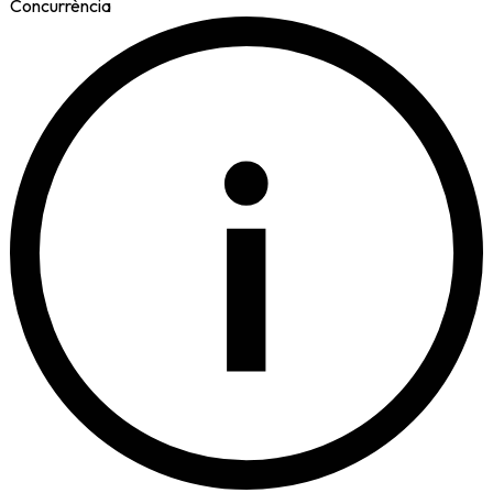
Concurrència
i