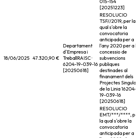
015-154
[20251223]
RESOLUCIO
TSF//2019, per la
qual s'obre la
convocatoria
anticipada per a
Departament
l'any 2020 per a l
d'Empresa i
concessio de
18/06/2025
47.320,90 €
Treball
RAISC ·
subvencions
6204-19-039-16
publiques
[20250618]
destinades al
finanament dels
Projectes Singula
de la Linia 1
6204-
19-039-16
[20250618]
RESOLUCIO
EMT/***/****, pe
la qual s'obre la
convocatoria
anticipada per a