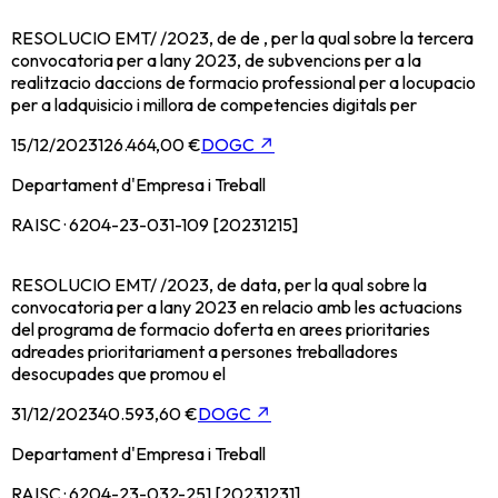
RESOLUCIO EMT/ /2023, de de , per la qual sobre la tercera
convocatoria per a lany 2023, de subvencions per a la
realitzacio daccions de formacio professional per a locupacio
per a ladquisicio i millora de competencies digitals per
15/12/2023
126.464,00 €
DOGC
↗
Departament d'Empresa i Treball
RAISC · 6204-23-031-109 [20231215]
RESOLUCIO EMT/ /2023, de data, per la qual sobre la
convocatoria per a lany 2023 en relacio amb les actuacions
del programa de formacio doferta en arees prioritaries
adreades prioritariament a persones treballadores
desocupades que promou el
31/12/2023
40.593,60 €
DOGC
↗
Departament d'Empresa i Treball
RAISC · 6204-23-032-251 [20231231]