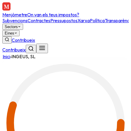
Menjòmetre
On van els teus impostos?
Subvencions
Contractes
Pressupostos
Xarxa
Política
Transparènci
Sectors
Eines
Contribueix
Contribueix
Inici
›
INGEUS, SL