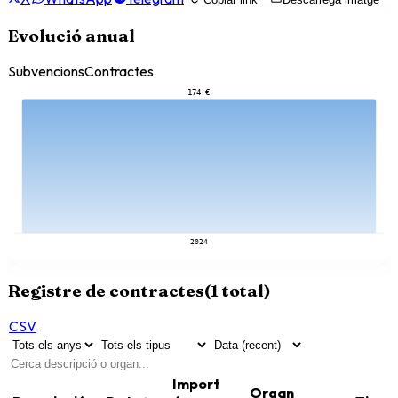
Evolució anual
Subvencions
Contractes
174 €
2024
Registre de contractes
(
1
total)
CSV
Import
Organ