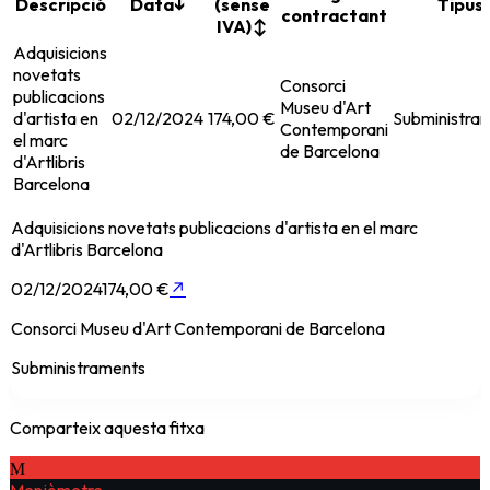
Descripció
Data
↓
(sense
Tipus
contractant
IVA)
↕
Adquisicions
novetats
Consorci
publicacions
Museu d'Art
d'artista en
02/12/2024
174,00 €
Subministra
Contemporani
el marc
de Barcelona
d'Artlibris
Barcelona
Adquisicions novetats publicacions d'artista en el marc
d'Artlibris Barcelona
02/12/2024
174,00 €
↗
Consorci Museu d'Art Contemporani de Barcelona
Subministraments
Comparteix aquesta fitxa
M