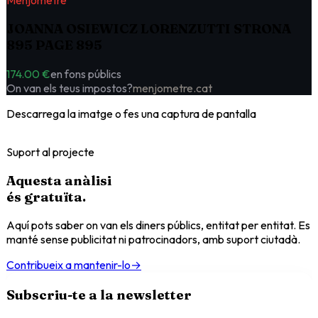
Menjòmetre
JOANNA OSIEWICZ LORENZUTTI STRONA
895 PAGE 895
174.00 €
en fons públics
On van els teus impostos?
menjometre.cat
Descarrega la imatge o fes una captura de pantalla
Suport al projecte
Aquesta anàlisi
és
gratuïta
.
Aquí pots saber on van els diners públics, entitat per entitat. Es
manté sense publicitat ni patrocinadors, amb suport ciutadà.
Contribueix a mantenir-lo
→
Subscriu-te a la newsletter