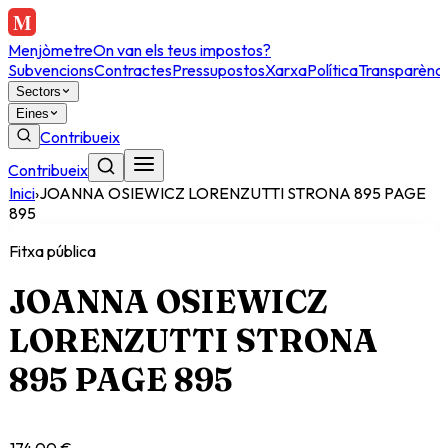
Menjòmetre
On van els teus impostos?
Subvencions
Contractes
Pressupostos
Xarxa
Política
Transparènci
Sectors
Eines
Contribueix
Contribueix
Inici
›
JOANNA OSIEWICZ LORENZUTTI STRONA 895 PAGE
895
Fitxa pública
JOANNA OSIEWICZ
LORENZUTTI STRONA
895 PAGE 895
174.00 €