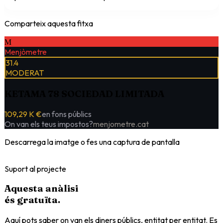
Comparteix aquesta fitxa
M
Menjòmetre
31.4
MODERAT
KETAMA 78 SOCIEDAD LIMITADA
109,29 K €
en fons públics
On van els teus impostos?
menjometre.cat
Descarrega la imatge o fes una captura de pantalla
Suport al projecte
Aquesta anàlisi
és
gratuïta
.
Aquí pots saber on van els diners públics, entitat per entitat. Es