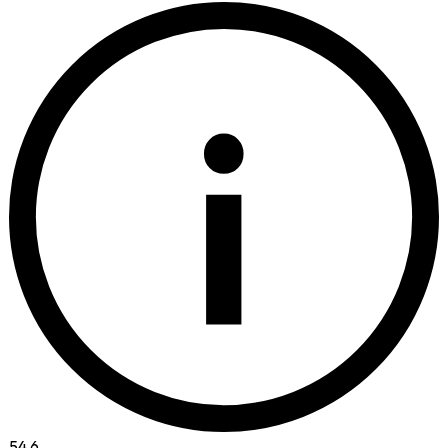
i
54.6