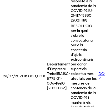
resposta a la
pandemia de la
COVID-19.
IU-
21-117-18930
[20211119]
RESOLUCIO
per la qual
s'obre la
convocatoria
per a la
concessio
d'ajuts
extraordinaris
Departament
per donar
d'Empresa i
suport als
Treball
RAISC ·
collectius mes
DOG
26/03/2021
18.000,00 €
8775-21-
afectats per les
↗
006-14410
mesures de
[20210326]
contencio de la
pandemia de la
COVID-19 i
mantenir els
llocs de treball