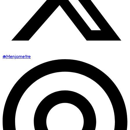
@Menjometre