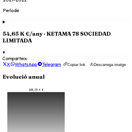
Període
54,65 K €
/any ·
KETAMA 78 SOCIEDAD
LIMITADA
▾
Comparteix:
X
WhatsApp
Telegram
Copiar link
Descarrega imatge
Evolució anual
108,29 K €