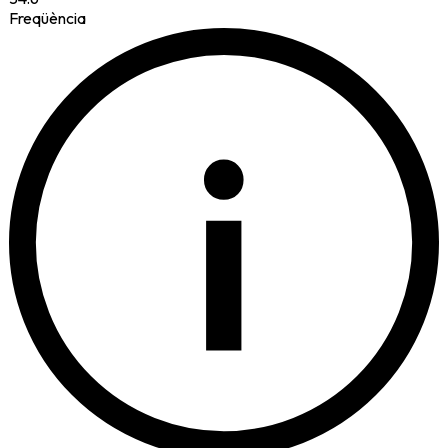
Freqüència
i