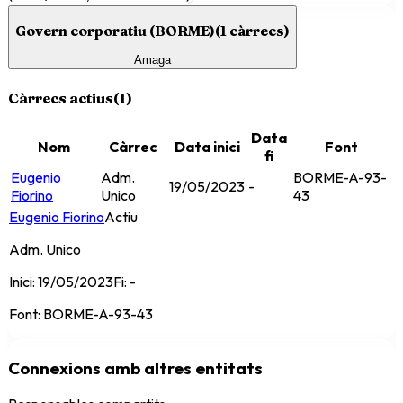
Govern corporatiu (BORME)
(
1
càrrecs)
Amaga
Càrrecs actius
(
1
)
Data
Nom
Càrrec
Data inici
Font
fi
Eugenio
Adm.
BORME-A-93-
19/05/2023
-
Fiorino
Unico
43
Eugenio Fiorino
Actiu
Adm. Unico
Inici:
19/05/2023
Fi:
-
Font:
BORME-A-93-43
Connexions amb altres entitats