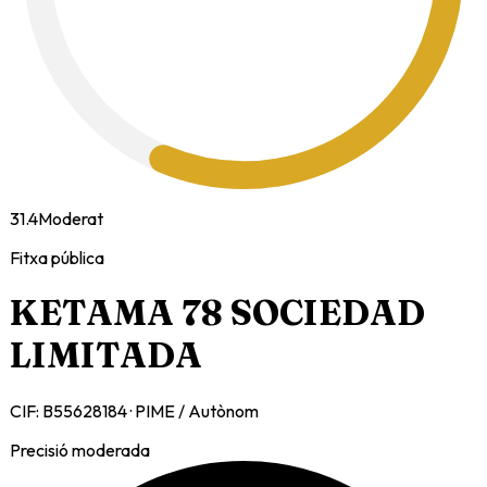
31.4
Moderat
Fitxa pública
KETAMA 78 SOCIEDAD
LIMITADA
CIF:
B55628184
·
PIME / Autònom
Precisió moderada