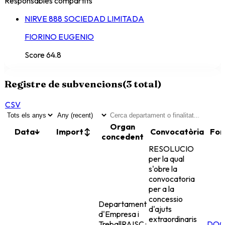
Responsables compartits
NIRVE 888 SOCIEDAD LIMITADA
FIORINO EUGENIO
Score
64.8
Registre de subvencions
(
3
total)
CSV
Organ
Data
↓
Import
↕
Convocatòria
Fon
concedent
RESOLUCIO
per la qual
s'obre la
convocatoria
per a la
concessio
Departament
d'ajuts
d'Empresa i
extraordinaris
Treball
RAISC ·
DOG