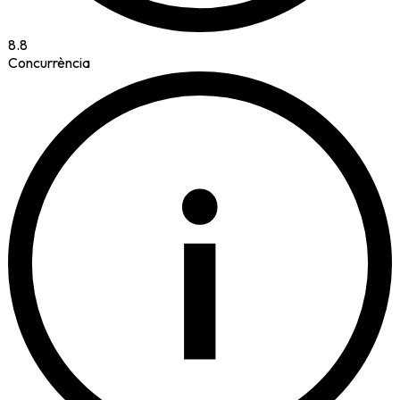
8.8
Concurrència
i