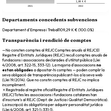
1,00 K €
2021
2022
Departaments concedents subvencions
Departament d'Empresa i Treball
109,29 K €
(
100.0
%)
Transparència i rendició de comptes
—
No consten comptes al REJC
Comptes anuals al REJC
El
Registre d'Entitats Jurídiques (REJC) recull comptes anuals de
fundacions i associacions declarades d'utilitat pública (Llei
4/2008, art. 322-15, 333-12). La majoria d'associacions
no
estan obligades
a dipositar-hi comptes — poden complir la
seva obligació de transparència publicant-los a la seva web
(Llei 19/2014). Que no constin comptes al REJC no implica
incompliment.
✗
Registrada al registre oficial
Registre d'Entitats Jurídiques
(REJC)
Totes les associacions i fundacions catalanes han
d'inscriure's al REJC (Dept. de Justícia i Qualitat Democràtica).
La inscripció és obligatòria per adquirir personalitat jurídica
(Llei 4/2008, art. 321-1 i 331-1).