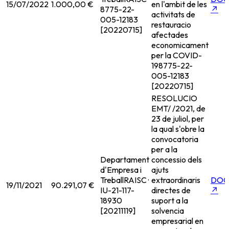
15/07/2022
1.000,00 €
en l'ambit de les
8775-22-
↗
activitats de
005-12183
restauracio
[20220715]
afectades
economicament
per la COVID-
19
8775-22-
005-12183
[20220715]
RESOLUCIO
EMT/ /2021, de
23 de juliol, per
la qual s'obre la
convocatoria
per a la
Departament
concessio dels
d'Empresa i
ajuts
Treball
RAISC ·
extraordinaris
DOG
19/11/2021
90.291,07 €
IU-21-117-
directes de
↗
18930
suport a la
[20211119]
solvencia
empresarial en