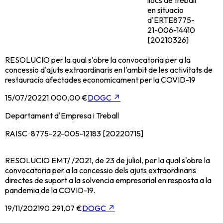
en situacio
d'ERTE
8775-
21-006-14410
[20210326]
RESOLUCIO per la qual s'obre la convocatoria per a la
concessio d'ajuts extraordinaris en l'ambit de les activitats de
restauracio afectades economicament per la COVID-19
15/07/2022
1.000,00 €
DOGC
↗
Departament d'Empresa i Treball
RAISC · 8775-22-005-12183 [20220715]
RESOLUCIO EMT/ /2021, de 23 de juliol, per la qual s'obre la
convocatoria per a la concessio dels ajuts extraordinaris
directes de suport a la solvencia empresarial en resposta a la
pandemia de la COVID-19.
19/11/2021
90.291,07 €
DOGC
↗