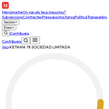
Menjòmetre
On van els teus impostos?
Subvencions
Contractes
Pressupostos
Xarxa
Política
Transparènci
Sectors
Eines
Contribueix
Contribueix
Inici
›
KETAMA 78 SOCIEDAD LIMITADA