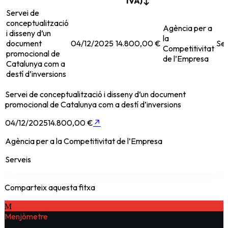
IVA)
↕
Servei de
conceptualització
Agència per a
i disseny d’un
la
document
04/12/2025
14.800,00 €
Ser
Competitivitat
promocional de
de l’Empresa
Catalunya com a
destí d’inversions
Servei de conceptualització i disseny d’un document
promocional de Catalunya com a destí d’inversions
04/12/2025
14.800,00 €
↗
Agència per a la Competitivitat de l’Empresa
Serveis
Comparteix aquesta fitxa
M
Menjòmetre