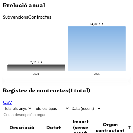
Evolució anual
Subvencions
Contractes
14,80 K €
2,14 K €
2024
2025
Registre de contractes
(
1
total)
CSV
Import
Organ
Descripció
Data
↓
(sense
Ti
contractant