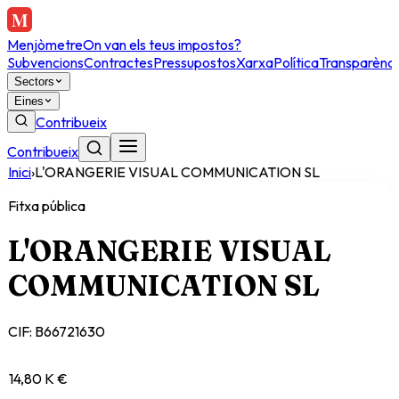
Menjòmetre
On van els teus impostos?
Subvencions
Contractes
Pressupostos
Xarxa
Política
Transparènci
Sectors
Eines
Contribueix
Contribueix
Inici
›
L'ORANGERIE VISUAL COMMUNICATION SL
Fitxa pública
L'ORANGERIE VISUAL
COMMUNICATION SL
CIF:
B66721630
14,80 K €