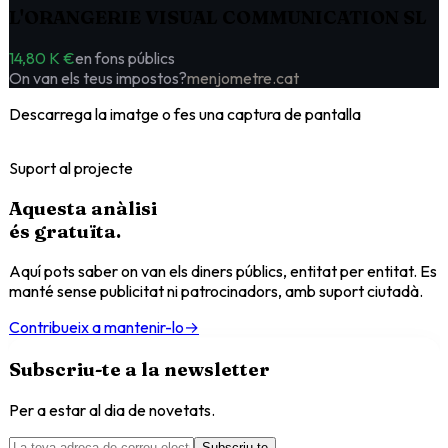
L'ORANGERIE VISUAL COMMUNICATION SL
14,80 K €
en fons públics
On van els teus impostos?
menjometre.cat
Descarrega la imatge o fes una captura de pantalla
Suport al projecte
Aquesta anàlisi
és
gratuïta
.
Aquí pots saber on van els diners públics, entitat per entitat. Es
manté sense publicitat ni patrocinadors, amb suport ciutadà.
Contribueix a mantenir-lo
→
Subscriu-te a la newsletter
Per a estar al dia de novetats.
Subscriu-te