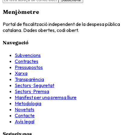
Menjòmetre
Portal de fiscalització independent de la despesa pública
catalana. Dades obertes, codi obert.
Navegació
Subvencions
Contractes
Pressupostos
Xarxa
Transparència
Sectors · Seguretat
Sectors · Premsa
Manifest per una premsa lliure
Metodologia
Novetats
Contacte
Avís legal
Segueix-nos