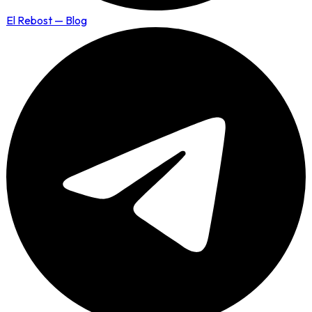
El Rebost — Blog