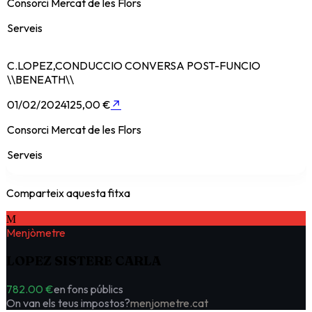
Consorci Mercat de les Flors
Serveis
C.LOPEZ,CONDUCCIO CONVERSA POST-FUNCIO
\\BENEATH\\
01/02/2024
125,00 €
↗
Consorci Mercat de les Flors
Serveis
Comparteix aquesta fitxa
M
Menjòmetre
LOPEZ SISTERE CARLA
782.00 €
en fons públics
On van els teus impostos?
menjometre.cat