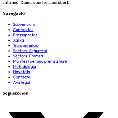
catalana. Dades obertes, codi obert.
Navegació
Subvencions
Contractes
Pressupostos
Xarxa
Transparència
Sectors · Seguretat
Sectors · Premsa
Manifest per una premsa lliure
Metodologia
Novetats
Contacte
Avís legal
Segueix-nos