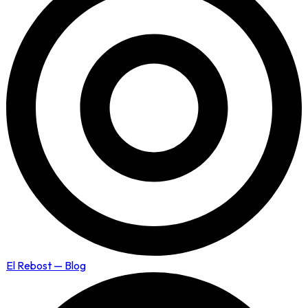
El Rebost — Blog