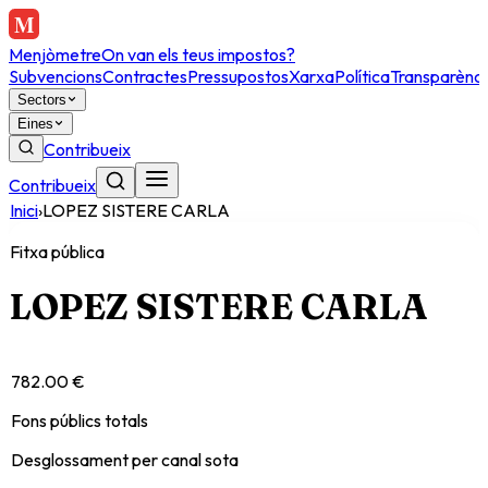
Menjòmetre
On van els teus impostos?
Subvencions
Contractes
Pressupostos
Xarxa
Política
Transparènci
Sectors
Eines
Contribueix
Contribueix
Inici
›
LOPEZ SISTERE CARLA
Fitxa pública
LOPEZ SISTERE CARLA
782.00 €
Fons públics totals
Desglossament per canal sota