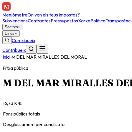
Menjòmetre
On van els teus impostos?
Subvencions
Contractes
Pressupostos
Xarxa
Política
Transparènci
Sectors
Eines
Contribueix
Contribueix
Inici
›
M DEL MAR MIRALLES DEL MORAL
Fitxa pública
M DEL MAR MIRALLES DE
16,73 K €
Fons públics totals
Desglossament per canal sota