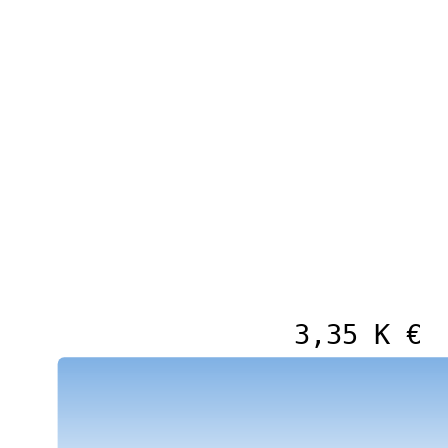
3,35 K €