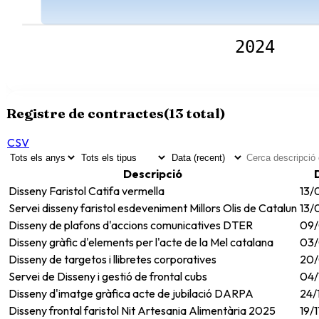
2024
Registre de contractes
(
13
total)
CSV
Descripció
Disseny Faristol Catifa vermella
13/
Servei disseny faristol esdeveniment Millors Olis de Catalun
13/
Disseny de plafons d'accions comunicatives DTER
09/
Disseny gràfic d'elements per l'acte de la Mel catalana
03/
Disseny de targetos i llibretes corporatives
20/
Servei de Disseny i gestió de frontal cubs
04/
Disseny d'imatge gràfica acte de jubilació DARPA
24/
Disseny frontal faristol Nit Artesania Alimentària 2025
19/