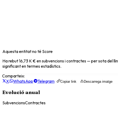
Aquesta entitat no té Score
Ha rebut
16,73 K €
en subvencions i contractes — per sota del ll
significant en termes estadístics.
Comparteix:
X
WhatsApp
Telegram
Copiar link
Descarrega imatge
Evolució anual
Subvencions
Contractes