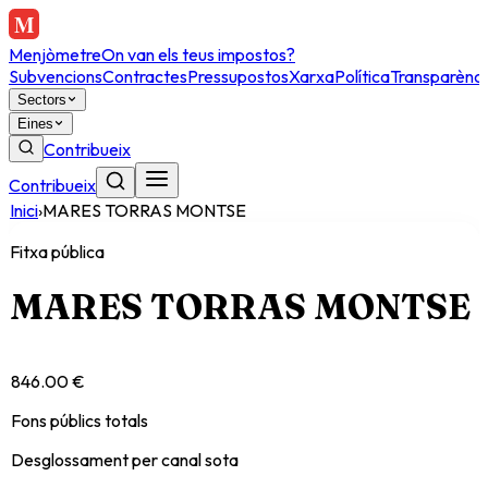
Menjòmetre
On van els teus impostos?
Subvencions
Contractes
Pressupostos
Xarxa
Política
Transparènci
Sectors
Eines
Contribueix
Contribueix
Inici
›
MARES TORRAS MONTSE
Fitxa pública
MARES TORRAS MONTSE
846.00 €
Fons públics totals
Desglossament per canal sota