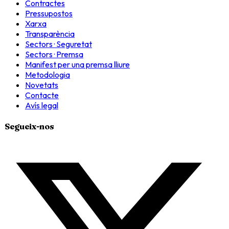
Contractes
Pressupostos
Xarxa
Transparència
Sectors · Seguretat
Sectors · Premsa
Manifest per una premsa lliure
Metodologia
Novetats
Contacte
Avís legal
Segueix-nos