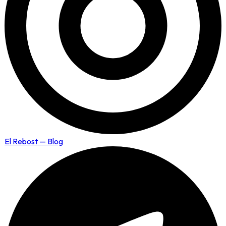
El Rebost — Blog