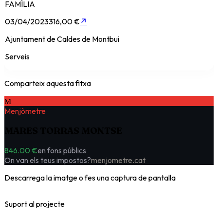
FAMÍLIA
03/04/2023
316,00 €
↗
Ajuntament de Caldes de Montbui
Serveis
Comparteix aquesta fitxa
M
Menjòmetre
MARES TORRAS MONTSE
846.00 €
en fons públics
On van els teus impostos?
menjometre.cat
Descarrega la imatge o fes una captura de pantalla
Suport al projecte