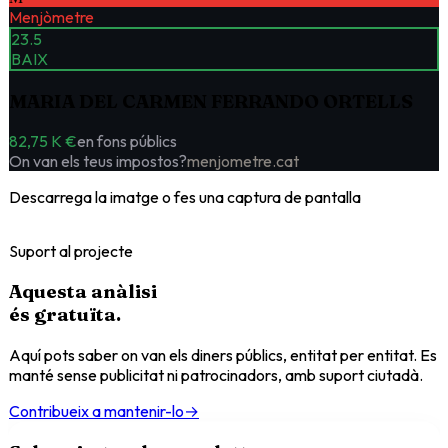
Menjòmetre
23.5
BAIX
MARIA DEL CARMEN FERRANDO ORTELLS
82,75 K €
en fons públics
On van els teus impostos?
menjometre.cat
Descarrega la imatge o fes una captura de pantalla
Suport al projecte
Aquesta anàlisi
és
gratuïta
.
Aquí pots saber on van els diners públics, entitat per entitat. Es
manté sense publicitat ni patrocinadors, amb suport ciutadà.
Contribueix a mantenir-lo
→