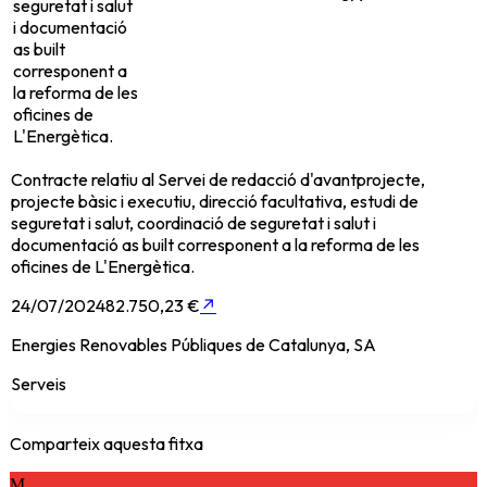
seguretat i salut
i documentació
as built
corresponent a
la reforma de les
oficines de
L'Energètica.
Contracte relatiu al Servei de redacció d'avantprojecte,
projecte bàsic i executiu, direcció facultativa, estudi de
seguretat i salut, coordinació de seguretat i salut i
documentació as built corresponent a la reforma de les
oficines de L'Energètica.
24/07/2024
82.750,23 €
↗
Energies Renovables Públiques de Catalunya, SA
Serveis
Comparteix aquesta fitxa
M