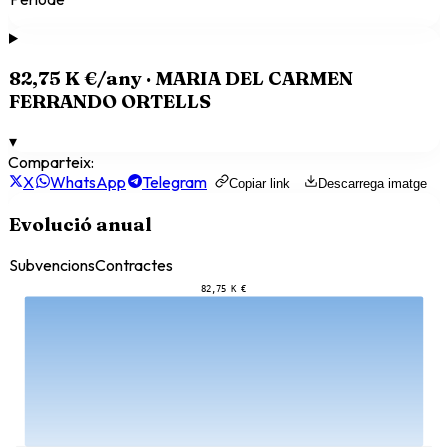
82,75 K €
/any ·
MARIA DEL CARMEN
FERRANDO ORTELLS
▾
Comparteix:
X
WhatsApp
Telegram
Copiar link
Descarrega imatge
Evolució anual
Subvencions
Contractes
82,75 K €