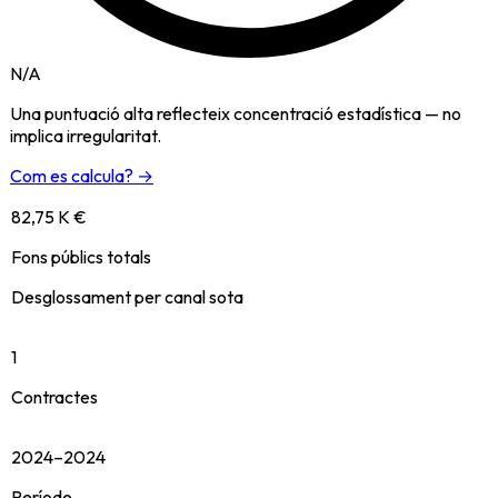
N/A
Una puntuació alta reflecteix concentració estadística — no
implica irregularitat.
Com es calcula? →
82,75 K €
Fons públics totals
Desglossament per canal sota
1
Contractes
2024–2024
Període