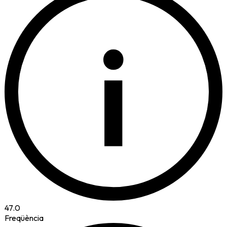
i
47.0
Freqüència