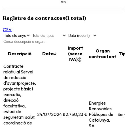
2024
Registre de contractes
(
1
total)
CSV
Import
Organ
Descripció
Data
↓
(sense
Tip
contractant
IVA)
↕
Contracte
relatiu al Servei
de redacció
d'avantprojecte,
projecte bàsic i
executiu,
direcció
Energies
facultativa,
Renovables
estudi de
24/07/2024
82.750,23 €
Públiques de
Serv
seguretat i salut,
Catalunya,
coordinació de
SA