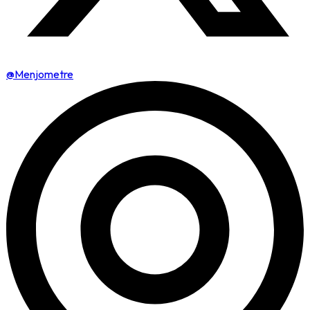
@Menjometre