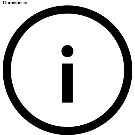
Dominància
i