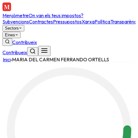
Menjòmetre
On van els teus impostos?
Subvencions
Contractes
Pressupostos
Xarxa
Política
Transparènci
Sectors
Eines
Contribueix
Contribueix
Inici
›
MARIA DEL CARMEN FERRANDO ORTELLS