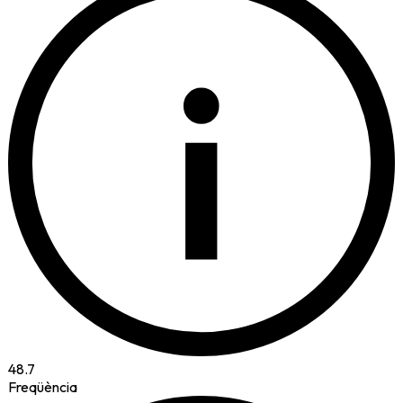
i
48.7
Freqüència