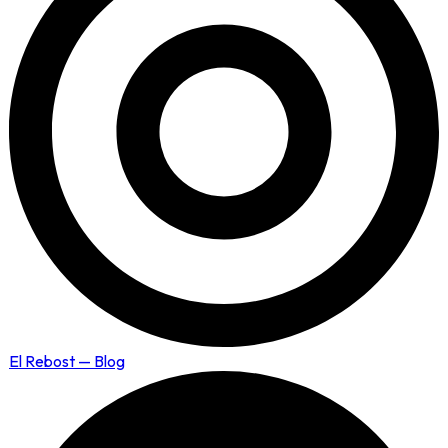
El Rebost — Blog