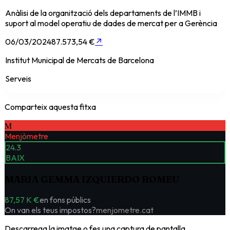
Anàlisi de la organització dels departaments de l’IMMB i
suport al model operatiu de dades de mercat per a Gerència
06/03/2024
87.573,54 €
↗
Institut Municipal de Mercats de Barcelona
Serveis
Comparteix aquesta fitxa
M
Menjòmetre
24.3
BAIX
MARIA GEMMA IZQUIERDO ROMEU
87,57 K €
en fons públics
On van els teus impostos?
menjometre.cat
Descarrega la imatge o fes una captura de pantalla