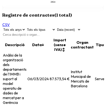
2024
Registre de contractes
(
1
total)
CSV
Import
Organ
Descripció
Data
↓
(sense
Tipus
contractant
IVA)
↕
Anàlisi de la
organització
dels
departaments
Institut
de l’IMMB i
Municipal de
suport al
06/03/2024
87.573,54 €
Servei
Mercats de
model
Barcelona
operatiu de
dades de
mercat per a
Gerència