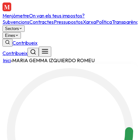
Menjòmetre
On van els teus impostos?
Subvencions
Contractes
Pressupostos
Xarxa
Política
Transparènci
Sectors
Eines
Contribueix
Contribueix
Inici
›
MARIA GEMMA IZQUIERDO ROMEU