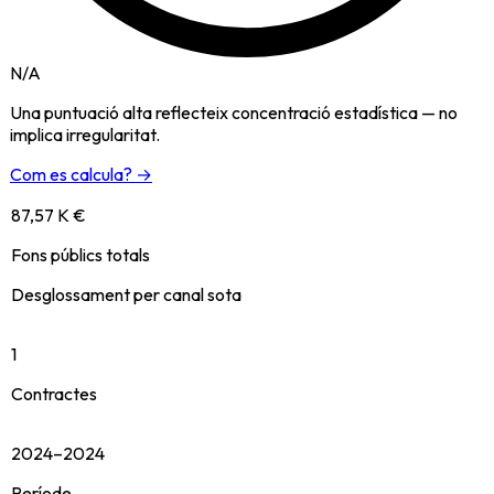
N/A
Una puntuació alta reflecteix concentració estadística — no
implica irregularitat.
Com es calcula? →
87,57 K €
Fons públics totals
Desglossament per canal sota
1
Contractes
2024–2024
Període