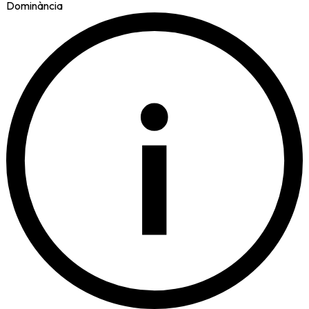
Dominància
i