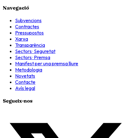
Navegació
Subvencions
Contractes
Pressupostos
Xarxa
Transparència
Sectors · Seguretat
Sectors · Premsa
Manifest per una premsa lliure
Metodologia
Novetats
Contacte
Avís legal
Segueix-nos