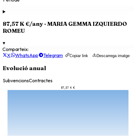
87,57 K €
/any ·
MARIA GEMMA IZQUIERDO
ROMEU
▾
Comparteix:
X
WhatsApp
Telegram
Copiar link
Descarrega imatge
Evolució anual
Subvencions
Contractes
87,57 K €