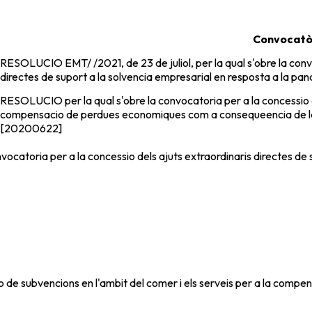
Convocatò
RESOLUCIO EMT/ /2021, de 23 de juliol, per la qual s'obre la convo
directes de suport a la solvencia empresarial en resposta a la pa
RESOLUCIO per la qual s'obre la convocatoria per a la concessio de
compensacio de perdues economiques com a consequeencia de la
[20200622]
vocatoria per a la concessio dels ajuts extraordinaris directes de
o de subvencions en l'ambit del comer i els serveis per a la com