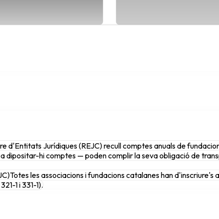
re d'Entitats Jurídiques (REJC) recull comptes anuals de fundacions
a dipositar-hi comptes — poden complir la seva obligació de trans
JC)
Totes les associacions i fundacions catalanes han d'inscriure's 
321-1 i 331-1).