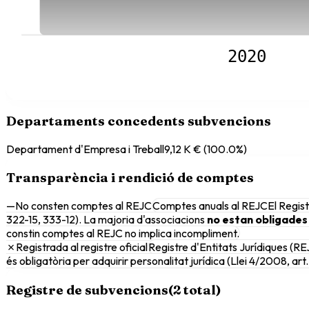
2020
Departaments concedents subvencions
Departament d'Empresa i Treball
9,12 K €
(
100.0
%)
Transparència i rendició de comptes
—
No consten comptes al REJC
Comptes anuals al REJC
El Regist
322-15, 333-12). La majoria d'associacions
no estan obligades
constin comptes al REJC no implica incompliment.
✗
Registrada al registre oficial
Registre d'Entitats Jurídiques (RE
és obligatòria per adquirir personalitat jurídica (Llei 4/2008, art. 
Registre de subvencions
(
2
total)