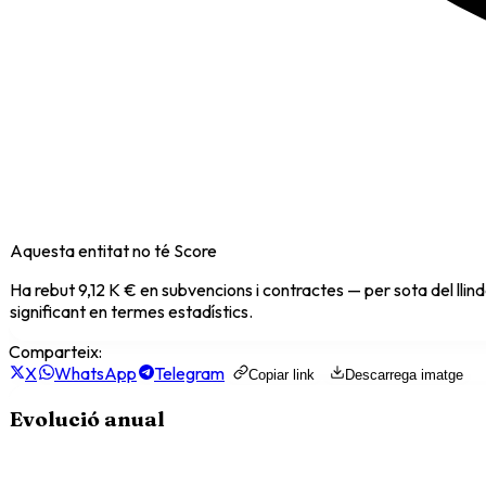
Aquesta entitat no té Score
Ha rebut
9,12 K €
en subvencions i contractes — per sota del llin
significant en termes estadístics.
Comparteix:
X
WhatsApp
Telegram
Copiar link
Descarrega imatge
Evolució anual