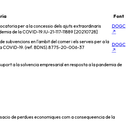
ria
Font
catoria per a la concessio dels ajuts extraordinaris
DOGC
ndemia de la COVID-19.
IU-21-117-11889 [20210728]
↗
 subvencions en l'ambit del comer i els serveis per a la
DOGC
 COVID-19. (ref. BDNS).
8775-20-006-37
↗
 suport a la solvencia empresarial en resposta a la pandemia de
pensacio de perdues economiques com a consequeencia de la