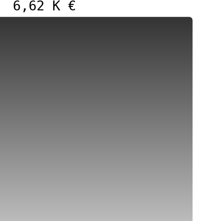
6,62 K €