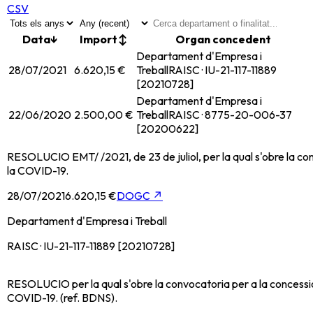
CSV
Data
↓
Import
↕
Organ concedent
Departament d'Empresa i
28/07/2021
6.620,15 €
Treball
RAISC · IU-21-117-11889
[20210728]
Departament d'Empresa i
22/06/2020
2.500,00 €
Treball
RAISC · 8775-20-006-37
[20200622]
RESOLUCIO EMT/ /2021, de 23 de juliol, per la qual s'obre la con
la COVID-19.
28/07/2021
6.620,15 €
DOGC
↗
Departament d'Empresa i Treball
RAISC · IU-21-117-11889 [20210728]
RESOLUCIO per la qual s'obre la convocatoria per a la concessi
COVID-19. (ref. BDNS).