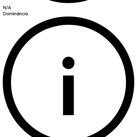
N/A
Dominància
i