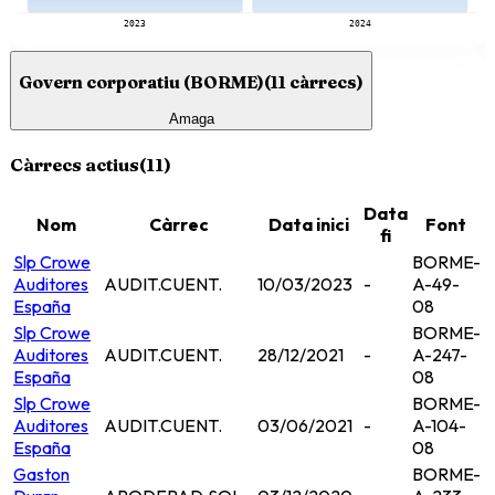
2023
2024
Govern corporatiu (BORME)
(
11
càrrecs)
Amaga
Càrrecs actius
(
11
)
Data
Nom
Càrrec
Data inici
Font
fi
Slp Crowe
BORME-
Auditores
AUDIT.CUENT.
10/03/2023
-
A-49-
España
08
Slp Crowe
BORME-
Auditores
AUDIT.CUENT.
28/12/2021
-
A-247-
España
08
Slp Crowe
BORME-
Auditores
AUDIT.CUENT.
03/06/2021
-
A-104-
España
08
Gaston
BORME-