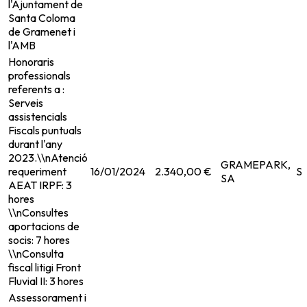
l'Ajuntament de
Santa Coloma
de Gramenet i
l'AMB
Honoraris
professionals
referents a :
Serveis
assistencials
Fiscals puntuals
durant l'any
2023.\\nAtenció
GRAMEPARK,
requeriment
16/01/2024
2.340,00 €
Se
SA
AEAT IRPF: 3
hores
\\nConsultes
aportacions de
socis: 7 hores
\\nConsulta
fiscal litigi Front
Fluvial II: 3 hores
Assessorament i