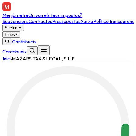
Menjòmetre
On van els teus impostos?
Subvencions
Contractes
Pressupostos
Xarxa
Política
Transparènci
Sectors
Eines
Contribueix
Contribueix
Inici
›
MAZARS TAX & LEGAL, S.L.P.