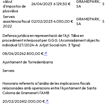
càlcul
GRAMEPARK,
26/04/2023
6.129,50 €
Se
d'impostos de
SA
plusvàlua
Serveis
GRAMEPARK,
assistència fiscal
02/02/2023
4.050,00 €
Se
SA
2022
Defensa jurídica en representació de l'Ajt. Tdba en
procediment interposat per G.G.G. (Acomiadament objectiu
individual 127/2024-A Jutjat Social núm. 3 Tgna)
08/04/2024
2.800,00 €
↗
Ajuntament de Torredembarra
Serveis
Honoraris referents a l'anàlisi de les implicacions fiscals
relacionades amb operacions entre l'Ajuntament de Santa
Coloma de Gramenet i l'AMB
20/02/2024
12.000,00 €
↗