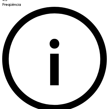
Freqüència
i