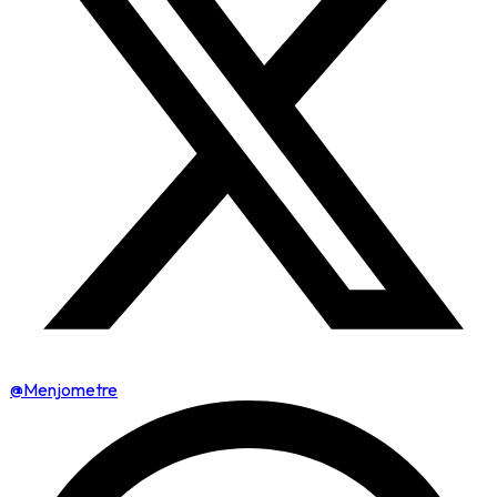
@Menjometre