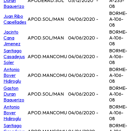
Duran
APODERAD.SOL
03/12/2020
-
A-233-
Baquerizo
08
BORME-
Juan Ribo
APOD.SOL/MAN
04/06/2020
-
A-106-
Capellades
08
Jacinto
BORME-
Cana
APOD.SOL/MAN
04/06/2020
-
A-106-
Jimenez
08
Santiago
BORME-
Casadejus
APOD.MANCOMU
04/06/2020
-
A-106-
Soler
08
Antonio
BORME-
Bover
APOD.MANCOMU
04/06/2020
-
A-106-
Hidiroglu
08
Gaston
BORME-
Duran
APOD.SOL/MAN
04/06/2020
-
A-106-
Baquerizo
08
Antonio
BORME-
Bover
APOD.MANCOMU
04/06/2020
-
A-106-
Hidiroglu
08
Santiago
BORME-