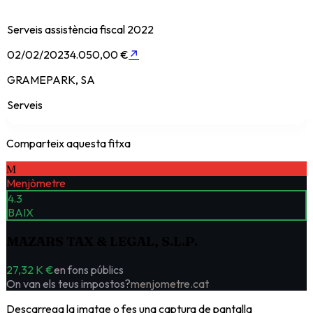
Serveis assistència fiscal 2022
02/02/2023
4.050,00 €
↗
GRAMEPARK, SA
Serveis
Comparteix aquesta fitxa
M
Menjòmetre
4.3
BAIX
MAZARS TAX & LEGAL, S.L.P.
27,32 K €
en fons públics
On van els teus impostos?
menjometre.cat
Descarrega la imatge o fes una captura de pantalla