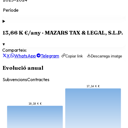
Període
13,66 K €
/any ·
MAZARS TAX & LEGAL, S.L.P.
▾
Comparteix:
X
WhatsApp
Telegram
Copiar link
Descarrega imatge
Evolució anual
Subvencions
Contractes
17,14 K €
10,18 K €