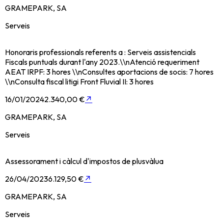
GRAMEPARK, SA
Serveis
Honoraris professionals referents a : Serveis assistencials
Fiscals puntuals durant l'any 2023.\\nAtenció requeriment
AEAT IRPF: 3 hores \\nConsultes aportacions de socis: 7 hores
\\nConsulta fiscal litigi Front Fluvial II: 3 hores
16/01/2024
2.340,00 €
↗
GRAMEPARK, SA
Serveis
Assessorament i càlcul d'impostos de plusvàlua
26/04/2023
6.129,50 €
↗
GRAMEPARK, SA
Serveis