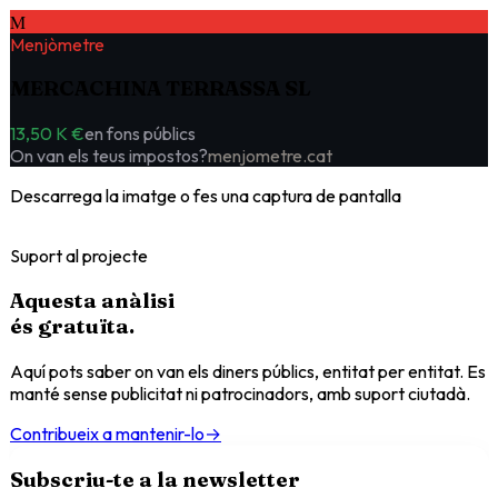
M
Menjòmetre
MERCACHINA TERRASSA SL
13,50 K €
en fons públics
On van els teus impostos?
menjometre.cat
Descarrega la imatge o fes una captura de pantalla
Suport al projecte
Aquesta anàlisi
és
gratuïta
.
Aquí pots saber on van els diners públics, entitat per entitat. Es
manté sense publicitat ni patrocinadors, amb suport ciutadà.
Contribueix a mantenir-lo
→
Subscriu-te a la newsletter