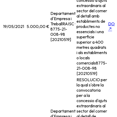
concessio d'ajuts
extraordinaris al
sector del comer
Departament
al detall amb
d'Empresa i
establiments de
Treball
RAISC ·
DO
19/05/2021
5.000,00 €
productes no
8775-21-
↗
essencials i una
008-98
superficie
[20210519]
superior a 400
metres quadrats
i als establiments
o locals
comercials
8775-
21-008-98
[20210519]
RESOLUCIO per
la qual s'obre la
convocatoria
per a la
concessio d'ajuts
extraordinaris al
Departament
sector del comer
d'Empresa i
al detall de