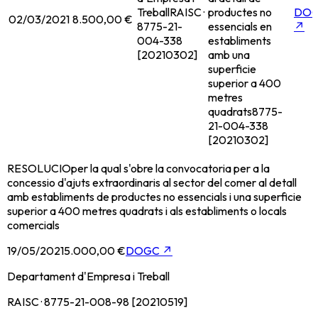
Treball
RAISC ·
productes no
DO
02/03/2021
8.500,00 €
8775-21-
essencials en
↗
004-338
establiments
[20210302]
amb una
superficie
superior a 400
metres
quadrats
8775-
21-004-338
[20210302]
RESOLUCIOper la qual s'obre la convocatoria per a la
concessio d'ajuts extraordinaris al sector del comer al detall
amb establiments de productes no essencials i una superficie
superior a 400 metres quadrats i als establiments o locals
comercials
19/05/2021
5.000,00 €
DOGC
↗
Departament d'Empresa i Treball
RAISC · 8775-21-008-98 [20210519]