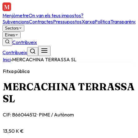
Menjòmetre
On van els teus impostos?
Subvencions
Contractes
Pressupostos
Xarxa
Política
Transparènci
Sectors
Eines
Contribueix
Contribueix
Inici
›
MERCACHINA TERRASSA SL
Fitxa pública
MERCACHINA TERRASSA
SL
CIF:
B66044512
·
PIME / Autònom
13,50 K €