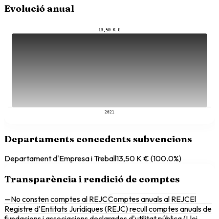
Evolució anual
13,50 K €
2021
Departaments concedents subvencions
Departament d'Empresa i Treball
13,50 K €
(
100.0
%)
Transparència i rendició de comptes
—
No consten comptes al REJC
Comptes anuals al REJC
El
Registre d'Entitats Jurídiques (REJC) recull comptes anuals de
fundacions i associacions declarades d'utilitat pública (Llei