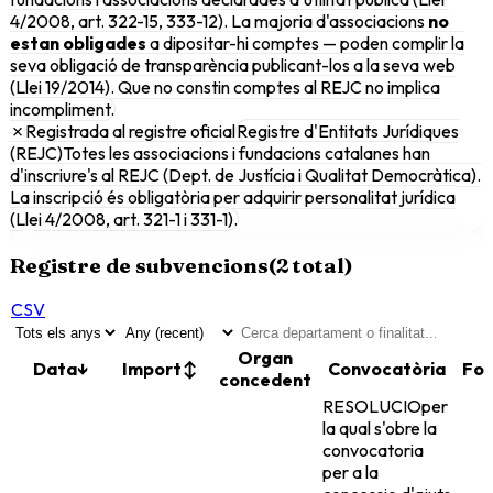
4/2008, art. 322-15, 333-12). La majoria d'associacions
no
estan obligades
a dipositar-hi comptes — poden complir la
seva obligació de transparència publicant-los a la seva web
(Llei 19/2014). Que no constin comptes al REJC no implica
incompliment.
✗
Registrada al registre oficial
Registre d'Entitats Jurídiques
(REJC)
Totes les associacions i fundacions catalanes han
d'inscriure's al REJC (Dept. de Justícia i Qualitat Democràtica).
La inscripció és obligatòria per adquirir personalitat jurídica
(Llei 4/2008, art. 321-1 i 331-1).
Registre de subvencions
(
2
total)
CSV
Organ
Data
↓
Import
↕
Convocatòria
Fon
concedent
RESOLUCIOper
la qual s'obre la
convocatoria
per a la