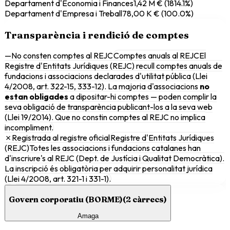
Departament d'Economia i Finances
1,42 M €
(
1814.1
%)
Departament d'Empresa i Treball
78,00 K €
(
100.0
%)
Transparència i rendició de comptes
—
No consten comptes al REJC
Comptes anuals al REJC
El
Registre d'Entitats Jurídiques (REJC) recull comptes anuals de
fundacions i associacions declarades d'utilitat pública (Llei
4/2008, art. 322-15, 333-12). La majoria d'associacions
no
estan obligades
a dipositar-hi comptes — poden complir la
seva obligació de transparència publicant-los a la seva web
(Llei 19/2014). Que no constin comptes al REJC no implica
incompliment.
✗
Registrada al registre oficial
Registre d'Entitats Jurídiques
(REJC)
Totes les associacions i fundacions catalanes han
d'inscriure's al REJC (Dept. de Justícia i Qualitat Democràtica).
La inscripció és obligatòria per adquirir personalitat jurídica
(Llei 4/2008, art. 321-1 i 331-1).
Govern corporatiu (BORME)
(
2
càrrecs)
Amaga