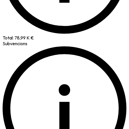
Total:
78,99 K €
Subvencions
i