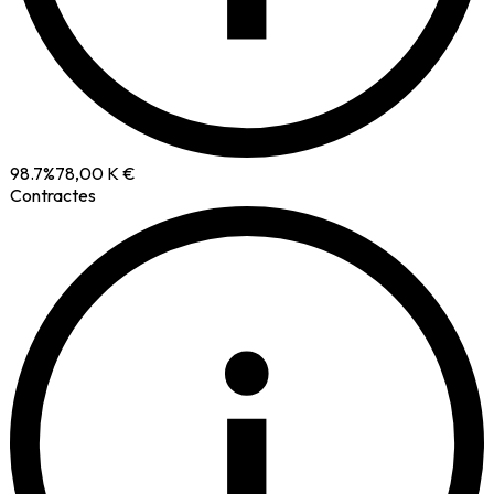
98.7
%
78,00 K €
Contractes
i