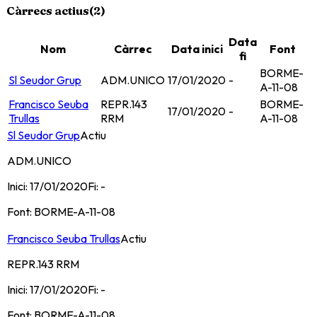
Càrrecs actius
(
2
)
Data
Nom
Càrrec
Data inici
Font
fi
BORME-
Sl Seudor Grup
ADM.UNICO
17/01/2020
-
A-11-08
Francisco Seuba
REPR.143
BORME-
17/01/2020
-
Trullas
RRM
A-11-08
Sl Seudor Grup
Actiu
ADM.UNICO
Inici:
17/01/2020
Fi:
-
Font:
BORME-A-11-08
Francisco Seuba Trullas
Actiu
REPR.143 RRM
Inici:
17/01/2020
Fi:
-
Font:
BORME-A-11-08