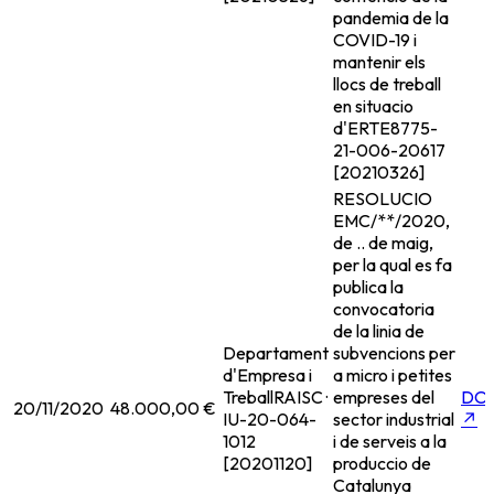
pandemia de la
COVID-19 i
mantenir els
llocs de treball
en situacio
d'ERTE
8775-
21-006-20617
[20210326]
RESOLUCIO
EMC/**/2020,
de .. de maig,
per la qual es fa
publica la
convocatoria
de la linia de
Departament
subvencions per
d'Empresa i
a micro i petites
Treball
RAISC ·
empreses del
DO
20/11/2020
48.000,00 €
IU-20-064-
sector industrial
↗
1012
i de serveis a la
[20201120]
produccio de
Catalunya