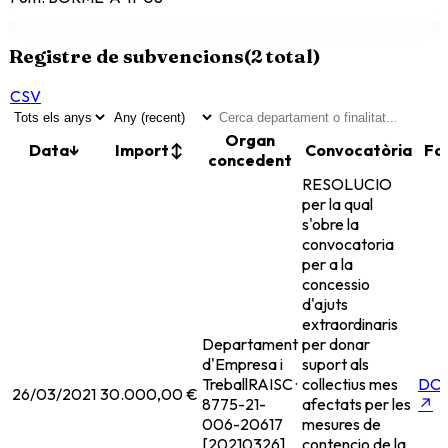
Registre de subvencions
(
2
total)
CSV
Organ
Data
↓
Import
↕
Convocatòria
Fo
concedent
RESOLUCIO
per la qual
s'obre la
convocatoria
per a la
concessio
d'ajuts
extraordinaris
Departament
per donar
d'Empresa i
suport als
Treball
RAISC ·
collectius mes
DO
26/03/2021
30.000,00 €
8775-21-
afectats per les
↗
006-20617
mesures de
[20210326]
contencio de la