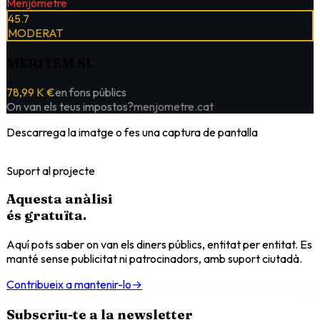
Menjòmetre
45.7
MODERAT
MERITEM SL
78,99 K €
en fons públics
On van els teus impostos?
menjometre.cat
Descarrega la imatge o fes una captura de pantalla
Suport al projecte
Aquesta anàlisi
és
gratuïta
.
Aquí pots saber on van els diners públics, entitat per entitat. Es
manté sense publicitat ni patrocinadors, amb suport ciutadà.
Contribueix a mantenir-lo
→
Subscriu-te a la newsletter