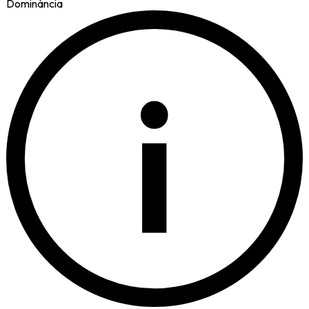
Dominància
i