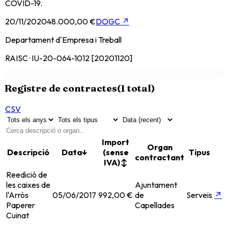
COVID-19.
20/11/2020
48.000,00 €
DOGC
↗
Departament d'Empresa i Treball
RAISC · IU-20-064-1012 [20201120]
Registre de contractes
(
1
total)
CSV
Import
Organ
Descripció
Data
↓
(sense
Tipus
contractant
IVA)
↕
Reedició de
les caixes de
Ajuntament
l'Arròs
05/06/2017
992,00 €
de
Serveis
↗
Paperer
Capellades
Cuinat