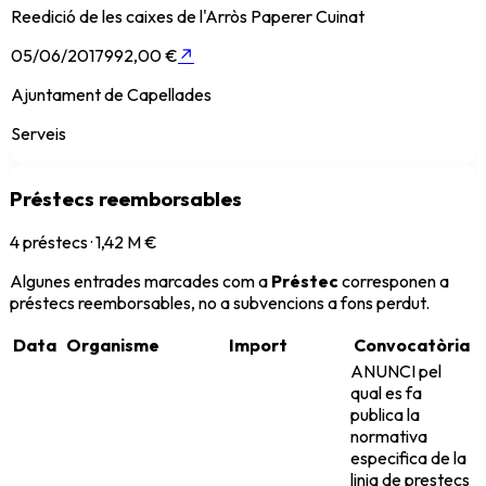
Reedició de les caixes de l'Arròs Paperer Cuinat
05/06/2017
992,00 €
↗
Ajuntament de Capellades
Serveis
Préstecs reemborsables
4
préstecs ·
1,42 M €
Algunes entrades marcades com a
Préstec
corresponen a
préstecs reemborsables, no a subvencions a fons perdut.
Data
Organisme
Import
Convocatòria
ANUNCI pel
qual es fa
publica la
normativa
especifica de la
linia de prestecs