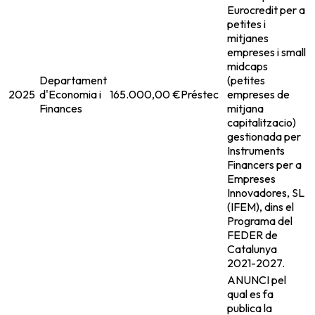
Eurocredit per a
petites i
mitjanes
empreses i small
midcaps
Departament
(petites
2025
d'Economia i
165.000,00 €
Préstec
empreses de
Finances
mitjana
capitalitzacio)
gestionada per
Instruments
Financers per a
Empreses
Innovadores, SL
(IFEM), dins el
Programa del
FEDER de
Catalunya
2021-2027.
ANUNCI pel
qual es fa
publica la