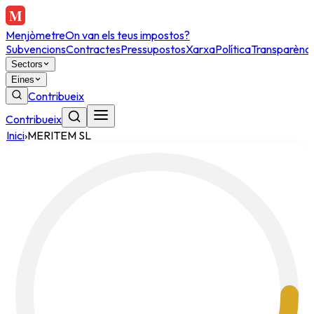
Menjòmetre
On van els teus impostos?
Subvencions
Contractes
Pressupostos
Xarxa
Política
Transparènci
Sectors
Eines
Contribueix
Contribueix
Inici
›
MERITEM SL