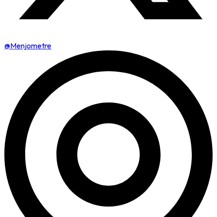
@Menjometre