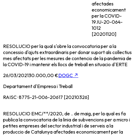
afectades
economicament
per la COVID-
19.
IU-20-064-
1012
[20201120]
RESOLUCIO per la qual s'obre la convocatoria per a la
concessio d'ajuts extraordinaris per donar suport als collectius
mes afectats per les mesures de contencio de la pandemia de
la COVID-19 i mantenir els llocs de treball en situacio d'ERTE
26/03/2021
30.000,00 €
DOGC
↗
Departament d'Empresa i Treball
RAISC · 8775-21-006-20617 [20210326]
RESOLUCIO EMC/**/2020, de .. de maig, per la qual es fa
publica la convocatoria de la linia de subvencions per a micro i
petites empreses del sector industrial i de serveis a la
produccio de Catalunya afectades economicament per la