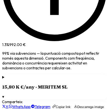
1.3
%
992.00 €
99
% via
subvencions
— la puntuació composta pot reflectir
només aquesta dimensió. Components com freqüència,
dominància o concurrència requereixen activitat en
subvencions o contractes per calcular-se.
15,80 K €
/any ·
MERITEM SL
▾
Comparteix:
X
WhatsApp
Telegram
Copiar link
Descarrega imatge