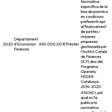
Normativa
especifica de la
linia de prestecs
en condicions
preferents epr
al financament
de petites i
mitjanes
Departament
empreses
2020
d'Economia i
450.000,00 €
Préstec
gestionada per
Finances
l'Institut Catala
de Finances
(ICF) dins del
Programa
Operatiu
FEDER
Catalunya
2014-2020
ANUNCI, pel
qual es fa
publica la
normativa