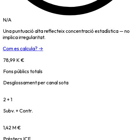
N/A
Una puntuació alta reflecteix concentració estadística — no
implica irregularitat.
Com es calcula? →
78,99 K €
Fons públics totals
Desglossament per canal sota
2 + 1
Subv. + Contr.
1,42 M €
Préstecs ICF