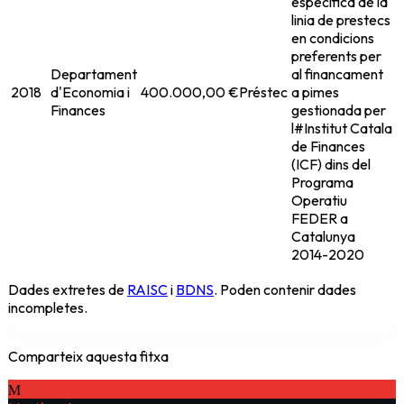
especifica de la
linia de prestecs
en condicions
preferents per
Departament
al financament
2018
d'Economia i
400.000,00 €
Préstec
a pimes
Finances
gestionada per
l#Institut Catala
de Finances
(ICF) dins del
Programa
Operatiu
FEDER a
Catalunya
2014-2020
Dades extretes de
RAISC
i
BDNS
. Poden contenir dades
incompletes.
Comparteix aquesta fitxa
M