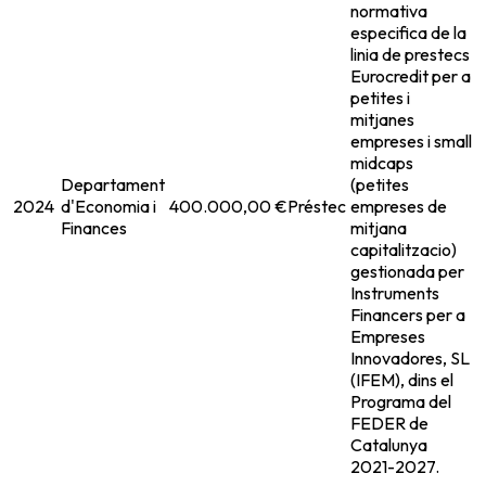
normativa
especifica de la
linia de prestecs
Eurocredit per a
petites i
mitjanes
empreses i small
midcaps
Departament
(petites
2024
d'Economia i
400.000,00 €
Préstec
empreses de
Finances
mitjana
capitalitzacio)
gestionada per
Instruments
Financers per a
Empreses
Innovadores, SL
(IFEM), dins el
Programa del
FEDER de
Catalunya
2021-2027.