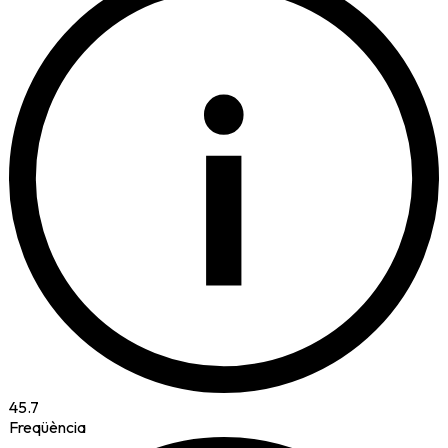
i
45.7
Freqüència