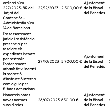
ordinari núm.
Ajuntament
227/2023-BR del
22/12/2023
2.500,00 €
de la Bisbal
S
Jutjat del
del Penedès
Contenciós –
Administratiu núm.
14 de Barcelona
l’assessorament
jurídic i assistència
presencial per
resoldre els
expedients incoats
Ajuntament
per restablir
27/10/2023
5.700,00 €
de la Bisbal
S
l’ordenament
del Penedès
urbanístic vulnerat i
la redacció
d’instrucció interna
com a guia per
futures actuacions
Honoraris obres
Ajuntament
noves normes
26/07/2023
850,00 €
de la Bisbal
S
subsidiaries
del Penedès