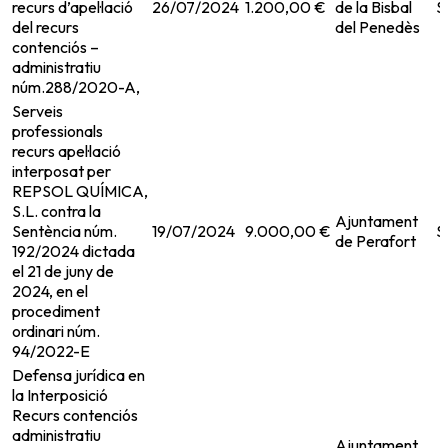
recurs d’apel·lació
26/07/2024
1.200,00 €
de la Bisbal
S
del recurs
del Penedès
contenciós –
administratiu
núm.288/2020-A,
Serveis
professionals
recurs apel·lació
interposat per
REPSOL QUÍMICA,
S.L. contra la
Ajuntament
Sentència núm.
19/07/2024
9.000,00 €
S
de Perafort
192/2024 dictada
el 21 de juny de
2024, en el
procediment
ordinari núm.
94/2022-E
Defensa jurídica en
la Interposició
Recurs contenciós
administratiu
Ajuntament