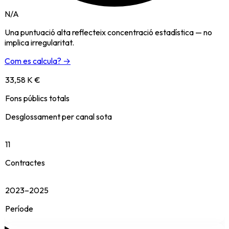
N/A
Una puntuació alta reflecteix concentració estadística — no
implica irregularitat.
Com es calcula? →
33,58 K €
Fons públics totals
Desglossament per canal sota
11
Contractes
2023–2025
Període