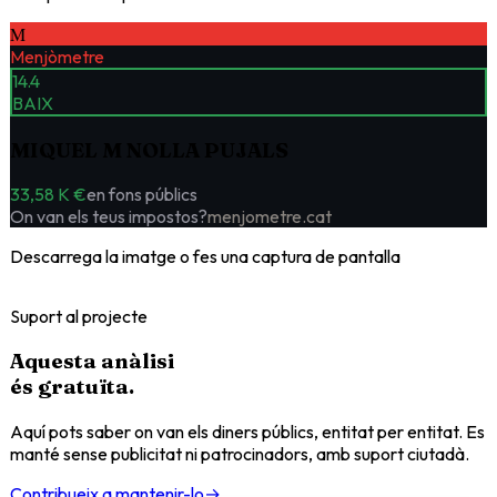
M
Menjòmetre
14.4
BAIX
MIQUEL M NOLLA PUJALS
33,58 K €
en fons públics
On van els teus impostos?
menjometre.cat
Descarrega la imatge o fes una captura de pantalla
Suport al projecte
Aquesta anàlisi
és
gratuïta
.
Aquí pots saber on van els diners públics, entitat per entitat. Es
manté sense publicitat ni patrocinadors, amb suport ciutadà.
Contribueix a mantenir-lo
→