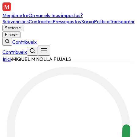
Menjòmetre
On van els teus impostos?
Subvencions
Contractes
Pressupostos
Xarxa
Política
Transparènci
Sectors
Eines
Contribueix
Contribueix
Inici
›
MIQUEL M NOLLA PUJALS