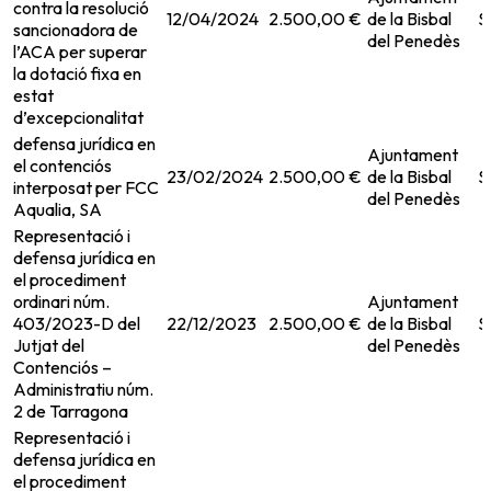
contra la resolució
12/04/2024
2.500,00 €
de la Bisbal
S
sancionadora de
del Penedès
l’ACA per superar
la dotació fixa en
estat
d’excepcionalitat
defensa jurídica en
Ajuntament
el contenciós
23/02/2024
2.500,00 €
de la Bisbal
S
interposat per FCC
del Penedès
Aqualia, SA
Representació i
defensa jurídica en
el procediment
ordinari núm.
Ajuntament
403/2023-D del
22/12/2023
2.500,00 €
de la Bisbal
S
Jutjat del
del Penedès
Contenciós –
Administratiu núm.
2 de Tarragona
Representació i
defensa jurídica en
el procediment