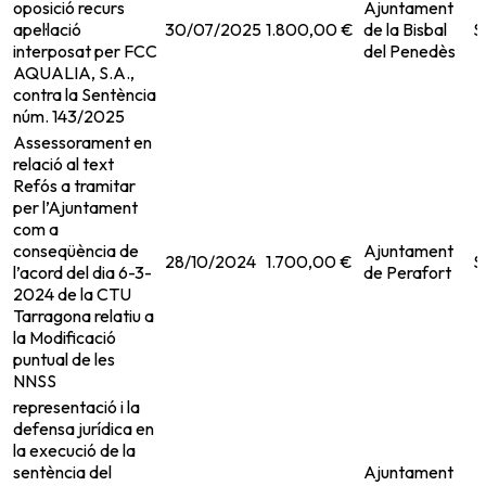
oposició recurs
Ajuntament
apel·lació
30/07/2025
1.800,00 €
de la Bisbal
S
interposat per FCC
del Penedès
AQUALIA, S.A.,
contra la Sentència
núm. 143/2025
Assessorament en
relació al text
Refós a tramitar
per l’Ajuntament
com a
conseqüència de
Ajuntament
28/10/2024
1.700,00 €
S
l’acord del dia 6-3-
de Perafort
2024 de la CTU
Tarragona relatiu a
la Modificació
puntual de les
NNSS
representació i la
defensa jurídica en
la execució de la
sentència del
Ajuntament