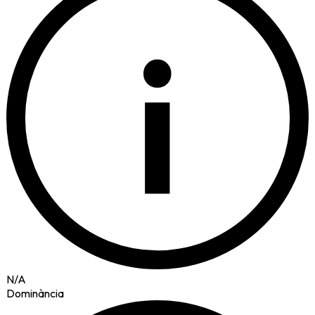
i
N/A
Dominància