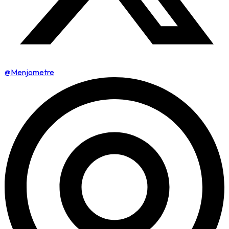
@Menjometre