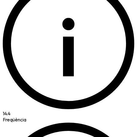
i
14.4
Freqüència