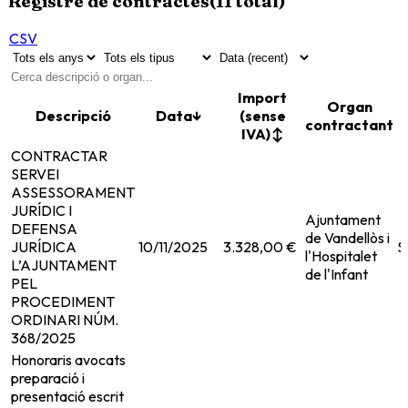
Registre de contractes
(
11
total)
CSV
Import
Organ
Descripció
Data
↓
(sense
contractant
IVA)
↕
CONTRACTAR
SERVEI
ASSESSORAMENT
JURÍDIC I
Ajuntament
DEFENSA
de Vandellòs i
JURÍDICA
10/11/2025
3.328,00 €
S
l'Hospitalet
L’AJUNTAMENT
de l'Infant
PEL
PROCEDIMENT
ORDINARI NÚM.
368/2025
Honoraris avocats
preparació i
presentació escrit