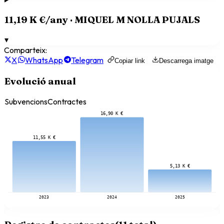
11,19 K €
/any ·
MIQUEL M NOLLA PUJALS
▾
Comparteix:
X
WhatsApp
Telegram
Copiar link
Descarrega imatge
Evolució anual
Subvencions
Contractes
16,90 K €
11,55 K €
5,13 K €
2023
2024
2025