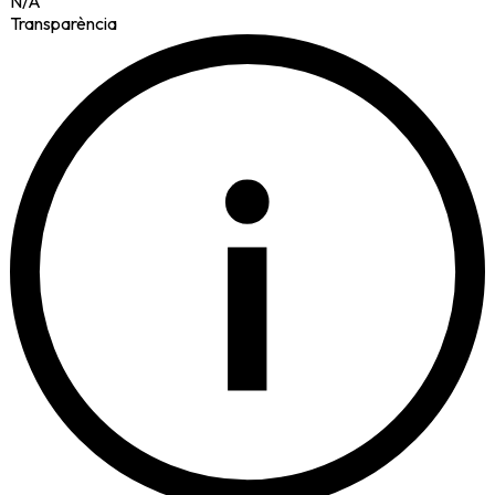
N/A
Transparència
i