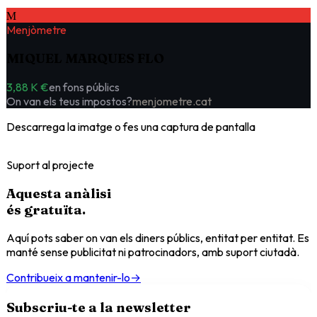
M
Menjòmetre
MIQUEL MARQUES FLO
3,88 K €
en fons públics
On van els teus impostos?
menjometre.cat
Descarrega la imatge o fes una captura de pantalla
Suport al projecte
Aquesta anàlisi
és
gratuïta
.
Aquí pots saber on van els diners públics, entitat per entitat. Es
manté sense publicitat ni patrocinadors, amb suport ciutadà.
Contribueix a mantenir-lo
→
Subscriu-te a la newsletter