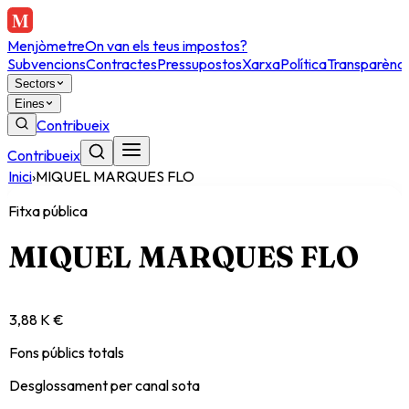
Menjòmetre
On van els teus impostos?
Subvencions
Contractes
Pressupostos
Xarxa
Política
Transparènci
Sectors
Eines
Contribueix
Contribueix
Inici
›
MIQUEL MARQUES FLO
Fitxa pública
MIQUEL MARQUES FLO
3,88 K €
Fons públics totals
Desglossament per canal sota