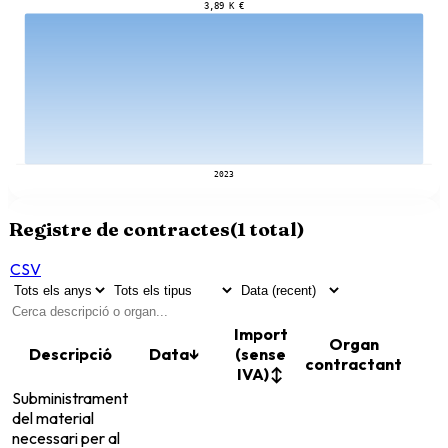
3,89 K €
2023
Registre de contractes
(
1
total)
CSV
Import
Organ
Descripció
Data
↓
(sense
contractant
IVA)
↕
Subministrament
del material
necessari per al