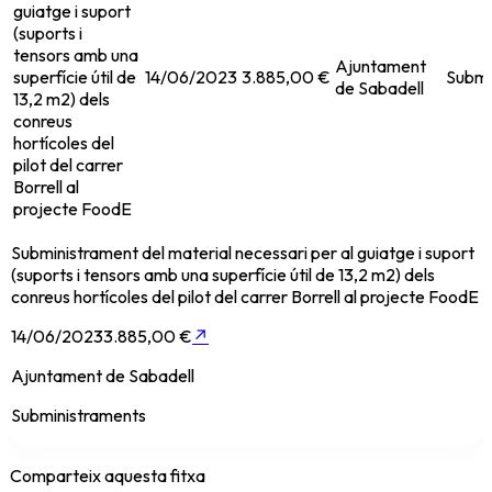
guiatge i suport
(suports i
tensors amb una
Ajuntament
superfície útil de
14/06/2023
3.885,00 €
Submi
de Sabadell
13,2 m2) dels
conreus
hortícoles del
pilot del carrer
Borrell al
projecte FoodE
Subministrament del material necessari per al guiatge i suport
(suports i tensors amb una superfície útil de 13,2 m2) dels
conreus hortícoles del pilot del carrer Borrell al projecte FoodE
14/06/2023
3.885,00 €
↗
Ajuntament de Sabadell
Subministraments
Comparteix aquesta fitxa