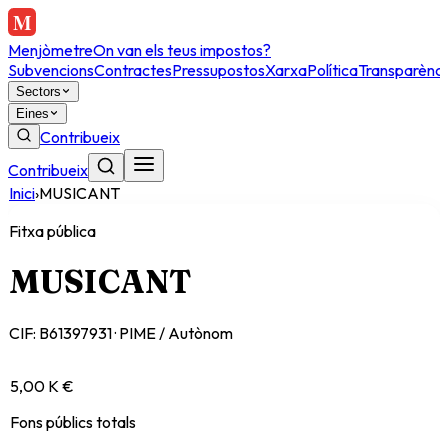
Menjòmetre
On van els teus impostos?
Subvencions
Contractes
Pressupostos
Xarxa
Política
Transparènci
Sectors
Eines
Contribueix
Contribueix
Inici
›
MUSICANT
Fitxa pública
MUSICANT
CIF:
B61397931
·
PIME / Autònom
5,00 K €
Fons públics totals