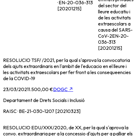
· EN-20-036-313
del sector del
[20201215]
lleure educatiu i
de les activitats
extraescolars a
causa del SARS-
CoV-2
EN-20-
036-313
[20201215]
RESOLUCIO TSF/ /2021, per la qual s'aprova la convocatoria
dels ajuts extraordinaris en l'ambit de l'educacio en el lleure i
les activitats extraescolars per fer front a les consequeencies
de la COVID-19
23/03/2021
1.500,00 €
DOGC
↗
Departament de Drets Socials i Inclusió
RAISC · BE-21-030-1207 [20210323]
RESOLUCIO EDU/XXX/2020, de XX, per la qual s'aprova la
convo. extraordinaria per a la concessio d'ajuts per a palliar els