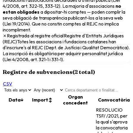
4/2008, art. 322-15, 333-12). La majoria d'associacions
no
estan obligades
a dipositar-hi comptes — poden complir la
seva obligació de transparència publicant-los a la seva web
(Llei 19/2014). Que no constin comptes al REJC no implica
incompliment.
✗
Registrada al registre oficial
Registre d'Entitats Jurídiques
(REJC)
Totes les associacions i fundacions catalanes han
d'inscriure's al REJC (Dept. de Justícia i Qualitat Democràtica).
La inscripció és obligatòria per adquirir personalitat jurídica
(Llei 4/2008, art. 321-1 i 331-1).
Registre de subvencions
(
2
total)
CSV
Organ
Data
↓
Import
↕
Convocatòria
concedent
RESOLUCIO
TSF/ /2021, per
la qual s'aprova
la convocatoria