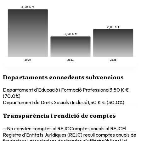
3,50 K €
2,03 K €
1,50 K €
2020
2021
2025
Departaments concedents subvencions
Departament d'Educació i Formació Professional
3,50 K €
(
70.0
%)
Departament de Drets Socials i Inclusió
1,50 K €
(
30.0
%)
Transparència i rendició de comptes
—
No consten comptes al REJC
Comptes anuals al REJC
El
Registre d'Entitats Jurídiques (REJC) recull comptes anuals de
fundacions i associacions declarades d'utilitat pública (Llei