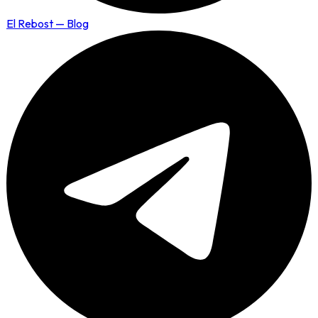
El Rebost — Blog