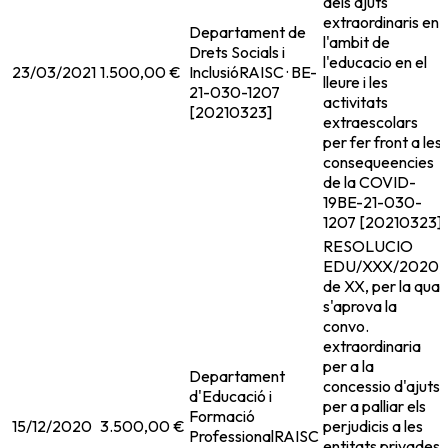
dels ajuts
extraordinaris en
Departament de
l'ambit de
Drets Socials i
l'educacio en el
23/03/2021
1.500,00 €
Inclusió
RAISC · BE-
lleure i les
21-030-1207
activitats
[20210323]
extraescolars
per fer front a les
consequeencies
de la COVID-
19
BE-21-030-
1207 [20210323]
RESOLUCIO
EDU/XXX/2020,
de XX, per la qual
s'aprova la
convo.
extraordinaria
per a la
Departament
concessio d'ajuts
d'Educació i
per a palliar els
Formació
15/12/2020
3.500,00 €
perjudicis a les
Professional
RAISC
entitats privades