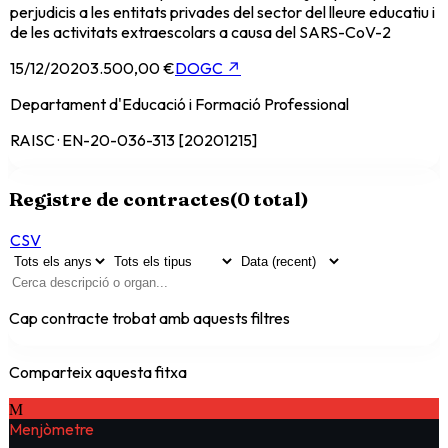
perjudicis a les entitats privades del sector del lleure educatiu i
de les activitats extraescolars a causa del SARS-CoV-2
15/12/2020
3.500,00 €
DOGC
↗
Departament d'Educació i Formació Professional
RAISC · EN-20-036-313 [20201215]
Registre de contractes
(
0
total)
CSV
Cap contracte trobat amb aquests filtres
Comparteix aquesta fitxa
M
Menjòmetre