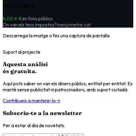
MUSICANT
5,00 K €
en fons públics
On van els teus impostos?
menjometre.cat
Descarrega la imatge o fes una captura de pantalla
Suport al projecte
Aquesta anàlisi
és
gratuïta
.
Aquí pots saber on van els diners públics, entitat per entitat. Es
manté sense publicitat ni patrocinadors, amb suport ciutadà.
Contribueix a mantenir-lo
→
Subscriu-te a la newsletter
Per a estar al dia de novetats.