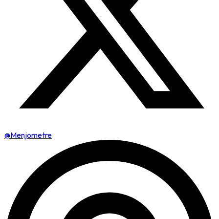
@Menjometre