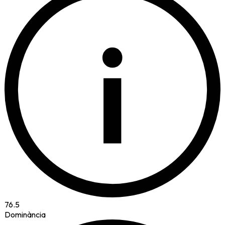
i
76.5
Dominància