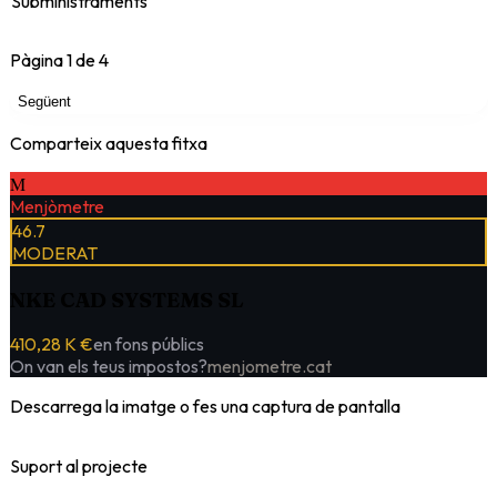
Subministraments
Pàgina
1
de
4
Següent
Comparteix aquesta fitxa
M
Menjòmetre
46.7
MODERAT
NKE CAD SYSTEMS SL
410,28 K €
en fons públics
On van els teus impostos?
menjometre.cat
Descarrega la imatge o fes una captura de pantalla
Suport al projecte