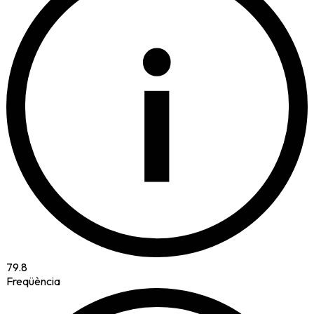
i
79.8
Freqüència