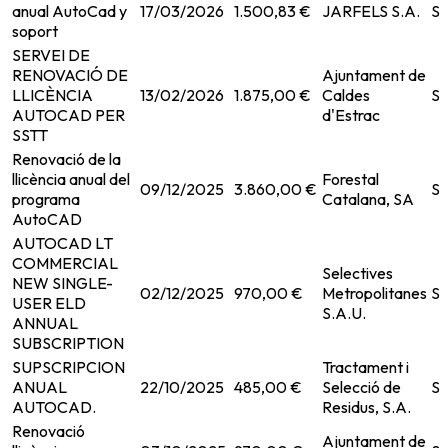
anual AutoCad y
17/03/2026
1.500,83 €
JARFELS S.A.
Se
soport
SERVEI DE
RENOVACIÓ DE
Ajuntament de
LLICÈNCIA
13/02/2026
1.875,00 €
Caldes
Se
AUTOCAD PER
d'Estrac
SSTT
Renovació de la
llicència anual del
Forestal
09/12/2025
3.860,00 €
Se
programa
Catalana, SA
AutoCAD
AUTOCAD LT
COMMERCIAL
Selectives
NEW SINGLE-
02/12/2025
970,00 €
Metropolitanes
Se
USER ELD
S.A.U.
ANNUAL
SUBSCRIPTION
SUPSCRIPCION
Tractament i
ANUAL
22/10/2025
485,00 €
Selecció de
Se
AUTOCAD.
Residus, S.A.
Renovació
Ajuntament de