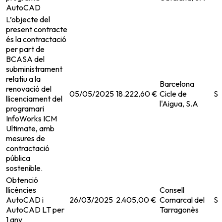
AutoCAD
L’objecte del
present contracte
és la contractació
per part de
BCASA del
subministrament
relatiu a la
Barcelona
renovació del
05/05/2025
18.222,60 €
Cicle de
Su
llicenciament del
l'Aigua, S.A
programari
InfoWorks ICM
Ultimate, amb
mesures de
contractació
pública
sostenible.
Obtenció
llicències
Consell
AutoCAD i
26/03/2025
2.405,00 €
Comarcal del
Su
AutoCAD LT per
Tarragonès
1 any