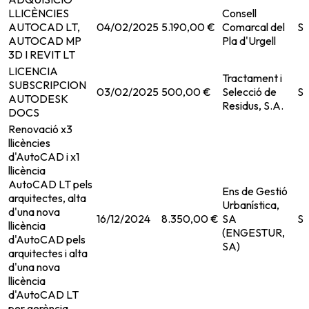
LLICÈNCIES
Consell
AUTOCAD LT,
04/02/2025
5.190,00 €
Comarcal del
Su
AUTOCAD MP
Pla d'Urgell
3D I REVIT LT
LICENCIA
Tractament i
SUBSCRIPCION
03/02/2025
500,00 €
Selecció de
Se
AUTODESK
Residus, S.A.
DOCS
Renovació x3
llicències
d'AutoCAD i x1
llicència
AutoCAD LT pels
Ens de Gestió
arquitectes, alta
Urbanística,
d'una nova
16/12/2024
8.350,00 €
SA
Su
llicència
(ENGESTUR,
d'AutoCAD pels
SA)
arquitectes i alta
d'una nova
llicència
d'AutoCAD LT
per gerència