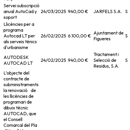
Servei subscripció
anual AutoCad y
24/03/2025
940,00 €
JARFELS S.A.
Se
soport
Llicències per a
programa
Ajuntament de
Autocad LT per
26/02/2025
6.100,00 €
Su
Figueres
als serveis tènics
d'urbanisme
Tractament i
AUTODESK
24/02/2025
940,00 €
Selecció de
Se
AUTOCAD LT
Residus, S.A.
L’objecte del
contracte de
subministraments
la renovació de
les llicències de
programari de
dibuix tècnic
AUTOCAD, que
el Consell
Comarcal del Pla