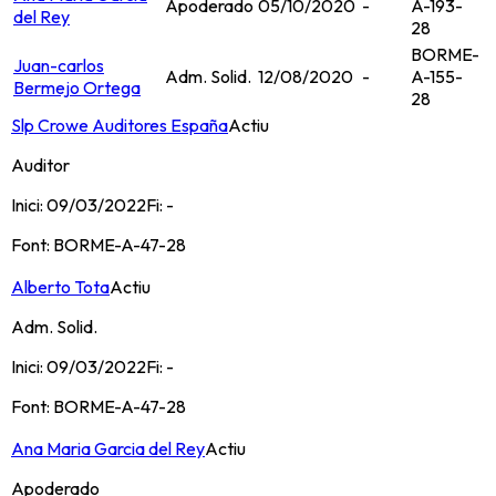
Apoderado
05/10/2020
-
A-193-
del Rey
28
BORME-
Juan-carlos
Adm. Solid.
12/08/2020
-
A-155-
Bermejo Ortega
28
Slp Crowe Auditores España
Actiu
Auditor
Inici:
09/03/2022
Fi:
-
Font:
BORME-A-47-28
Alberto Tota
Actiu
Adm. Solid.
Inici:
09/03/2022
Fi:
-
Font:
BORME-A-47-28
Ana Maria Garcia del Rey
Actiu
Apoderado