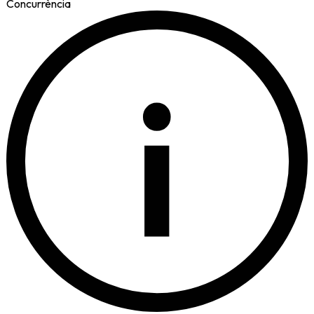
Concurrència
i