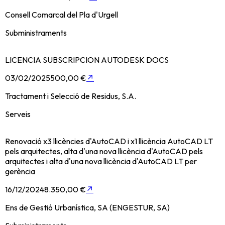
Consell Comarcal del Pla d'Urgell
Subministraments
LICENCIA SUBSCRIPCION AUTODESK DOCS
03/02/2025
500,00 €
↗
Tractament i Selecció de Residus, S.A.
Serveis
Renovació x3 llicències d'AutoCAD i x1 llicència AutoCAD LT
pels arquitectes, alta d'una nova llicència d'AutoCAD pels
arquitectes i alta d'una nova llicència d'AutoCAD LT per
gerència
16/12/2024
8.350,00 €
↗
Ens de Gestió Urbanística, SA (ENGESTUR, SA)