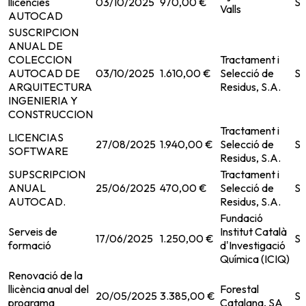
llicències
03/10/2025
970,00 €
Su
Valls
AUTOCAD
SUSCRIPCION
ANUAL DE
COLECCION
Tractament i
AUTOCAD DE
03/10/2025
1.610,00 €
Selecció de
Su
ARQUITECTURA
Residus, S.A.
INGENIERIA Y
CONSTRUCCION
Tractament i
LICENCIAS
27/08/2025
1.940,00 €
Selecció de
Se
SOFTWARE
Residus, S.A.
SUPSCRIPCION
Tractament i
ANUAL
25/06/2025
470,00 €
Selecció de
Se
AUTOCAD.
Residus, S.A.
Fundació
Serveis de
Institut Català
17/06/2025
1.250,00 €
Se
formació
d'Investigació
Química (ICIQ)
Renovació de la
llicència anual del
Forestal
20/05/2025
3.385,00 €
Se
programa
Catalana, SA