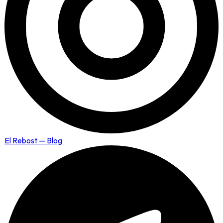
El Rebost — Blog