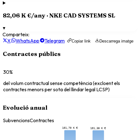
82,06 K €
/any ·
NKE CAD SYSTEMS SL
▾
Comparteix:
X
WhatsApp
Telegram
Copiar link
Descarrega imatge
Contractes públics
30%
del volum contractual sense competència (excloent els
contractes menors per sota del llindar legal LCSP)
Evolució anual
Subvencions
Contractes
101,70 K €
101,38 K €