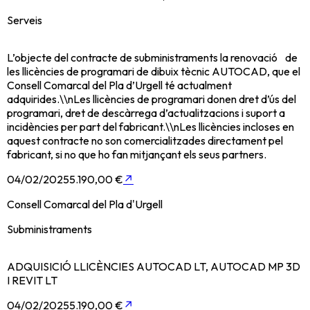
Serveis
L’objecte del contracte de subministraments la renovació de
les llicències de programari de dibuix tècnic AUTOCAD, que el
Consell Comarcal del Pla d’Urgell té actualment
adquirides.\\nLes llicències de programari donen dret d’ús del
programari, dret de descàrrega d’actualitzacions i suport a
incidències per part del fabricant.\\nLes llicències incloses en
aquest contracte no son comercialitzades directament pel
fabricant, si no que ho fan mitjançant els seus partners.
04/02/2025
5.190,00 €
↗
Consell Comarcal del Pla d'Urgell
Subministraments
ADQUISICIÓ LLICÈNCIES AUTOCAD LT, AUTOCAD MP 3D
I REVIT LT
04/02/2025
5.190,00 €
↗