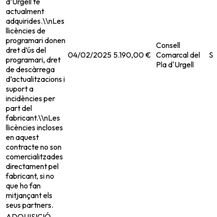
d’Urgell té
actualment
adquirides.\\nLes
llicències de
programari donen
Consell
dret d’ús del
04/02/2025
5.190,00 €
Comarcal del
Su
programari, dret
Pla d'Urgell
de descàrrega
d’actualitzacions i
suport a
incidències per
part del
fabricant.\\nLes
llicències incloses
en aquest
contracte no son
comercialitzades
directament pel
fabricant, si no
que ho fan
mitjançant els
seus partners.
ADQUISICIÓ