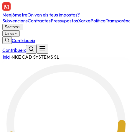
Menjòmetre
On van els teus impostos?
Subvencions
Contractes
Pressupostos
Xarxa
Política
Transparènci
Sectors
Eines
Contribueix
Contribueix
Inici
›
NKE CAD SYSTEMS SL