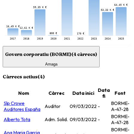
64,45 K €
59,35 K €
53,33 K €
16,49 K €
12,61 K €
800 €
170 €
2017
2018
2019
2020
2021
2022
2023
2024
2025
Govern corporatiu (BORME)
(
4
càrrecs)
Amaga
Càrrecs actius
(
4
)
Data
Nom
Càrrec
Data inici
Font
fi
Slp Crowe
BORME-
Auditor
09/03/2022
-
Auditores España
A-47-28
BORME-
Alberto Tota
Adm. Solid.
09/03/2022
-
A-47-28
BORME-
Ana Maria Garcia