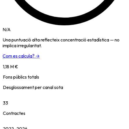
N/A
Una puntuació alta reflecteix concentració estadística — no
implica irregularitat.
Com es calcula? →
1,18 M €
Fons públics totals
Desglossament per canal sota
33
Contractes
2022–2026