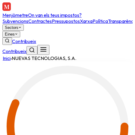
Menjòmetre
On van els teus impostos?
Subvencions
Contractes
Pressupostos
Xarxa
Política
Transparènci
Sectors
Eines
Contribueix
Contribueix
Inici
›
NUEVAS TECNOLOGIAS, S.A.