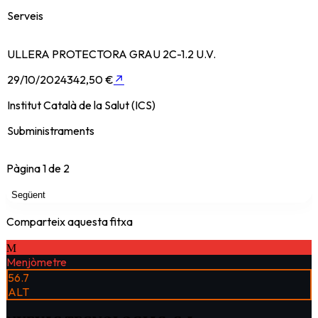
Serveis
ULLERA PROTECTORA GRAU 2C-1.2 U.V.
29/10/2024
342,50 €
↗
Institut Català de la Salut (ICS)
Subministraments
Pàgina
1
de
2
Següent
Comparteix aquesta fitxa
M
Menjòmetre
56.7
ALT