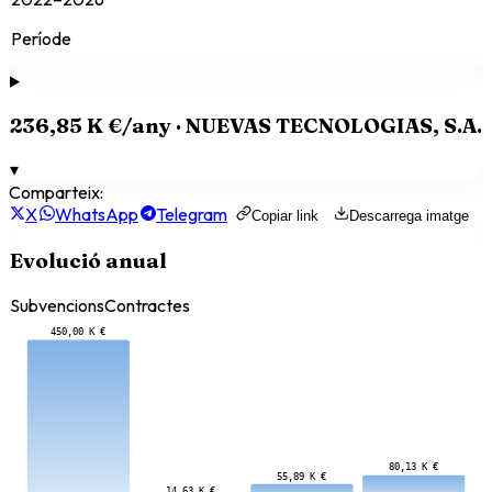
Període
236,85 K €
/any ·
NUEVAS TECNOLOGIAS, S.A.
▾
Comparteix:
X
WhatsApp
Telegram
Copiar link
Descarrega imatge
Evolució anual
Subvencions
Contractes
450,00 K €
80,13 K €
55,89 K €
14,63 K €