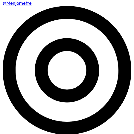
@Menjometre