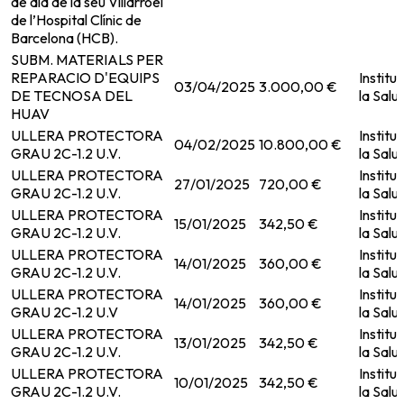
de dia de la seu Villarroel
de l’Hospital Clínic de
Barcelona (HCB).
SUBM. MATERIALS PER
REPARACIO D'EQUIPS
Institu
03/04/2025
3.000,00 €
DE TECNOSA DEL
la Salut
HUAV
ULLERA PROTECTORA
Institu
04/02/2025
10.800,00 €
GRAU 2C-1.2 U.V.
la Salut
ULLERA PROTECTORA
Institu
27/01/2025
720,00 €
GRAU 2C-1.2 U.V.
la Salut
ULLERA PROTECTORA
Institu
15/01/2025
342,50 €
GRAU 2C-1.2 U.V.
la Salut
ULLERA PROTECTORA
Institu
14/01/2025
360,00 €
GRAU 2C-1.2 U.V.
la Salut
ULLERA PROTECTORA
Institu
14/01/2025
360,00 €
GRAU 2C-1.2 U.V
la Salut
ULLERA PROTECTORA
Institu
13/01/2025
342,50 €
GRAU 2C-1.2 U.V.
la Salut
ULLERA PROTECTORA
Institu
10/01/2025
342,50 €
GRAU 2C-1.2 U.V.
la Salut