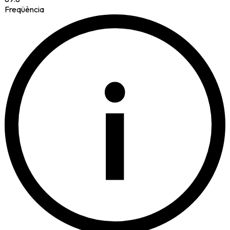
Freqüència
i