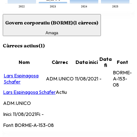
2022
2023
2024
2025
Govern corporatiu (BORME)
(
1
càrrecs)
Amaga
Càrrecs actius
(
1
)
Data
Nom
Càrrec
Data inici
Font
fi
BORME-
Lars Espinagosa
ADM.UNICO
11/08/2021
-
A-153-
Schafer
08
Lars Espinagosa Schafer
Actiu
ADM.UNICO
Inici:
11/08/2021
Fi:
-
Font:
BORME-A-153-08