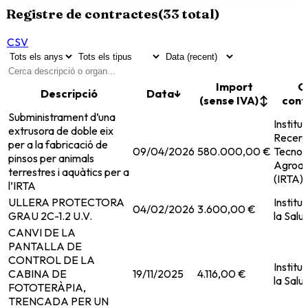
Registre de contractes
(
33
total)
CSV
Import
O
Descripció
Data
↓
(sense IVA)
↕
cont
Subministrament d’una
Institu
extrusora de doble eix
Recerca
per a la fabricació de
09/04/2026
580.000,00 €
Tecnol
pinsos per animals
Agroal
terrestres i aquàtics per a
(IRTA)
l’IRTA
ULLERA PROTECTORA
Institu
04/02/2026
3.600,00 €
GRAU 2C-1.2 U.V.
la Salut
CANVI DE LA
PANTALLA DE
CONTROL DE LA
Institu
CABINA DE
19/11/2025
4.116,00 €
la Salut
FOTOTERÀPIA,
TRENCADA PER UN