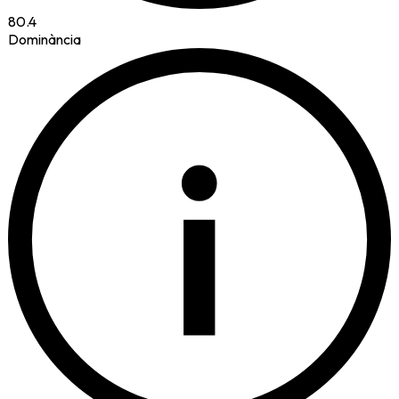
80.4
Dominància
i