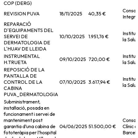
COP (DERG)
Consorc
REVISION PUVA
18/11/2025
40,35 €
Integra
REPARACIÓ
D'EQUIPAMENTS DEL
Institu
SERVEI DE
10/10/2025
1.951,76 €
la Salut
DERMATOLOGIA DE
L'HUAV DE LLEIDA
INSTRUMENTAL
Institu
09/10/2025
720,00 €
H.TRUETA
la Salut
REPOSICIÓ DE LA
PANTALLA DE
Institu
CONTROL DE LA
07/10/2025
3.617,94 €
la Salut
CABINA
PUVA_DERMATOLOGIA
Subministrament,
instal·lació, posada en
funcionament i servei de
manteniment post
Consorc
garantia d’una cabina de
04/06/2025
51.500,00 €
Clínic 
fototeràpia per l’hospital
Barcel