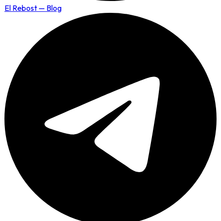
El Rebost — Blog