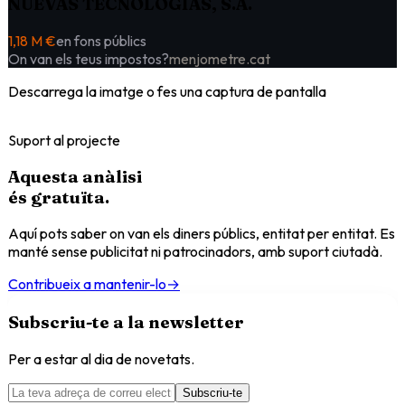
NUEVAS TECNOLOGIAS, S.A.
1,18 M €
en fons públics
On van els teus impostos?
menjometre.cat
Descarrega la imatge o fes una captura de pantalla
Suport al projecte
Aquesta anàlisi
és
gratuïta
.
Aquí pots saber on van els diners públics, entitat per entitat. Es
manté sense publicitat ni patrocinadors, amb suport ciutadà.
Contribueix a mantenir-lo
→
Subscriu-te a la newsletter
Per a estar al dia de novetats.
Subscriu-te