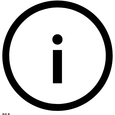
i
89.8