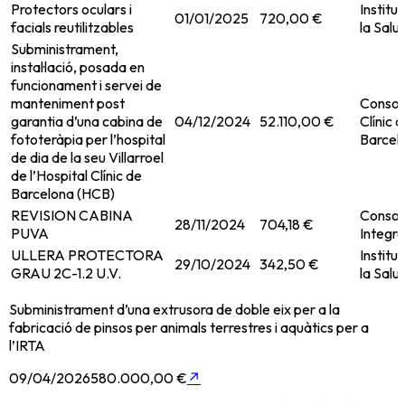
Protectors oculars i
Institu
01/01/2025
720,00 €
facials reutilitzables
la Salut
Subministrament,
instal·lació, posada en
funcionament i servei de
manteniment post
Consorc
garantia d’una cabina de
04/12/2024
52.110,00 €
Clínic 
fototeràpia per l’hospital
Barcel
de dia de la seu Villarroel
de l’Hospital Clínic de
Barcelona (HCB)
REVISION CABINA
Consorc
28/11/2024
704,18 €
PUVA
Integra
ULLERA PROTECTORA
Institu
29/10/2024
342,50 €
GRAU 2C-1.2 U.V.
la Salut
Subministrament d’una extrusora de doble eix per a la
fabricació de pinsos per animals terrestres i aquàtics per a
l’IRTA
09/04/2026
580.000,00 €
↗