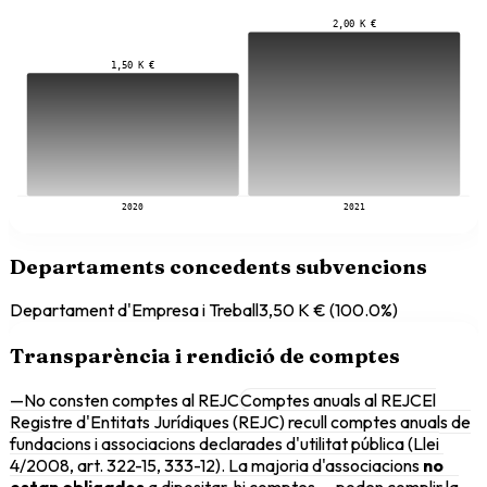
2,00 K €
1,50 K €
2020
2021
Departaments concedents subvencions
Departament d'Empresa i Treball
3,50 K €
(
100.0
%)
Transparència i rendició de comptes
—
No consten comptes al REJC
Comptes anuals al REJC
El
Registre d'Entitats Jurídiques (REJC) recull comptes anuals de
fundacions i associacions declarades d'utilitat pública (Llei
4/2008, art. 322-15, 333-12). La majoria d'associacions
no
estan obligades
a dipositar-hi comptes — poden complir la