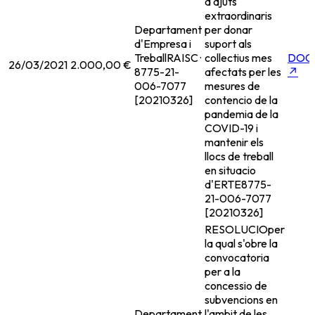
d'ajuts
extraordinaris
Departament
per donar
d'Empresa i
suport als
Treball
RAISC ·
collectius mes
DOG
26/03/2021
2.000,00 €
8775-21-
afectats per les
↗
006-7077
mesures de
[20210326]
contencio de la
pandemia de la
COVID-19 i
mantenir els
llocs de treball
en situacio
d'ERTE
8775-
21-006-7077
[20210326]
RESOLUCIOper
la qual s'obre la
convocatoria
per a la
concessio de
subvencions en
Departament
l'ambit de les