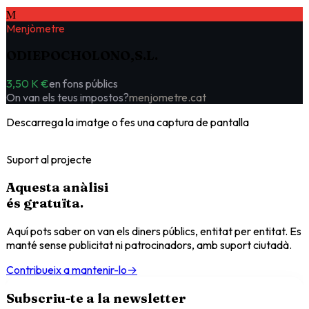
M
Menjòmetre
ODIEPOCHOLONO,S.L.
3,50 K €
en fons públics
On van els teus impostos?
menjometre.cat
Descarrega la imatge o fes una captura de pantalla
Suport al projecte
Aquesta anàlisi
és
gratuïta
.
Aquí pots saber on van els diners públics, entitat per entitat. Es
manté sense publicitat ni patrocinadors, amb suport ciutadà.
Contribueix a mantenir-lo
→
Subscriu-te a la newsletter