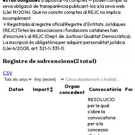
seva obligació de transparència publicant-los a la seva web
(Llei 19/2014). Que no constin comptes al REJC no implica
incompliment.
✗
Registrada al registre oficial
Registre d'Entitats Jurídiques
(REJC)
Totes les associacions i fundacions catalanes han
d'inscriure's al REJC (Dept. de Justícia i Qualitat Democràtica).
La inscripció és obligatòria per adquirir personalitat jurídica
(Llei 4/2008, art. 321-1 i 331-1).
Registre de subvencions
(
2
total)
CSV
Organ
Data
↓
Import
↕
Convocatòria
Fon
concedent
RESOLUCIO
per la qual
s'obre la
convocatoria
per a la
concessio