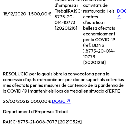
d'Empresa i
activitats de
Treball
RAISC ·
restauracio, i els
DOG
18/12/2020
1.500,00 €
8775-20-
centres
↗
014-10773
d'estetica i
[20201218]
bellesa afectats
economicament
per la COVID-19
(ref. BDNS
).
8775-20-014-
10773
[20201218]
RESOLUCIO per la qual s'obre la convocatoria per a la
concessio d'ajuts extraordinaris per donar suport als collectius
mes afectats per les mesures de contencio de la pandemia de
la COVID-19 i mantenir els llocs de treball en situacio d'ERTE
26/03/2021
2.000,00 €
DOGC
↗
Departament d'Empresa i Treball
RAISC · 8775-21-006-7077 [20210326]