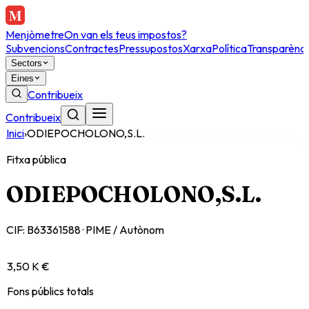
Menjòmetre
On van els teus impostos?
Subvencions
Contractes
Pressupostos
Xarxa
Política
Transparènci
Sectors
Eines
Contribueix
Contribueix
Inici
›
ODIEPOCHOLONO,S.L.
Fitxa pública
ODIEPOCHOLONO,S.L.
CIF:
B63361588
·
PIME / Autònom
3,50 K €
Fons públics totals