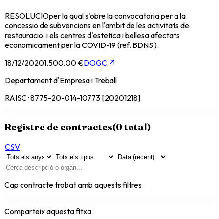
RESOLUCIOper la qual s'obre la convocatoria per a la
concessio de subvencions en l'ambit de les activitats de
restauracio, i els centres d'estetica i bellesa afectats
economicament per la COVID-19 (ref. BDNS ).
18/12/2020
1.500,00 €
DOGC
↗
Departament d'Empresa i Treball
RAISC · 8775-20-014-10773 [20201218]
Registre de contractes
(
0
total)
CSV
Cap contracte trobat amb aquests filtres
Comparteix aquesta fitxa