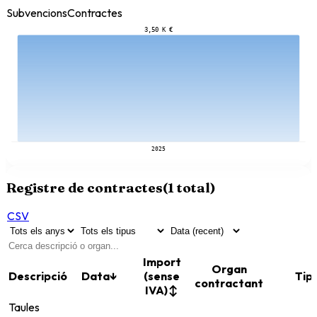
Subvencions
Contractes
3,50 K €
2025
Registre de contractes
(
1
total)
CSV
Import
Organ
Descripció
Data
↓
(sense
Tip
contractant
IVA)
↕
Taules