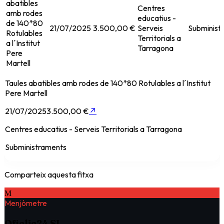
abatibles
Centres
amb rodes
educatius -
de 140*80
21/07/2025
3.500,00 €
Serveis
Subminist
Rotulables
Territorials a
a l´Institut
Tarragona
Pere
Martell
Taules abatibles amb rodes de 140*80 Rotulables a l´Institut
Pere Martell
21/07/2025
3.500,00 €
↗
Centres educatius - Serveis Territorials a Tarragona
Subministraments
Comparteix aquesta fitxa
M
Menjòmetre
Oficlic24 SL