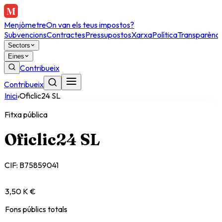
Menjòmetre
On van els teus impostos?
Subvencions
Contractes
Pressupostos
Xarxa
Política
Transparènci
Sectors
Eines
Contribueix
Contribueix
Inici
›
Oficlic24 SL
Fitxa pública
Oficlic24 SL
CIF:
B75859041
3,50 K €
Fons públics totals