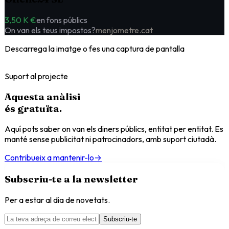
3,50 K €
en fons públics
On van els teus impostos?
menjometre.cat
Descarrega la imatge o fes una captura de pantalla
Suport al projecte
Aquesta anàlisi
és
gratuïta
.
Aquí pots saber on van els diners públics, entitat per entitat. Es
manté sense publicitat ni patrocinadors, amb suport ciutadà.
Contribueix a mantenir-lo
→
Subscriu-te a la newsletter
Per a estar al dia de novetats.
Subscriu-te