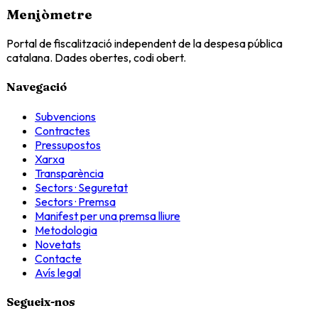
Menjòmetre
Portal de fiscalització independent de la despesa pública
catalana. Dades obertes, codi obert.
Navegació
Subvencions
Contractes
Pressupostos
Xarxa
Transparència
Sectors · Seguretat
Sectors · Premsa
Manifest per una premsa lliure
Metodologia
Novetats
Contacte
Avís legal
Segueix-nos