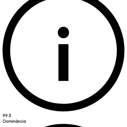
i
99.3
Dominància