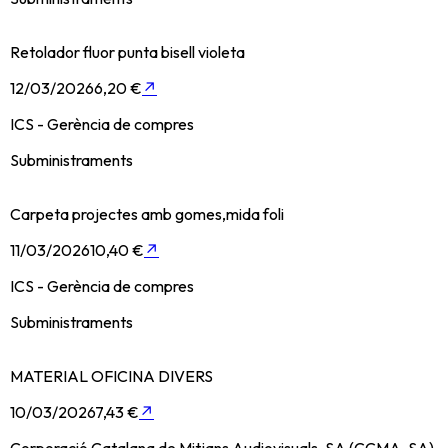
Retolador fluor punta bisell violeta
12/03/2026
6,20 €
↗
ICS - Gerència de compres
Subministraments
Carpeta projectes amb gomes,mida foli
11/03/2026
10,40 €
↗
ICS - Gerència de compres
Subministraments
MATERIAL OFICINA DIVERS
10/03/2026
7,43 €
↗
Corporació Catalana de Mitjans Audiovisuals, SA (CCMA, SA)