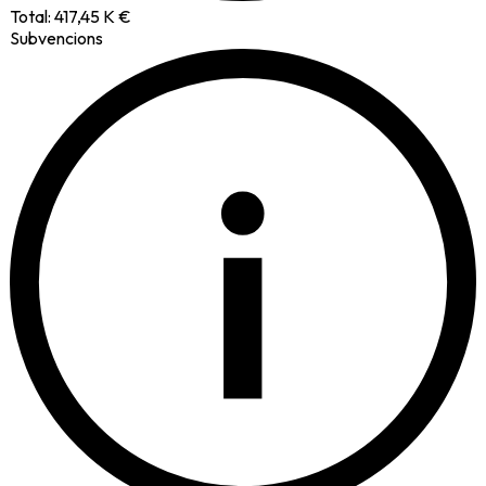
Total:
417,45 K €
Subvencions
i