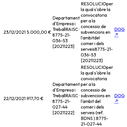
RESOLUCIOper
la qual s'obre la
convocatoria
Departament
per a la
d'Empresa i
concessio de
Treball
RAISC ·
DOG
23/12/2021
5.000,00 €
subvencions en
8775-21-
↗
l'ambitdel
036-53
comer i dels
[20211223]
serveis
8775-21-
036-53
[20211223]
RESOLUCIOper
la qual s'obre la
convocatoria
Departament
per a la
d'Empresa i
concessio de
Treball
RAISC ·
subvencions en
DOG
22/12/2021
917,70 €
8775-21-
l'ambit del
↗
027-44
comer i dels
[20211222]
serveis (ref.
BDNS ).
8775-
21-027-44