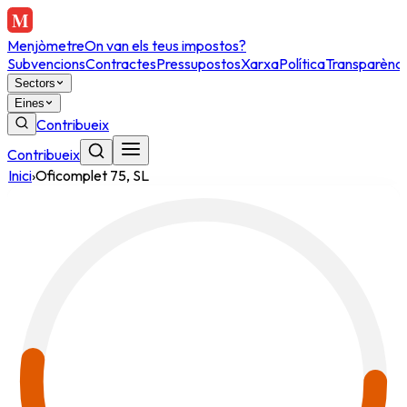
Menjòmetre
On van els teus impostos?
Subvencions
Contractes
Pressupostos
Xarxa
Política
Transparènci
Sectors
Eines
Contribueix
Contribueix
Inici
›
Oficomplet 75, SL