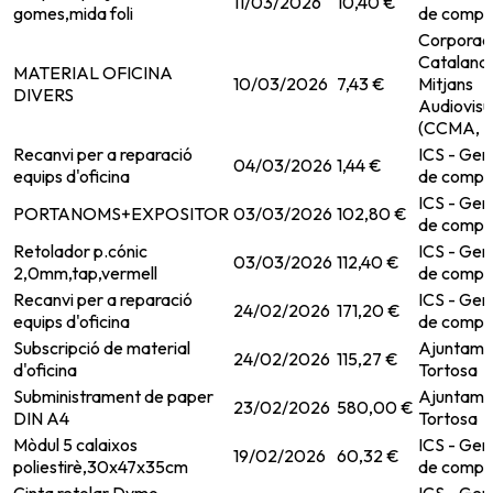
11/03/2026
10,40 €
gomes,mida foli
de compr
Corporac
Catalana
MATERIAL OFICINA
10/03/2026
7,43 €
Mitjans
DIVERS
Audiovisu
(CCMA, S
Recanvi per a reparació
ICS - Ger
04/03/2026
1,44 €
equips d'oficina
de compr
ICS - Ger
PORTANOMS+EXPOSITOR
03/03/2026
102,80 €
de compr
Retolador p.cónic
ICS - Ger
03/03/2026
112,40 €
2,0mm,tap,vermell
de compr
Recanvi per a reparació
ICS - Ger
24/02/2026
171,20 €
equips d'oficina
de compr
Subscripció de material
Ajuntame
24/02/2026
115,27 €
d'oficina
Tortosa
Subministrament de paper
Ajuntame
23/02/2026
580,00 €
DIN A4
Tortosa
Mòdul 5 calaixos
ICS - Ger
19/02/2026
60,32 €
poliestirè,30x47x35cm
de compr
Cinta retolar Dymo
ICS - Ger