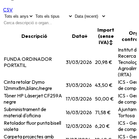
CSV
Import
Org
Descripció
Data
↓
(sense
contra
IVA)
↕
Institut d
Recerca i
FUNDA ORDINADOR
31/03/2026
20,98 €
Tecnologi
PORTATIL
Agroalime
(IRTA)
Cinta retolar Dymo
ICS - Ger
31/03/2026
43,50 €
12mmx8m,blanc/negre
de compr
Tòner HP Làserjet CF259A
ICS - Ger
17/03/2026
50,00 €
negre
de compr
Subministrament de
Ajuntame
16/03/2026
71,58 €
material d'oficina
Tortosa
Retolador fluor punta bisell
ICS - Ger
12/03/2026
6,20 €
violeta
de compr
Carpeta projectes amb
ICS - Ger