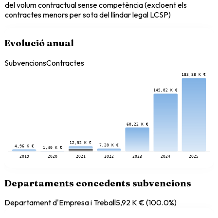
del volum contractual sense competència (excloent els
contractes menors per sota del llindar legal LCSP)
Evolució anual
Subvencions
Contractes
183,88 K €
145,02 K €
60,22 K €
12,92 K €
7,20 K €
4,96 K €
1,40 K €
2019
2020
2021
2022
2023
2024
2025
Departaments concedents subvencions
Departament d'Empresa i Treball
5,92 K €
(
100.0
%)