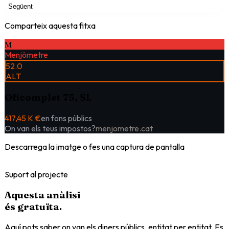
Següent
Comparteix aquesta fitxa
M
Menjòmetre
52.0
ALT
Oficomplet 75, SL
417,45 K €
en fons públics
On van els teus impostos?
menjometre.cat
Descarrega la imatge o fes una captura de pantalla
Suport al projecte
Aquesta anàlisi
és
gratuïta
.
Aquí pots saber on van els diners públics, entitat per entitat. Es