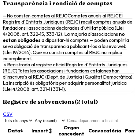
Transparència i rendició de comptes
—
No consten comptes al REJC
Comptes anuals al REJC
El
Registre d'Entitats Jurídiques (REJC) recull comptes anuals de
fundacions i associacions declarades d'utilitat pública (Llei
4/2008, art. 322-15, 333-12). La majoria d'associacions
no
estan obligades
a dipositar-hi comptes — poden complir la
seva obligació de transparència publicant-los a la seva web
(Llei 19/2014). Que no constin comptes al REJC no implica
incompliment.
✗
Registrada al registre oficial
Registre d'Entitats Jurídiques
(REJC)
Totes les associacions i fundacions catalanes han
d'inscriure's al REJC (Dept. de Justícia i Qualitat Democràtica).
La inscripció és obligatòria per adquirir personalitat jurídica
(Llei 4/2008, art. 321-1 i 331-1).
Registre de subvencions
(
2
total)
CSV
Organ
Data
↓
Import
↕
Convocatòria
Font
concedent