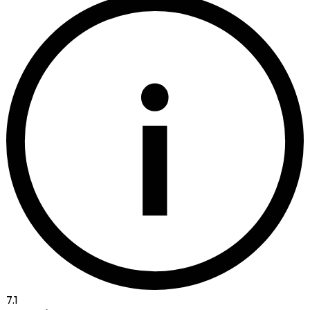
i
7.1