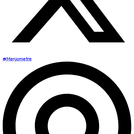
@Menjometre