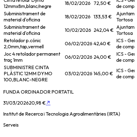
18/02/2026
72,50 €
12mmx8m,blanc/negre
de compr
Subministrament de
Ajuntame
18/02/2026
133,53 €
material d'oficina
Tortosa
Subministrament de
Ajuntame
10/02/2026
242,04 €
material d'oficina
Tortosa
Retolador p.cónic
ICS - Ger
06/02/2026
42,40 €
2,0mm,tap,vermell
de compr
Joc 4 retolador permanent
ICS - Ger
06/02/2026
24,00 €
traç 1mm
de compr
SUBMINISTRE CINTA
ICS - Ger
PLÀSTIC 12MM DYMO
03/02/2026
145,00 €
de compr
100,BLANC-NEGRE
FUNDA ORDINADOR PORTATIL
31/03/2026
20,98 €
↗
Institut de Recerca i Tecnologia Agroalimentàries (IRTA)
Serveis