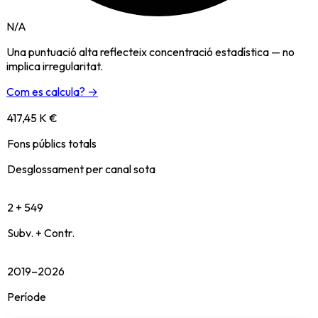
N/A
Una puntuació alta reflecteix concentració estadística — no
implica irregularitat.
Com es calcula? →
417,45 K €
Fons públics totals
Desglossament per canal sota
2 + 549
Subv. + Contr.
2019–2026
Període