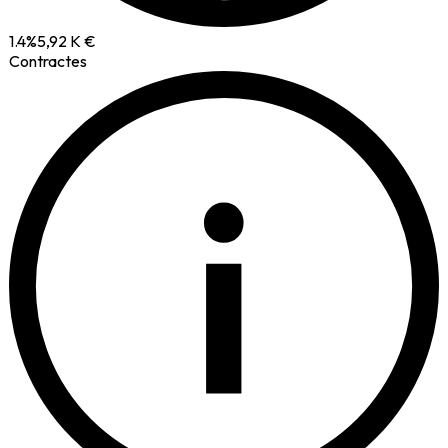
1.4
%
5,92 K €
Contractes
i