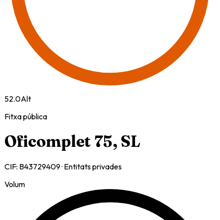
52.0
Alt
Fitxa pública
Oficomplet 75, SL
CIF:
B43729409
·
Entitats privades
Volum