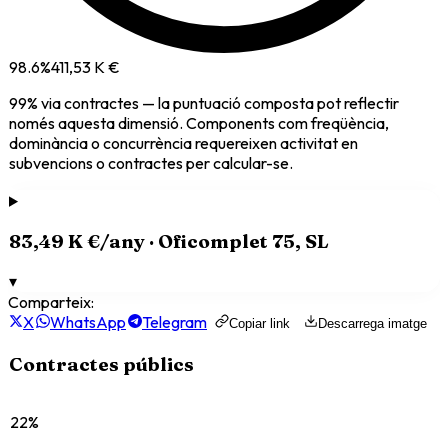
98.6
%
411,53 K €
99
% via
contractes
— la puntuació composta pot reflectir
només aquesta dimensió. Components com freqüència,
dominància o concurrència requereixen activitat en
subvencions o contractes per calcular-se.
83,49 K €
/any ·
Oficomplet 75, SL
▾
Comparteix:
X
WhatsApp
Telegram
Copiar link
Descarrega imatge
Contractes públics
22%