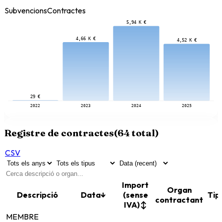
Subvencions
Contractes
5,94 K €
4,66 K €
4,52 K €
29 €
2022
2023
2024
2025
Registre de contractes
(
64
total)
CSV
Import
Organ
Descripció
Data
↓
(sense
Tip
contractant
IVA)
↕
MEMBRE