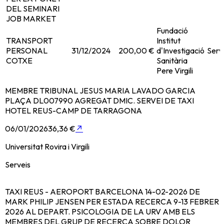
DEL SEMINARI
JOB MARKET
Fundació
TRANSPORT
Institut
PERSONAL
31/12/2024
200,00 €
d'Investigació
Serv
COTXE
Sanitària
Pere Virgili
MEMBRE TRIBUNAL JESUS MARIA LAVADO GARCIA
PLAÇA DL007990 AGREGAT DMIC. SERVEI DE TAXI
HOTEL REUS-CAMP DE TARRAGONA
06/01/2026
36,36 €
↗
Universitat Rovira i Virgili
Serveis
TAXI REUS - AEROPORT BARCELONA 14-02-2026 DE
MARK PHILIP JENSEN PER ESTADA RECERCA 9-13 FEBRER
2026 AL DEPART. PSICOLOGIA DE LA URV AMB ELS
MEMBRES DEL GRUP DE RECERCA SOBRE DOLOR