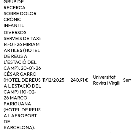
GRUP DE
RECERCA
SOBRE DOLOR
CRÒNIC
INFANTIL
DIVERSOS
SERVEIS DE TAXI:
14-01-26 MIRIAM
ARTILES (HOTEL
DE REUS A
L'ESTACIÓ DEL
CAMP), 20-01-26
CÉSAR GARRO
Universitat
(HOTEL DE REUS
11/12/2025
240,91 €
Serv
Rovira i Virgili
A L'ESTACIÓ DEL
CAMP) I 10-02-
26 MARCO
PARIGUANA
(HOTEL DE REUS
A L'AEROPORT
DE
BARCELONA).