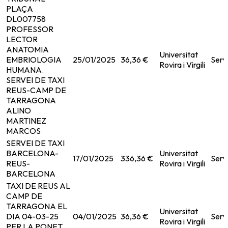
PLAÇA
DL007758
PROFESSOR
LECTOR
ANATOMIA
Universitat
EMBRIOLOGIA
25/01/2025
36,36 €
Serv
Rovira i Virgili
HUMANA.
SERVEI DE TAXI
REUS-CAMP DE
TARRAGONA
ALINO
MARTINEZ
MARCOS
SERVEI DE TAXI
BARCELONA-
Universitat
17/01/2025
336,36 €
Serv
REUS-
Rovira i Virgili
BARCELONA
TAXI DE REUS AL
CAMP DE
TARRAGONA EL
Universitat
DIA 04-03-25
04/01/2025
36,36 €
Serv
Rovira i Virgili
PER LA PONET