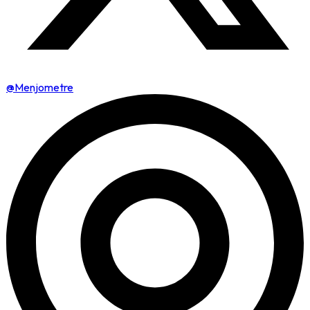
@Menjometre