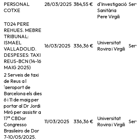
PERSONAL
28/03/2025
384,55 €
d'Investigació
Serv
COTXE
Sanitària
Pere Virgili
T024 PERE
REHUES. MEBRE
TRIBUNAL:
ISMAEL
Universitat
16/03/2025
336,36 €
Serv
VALLADOLID.
Rovira i Virgili
DESPESES: TAXI
REUS-BCN (14-16
MAIG 2025)
2 Serveis de taxi
de Reus a l
'aeroport de
Barcelona els dies
6 i 11 de maig per
portar al Dr Jordi
Miró per assistir a
17° CBDor
Universitat
11/03/2025
336,36 €
Serv
Congresso
Rovira i Virgili
Brasileiro de Dor
7-10/05/2025.