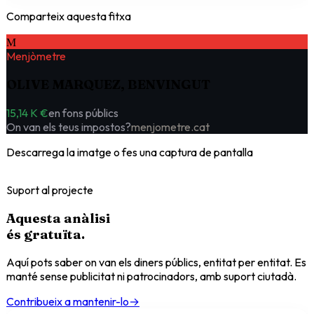
Comparteix aquesta fitxa
M
Menjòmetre
OLIVE MARQUEZ, BENVINGUT
15,14 K €
en fons públics
On van els teus impostos?
menjometre.cat
Descarrega la imatge o fes una captura de pantalla
Suport al projecte
Aquesta anàlisi
és
gratuïta
.
Aquí pots saber on van els diners públics, entitat per entitat. Es
manté sense publicitat ni patrocinadors, amb suport ciutadà.
Contribueix a mantenir-lo
→