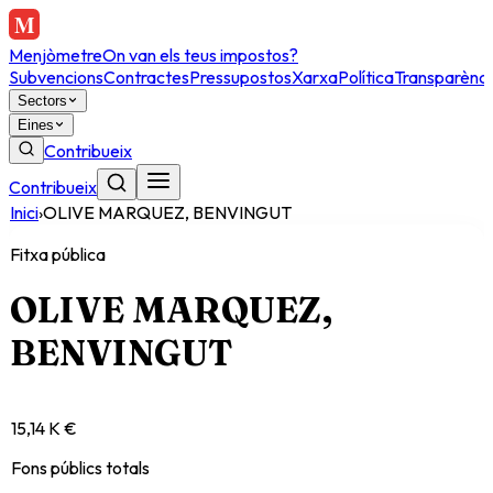
Menjòmetre
On van els teus impostos?
Subvencions
Contractes
Pressupostos
Xarxa
Política
Transparènci
Sectors
Eines
Contribueix
Contribueix
Inici
›
OLIVE MARQUEZ, BENVINGUT
Fitxa pública
OLIVE MARQUEZ,
BENVINGUT
15,14 K €
Fons públics totals