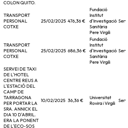
COLON QUITO.
Fundació
TRANSPORT
Institut
PERSONAL
25/02/2025
476,36 €
d'Investigació
Serv
COTXE
Sanitària
Pere Virgili
Fundació
TRANSPORT
Institut
PERSONAL
25/02/2025
686,36 €
d'Investigació
Serv
COTXE
Sanitària
Pere Virgili
SERVEI DE TAXI
DE L'HOTEL
CENTRE REUS A
L'ESTACIÓ DEL
CAMP DE
TARRAGONA
Universitat
10/02/2025
36,36 €
Serv
PER PORTAR LA
Rovira i Virgili
SRA. ANNICK EL
DIA 10 D'ABRIL.
ERA LA PONENT
DE L'ECO-SOS