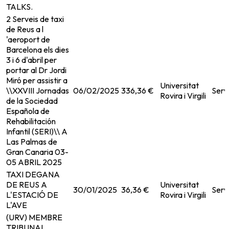
TALKS.
2 Serveis de taxi
de Reus a l
'aeroport de
Barcelona els dies
3 i 6 d'abril per
portar al Dr Jordi
Miró per assistir a
Universitat
\\XXVIII Jornadas
06/02/2025
336,36 €
Serv
Rovira i Virgili
de la Sociedad
Española de
Rehabilitación
Infantil (SERI)\\ A
Las Palmas de
Gran Canaria 03-
05 ABRIL 2025
TAXI DEGANA
DE REUS A
Universitat
30/01/2025
36,36 €
Serv
L'ESTACIÓ DE
Rovira i Virgili
L'AVE
(URV) MEMBRE
TRIBUNAL