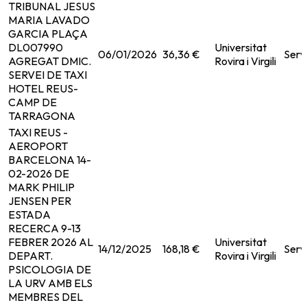
TRIBUNAL JESUS
MARIA LAVADO
GARCIA PLAÇA
DL007990
Universitat
06/01/2026
36,36 €
Serv
AGREGAT DMIC.
Rovira i Virgili
SERVEI DE TAXI
HOTEL REUS-
CAMP DE
TARRAGONA
TAXI REUS -
AEROPORT
BARCELONA 14-
02-2026 DE
MARK PHILIP
JENSEN PER
ESTADA
RECERCA 9-13
FEBRER 2026 AL
Universitat
14/12/2025
168,18 €
Serv
DEPART.
Rovira i Virgili
PSICOLOGIA DE
LA URV AMB ELS
MEMBRES DEL