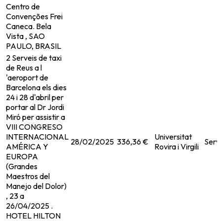
Centro de
Convenções Frei
Caneca. Bela
Vista , SAO
PAULO, BRASIL
2 Serveis de taxi
de Reus a l
'aeroport de
Barcelona els dies
24 i 28 d'abril per
portar al Dr Jordi
Miró per assistir a
VIII CONGRESO
INTERNACIONAL
Universitat
28/02/2025
336,36 €
Serv
AMÉRICA Y
Rovira i Virgili
EUROPA
(Grandes
Maestros del
Manejo del Dolor)
, 23 a
26/04/2025 .
HOTEL HILTON