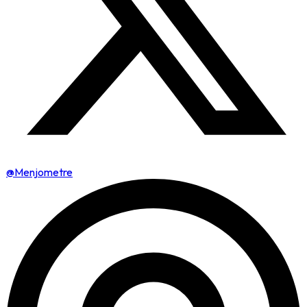
@Menjometre