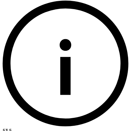
i
53.5