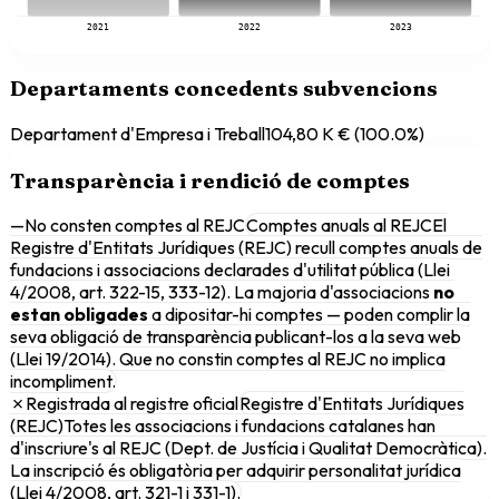
2021
2022
2023
Departaments concedents subvencions
Departament d'Empresa i Treball
104,80 K €
(
100.0
%)
Transparència i rendició de comptes
—
No consten comptes al REJC
Comptes anuals al REJC
El
Registre d'Entitats Jurídiques (REJC) recull comptes anuals de
fundacions i associacions declarades d'utilitat pública (Llei
4/2008, art. 322-15, 333-12). La majoria d'associacions
no
estan obligades
a dipositar-hi comptes — poden complir la
seva obligació de transparència publicant-los a la seva web
(Llei 19/2014). Que no constin comptes al REJC no implica
incompliment.
✗
Registrada al registre oficial
Registre d'Entitats Jurídiques
(REJC)
Totes les associacions i fundacions catalanes han
d'inscriure's al REJC (Dept. de Justícia i Qualitat Democràtica).
La inscripció és obligatòria per adquirir personalitat jurídica
(Llei 4/2008, art. 321-1 i 331-1).