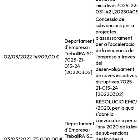
iniciatives
7025-22-
031-42 [20230405]
Concessio de
subvencions per a
projectes
d'assessorament
Departament
per a l'acceleracio
d'Empresa i
de la innovacio de
Treball
RAISC ·
02/03/2022
14.909,00 €
l'empresa a traves
7025-21-
del
015-24
desenvolupament
[20220302]
de noves iniciatives
disruptives.
7025-
21-015-24
[20220302]
RESOLUCIO EMC/
/2020, per la qual
s'obre la
convocatoria per a
Departament
l'any 2020 de la linia
d'Empresa i
de subvencions
Treball
RAISC ·
03/03/2021
75.000,00 €
destinades a