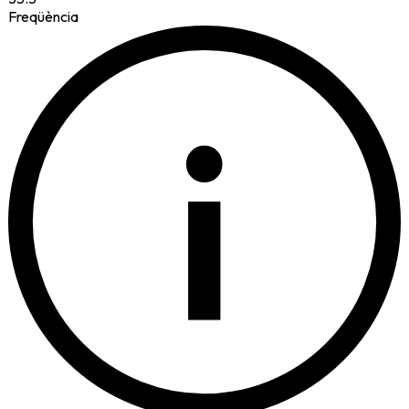
Freqüència
i