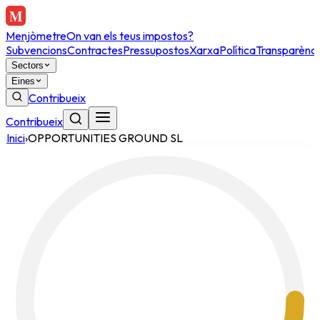
Menjòmetre
On van els teus impostos?
Subvencions
Contractes
Pressupostos
Xarxa
Política
Transparènci
Sectors
Eines
Contribueix
Contribueix
Inici
›
OPPORTUNITIES GROUND SL