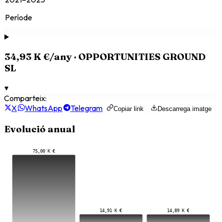
Període
34,93 K €
/any ·
OPPORTUNITIES GROUND
SL
▾
Comparteix:
X
WhatsApp
Telegram
Copiar link
Descarrega imatge
Evolució anual
75,00 K €
14,91 K €
14,89 K €