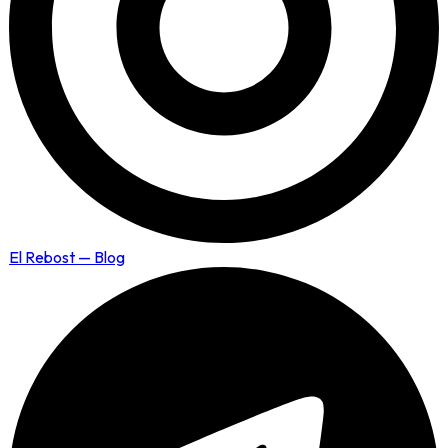
El Rebost — Blog