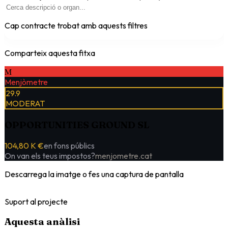
Cap contracte trobat amb aquests filtres
Comparteix aquesta fitxa
M
Menjòmetre
29.9
MODERAT
OPPORTUNITIES GROUND SL
104,80 K €
en fons públics
On van els teus impostos?
menjometre.cat
Descarrega la imatge o fes una captura de pantalla
Suport al projecte
Aquesta anàlisi