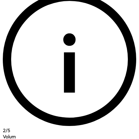
i
2
/
5
Volum