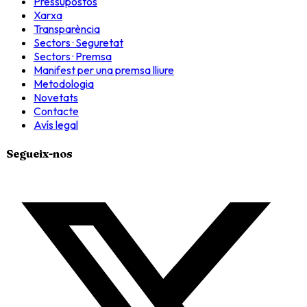
Pressupostos
Xarxa
Transparència
Sectors · Seguretat
Sectors · Premsa
Manifest per una premsa lliure
Metodologia
Novetats
Contacte
Avís legal
Segueix-nos