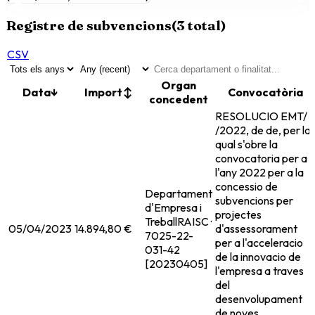
Registre de subvencions
(
3
total)
CSV
Organ
Data
↓
Import
↕
Convocatòria
concedent
RESOLUCIO EMT/
/2022, de de, per la
qual s'obre la
convocatoria per a
l'any 2022 per a la
concessio de
Departament
subvencions per
d'Empresa i
projectes
Treball
RAISC ·
05/04/2023
14.894,80 €
d'assessorament
7025-22-
per a l'acceleracio
031-42
de la innovacio de
[20230405]
l'empresa a traves
del
desenvolupament
de noves