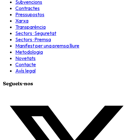
Subvencions
Contractes
Pressupostos
Xarxa
Transparència
Sectors · Seguretat
Sectors · Premsa
Manifest per una premsa lliure
Metodologia
Novetats
Contacte
Avís legal
Segueix-nos