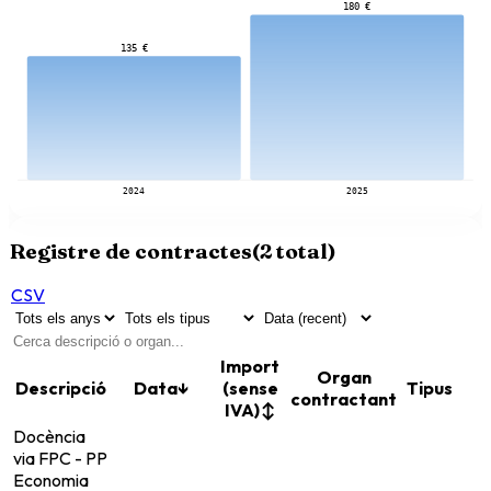
180 €
135 €
2024
2025
Registre de contractes
(
2
total)
CSV
Import
Organ
Descripció
Data
↓
(sense
Tipus
contractant
IVA)
↕
Docència
via FPC - PP
Economia