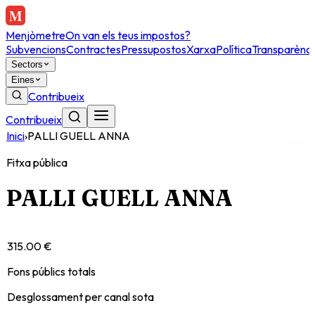
Menjòmetre
On van els teus impostos?
Subvencions
Contractes
Pressupostos
Xarxa
Política
Transparènci
Sectors
Eines
Contribueix
Contribueix
Inici
›
PALLI GUELL ANNA
Fitxa pública
PALLI GUELL ANNA
315.00 €
Fons públics totals
Desglossament per canal sota