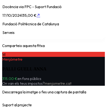
Docència via FPC - Suport Fundació
17/10/2024
135,00 €
↗
Fundació Politècnica de Catalunya
Serveis
Comparteix aquesta fitxa
M
Menjòmetre
PALLI GUELL ANNA
315.00 €
en fons públics
On van els teus impostos?
menjometre.cat
Descarrega la imatge o fes una captura de pantalla
Suport al projecte