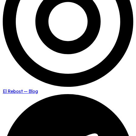
El Rebost — Blog