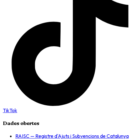
TikTok
Dades obertes
RAISC — Registre d'Ajuts i Subvencions de Catalunya