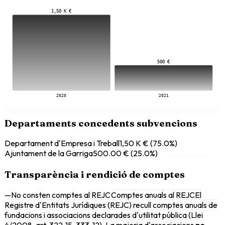
1,50 K €
500 €
2020
2021
Departaments concedents subvencions
Departament d'Empresa i Treball
1,50 K €
(
75.0
%)
Ajuntament de la Garriga
500.00 €
(
25.0
%)
Transparència i rendició de comptes
—
No consten comptes al REJC
Comptes anuals al REJC
El
Registre d'Entitats Jurídiques (REJC) recull comptes anuals de
fundacions i associacions declarades d'utilitat pública (Llei
4/2008, art. 322-15, 333-12). La majoria d'associacions
no