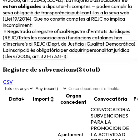
estan obligades
a dipositar-hi comptes — poden complir la
seva obligació de transparència publicant-los a la seva web
(Llei 19/2014). Que no constin comptes al REJC no implica
incompliment.
✗
Registrada al registre oficial
Registre d'Entitats Jurídiques
(REJC)
Totes les associacions i fundacions catalanes han
d'inscriure's al REJC (Dept. de Justícia i Qualitat Democràtica).
La inscripció és obligatòria per adquirir personalitat jurídica
(Llei 4/2008, art. 321-1 i 331-1).
Registre de subvencions
(
2
total)
CSV
Organ
Data
↓
Import
↕
Convocatòria
Fo
concedent
CONVOCATORIA
SUBVENCIONES
PARA LA
PROMOCION DE
Ajuntament
LA ACTIVIDAD