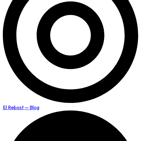
El Rebost — Blog