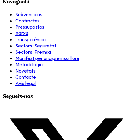
Navegació
Subvencions
Contractes
Pressupostos
Xarxa
Transparència
Sectors · Seguretat
Sectors · Premsa
Manifest per una premsa lliure
Metodologia
Novetats
Contacte
Avís legal
Segueix-nos