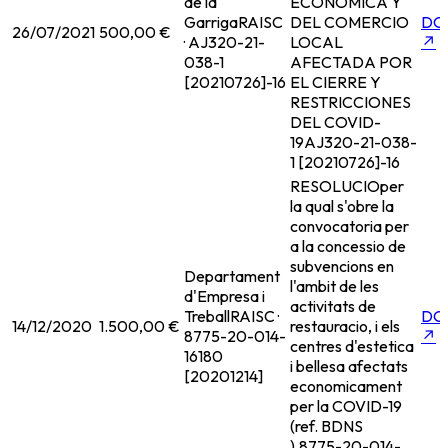
de la
ECONOMICA Y
Garriga
RAISC
DEL COMERCIO
DO
26/07/2021
500,00 €
· AJ320-21-
LOCAL
↗
038-1
AFECTADA POR
[20210726]-16
EL CIERRE Y
RESTRICCIONES
DEL COVID-
19
AJ320-21-038-
1 [20210726]-16
RESOLUCIOper
la qual s'obre la
convocatoria per
a la concessio de
subvencions en
Departament
l'ambit de les
d'Empresa i
activitats de
Treball
RAISC ·
DO
14/12/2020
1.500,00 €
restauracio, i els
8775-20-014-
↗
centres d'estetica
16180
i bellesa afectats
[20201214]
economicament
per la COVID-19
(ref. BDNS
).
8775-20-014-