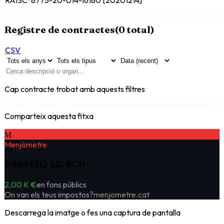
RAISC · 8775-20-014-16180 [20201214]
Registre de contractes
(
0
total)
CSV
Cap contracte trobat amb aquests filtres
Comparteix aquesta fitxa
M
Menjòmetre
PASSEIG 42, SCP
2,00 K €
en fons públics
On van els teus impostos?
menjometre.cat
Descarrega la imatge o fes una captura de pantalla