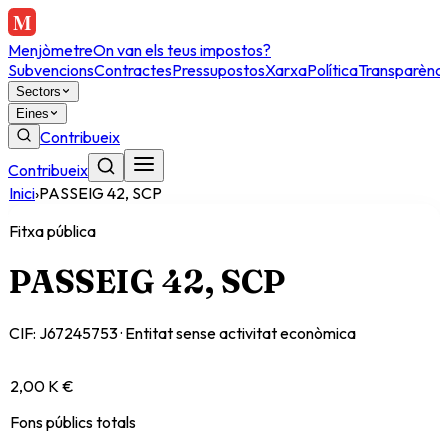
Menjòmetre
On van els teus impostos?
Subvencions
Contractes
Pressupostos
Xarxa
Política
Transparènci
Sectors
Eines
Contribueix
Contribueix
Inici
›
PASSEIG 42, SCP
Fitxa pública
PASSEIG 42, SCP
CIF:
J67245753
·
Entitat sense activitat econòmica
2,00 K €
Fons públics totals