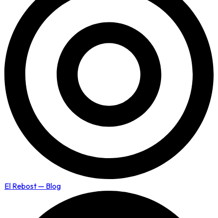
El Rebost — Blog