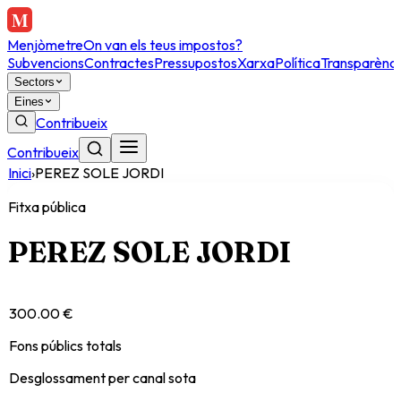
Menjòmetre
On van els teus impostos?
Subvencions
Contractes
Pressupostos
Xarxa
Política
Transparènci
Sectors
Eines
Contribueix
Contribueix
Inici
›
PEREZ SOLE JORDI
Fitxa pública
PEREZ SOLE JORDI
300.00 €
Fons públics totals
Desglossament per canal sota