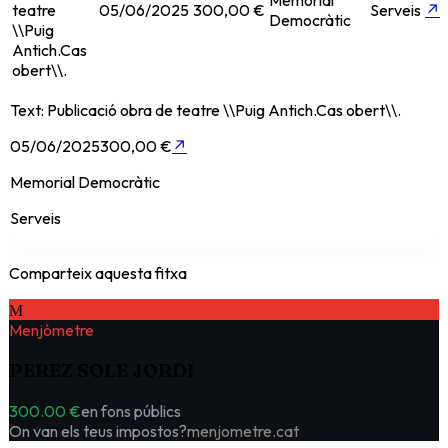
Memorial
teatre
05/06/2025
300,00 €
Serveis
↗
Democràtic
\\Puig
Antich.Cas
obert\\.
Text: Publicació obra de teatre \\Puig Antich.Cas obert\\.
05/06/2025
300,00 €
↗
Memorial Democràtic
Serveis
Comparteix aquesta fitxa
M
Menjòmetre
PEREZ SOLE JORDI
300.00 €
en fons públics
On van els teus impostos?
menjometre.cat