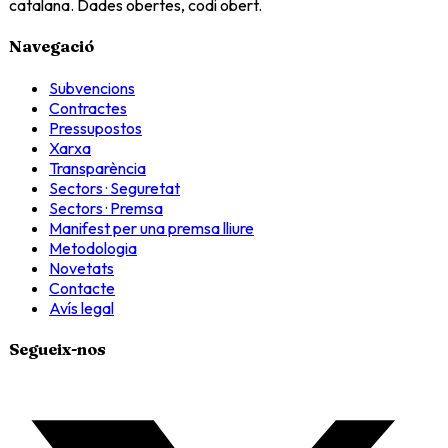
catalana. Dades obertes, codi obert.
Navegació
Subvencions
Contractes
Pressupostos
Xarxa
Transparència
Sectors · Seguretat
Sectors · Premsa
Manifest per una premsa lliure
Metodologia
Novetats
Contacte
Avís legal
Segueix-nos