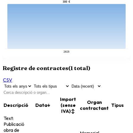
300 €
2025
Registre de contractes
(
1
total)
CSV
Import
Organ
Descripció
Data
↓
(sense
Tipus
contractant
IVA)
↕
Text:
Publicació
obra de