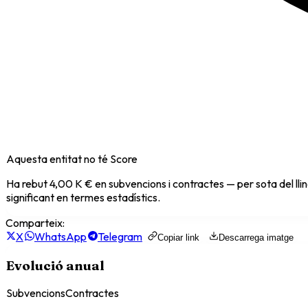
Aquesta entitat no té Score
Ha rebut
4,00 K €
en subvencions i contractes — per sota del ll
significant en termes estadístics.
Comparteix:
X
WhatsApp
Telegram
Copiar link
Descarrega imatge
Evolució anual
Subvencions
Contractes