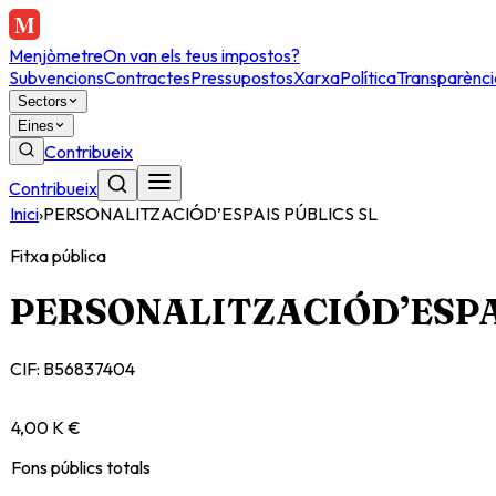
Menjòmetre
On van els teus impostos?
Subvencions
Contractes
Pressupostos
Xarxa
Política
Transparènci
Sectors
Eines
Contribueix
Contribueix
Inici
›
PERSONALITZACIÓD’ESPAIS PÚBLICS SL
Fitxa pública
PERSONALITZACIÓD’ESPA
CIF:
B56837404
4,00 K €
Fons públics totals