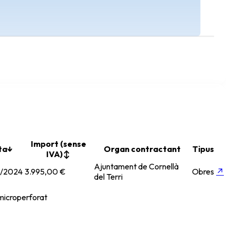
Import (sense
ta
↓
Organ contractant
Tipus
IVA)
↕
Ajuntament de Cornellà
/2024
3.995,00 €
Obres
↗
del Terri
microperforat