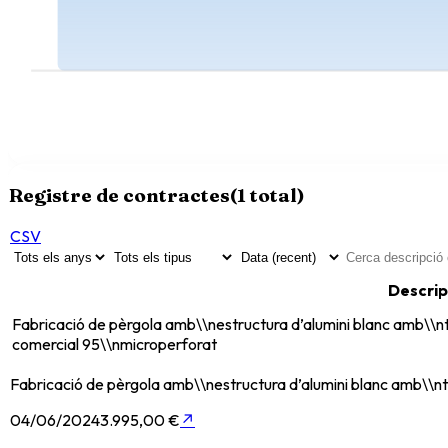
Registre de contractes
(
1
total)
CSV
Descrip
Fabricació de pèrgola amb\\nestructura d’alumini blanc amb\
comercial 95\\nmicroperforat
Fabricació de pèrgola amb\\nestructura d’alumini blanc amb\\
04/06/2024
3.995,00 €
↗