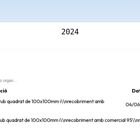
2024
ció
Da
\ntub quadrat de 100x100mm i\\nrecobriment amb
04/06
ntub quadrat de 100x100mm i\\nrecobriment amb comercial 95\\n