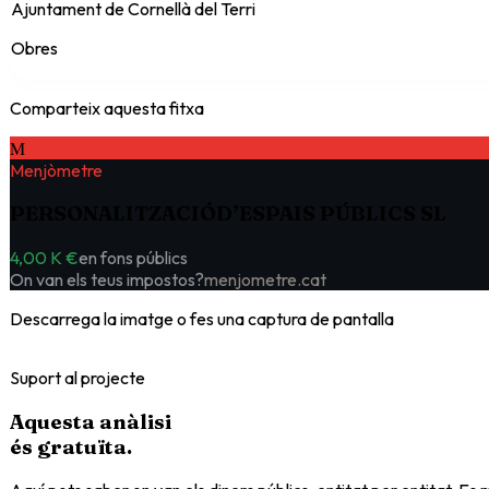
Ajuntament de Cornellà del Terri
Obres
Comparteix aquesta fitxa
M
Menjòmetre
PERSONALITZACIÓD’ESPAIS PÚBLICS SL
4,00 K €
en fons públics
On van els teus impostos?
menjometre.cat
Descarrega la imatge o fes una captura de pantalla
Suport al projecte
Aquesta anàlisi
és
gratuïta
.