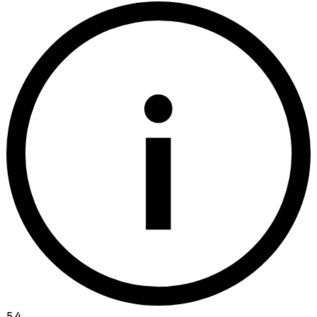
i
5.4