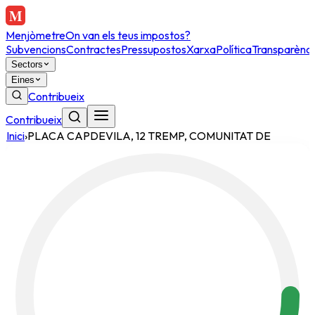
Menjòmetre
On van els teus impostos?
Subvencions
Contractes
Pressupostos
Xarxa
Política
Transparènci
Sectors
Eines
Contribueix
Contribueix
Inici
›
PLACA CAPDEVILA, 12 TREMP, COMUNITAT DE