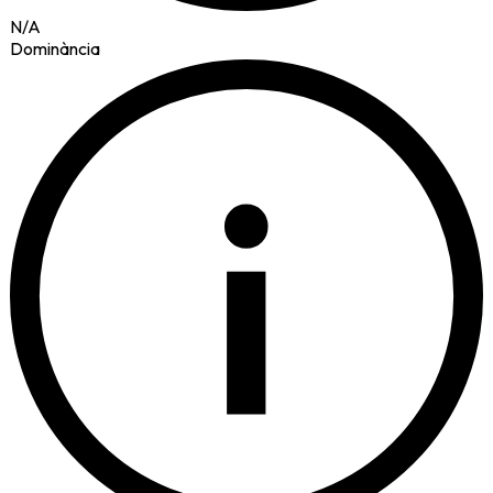
N/A
Dominància
i