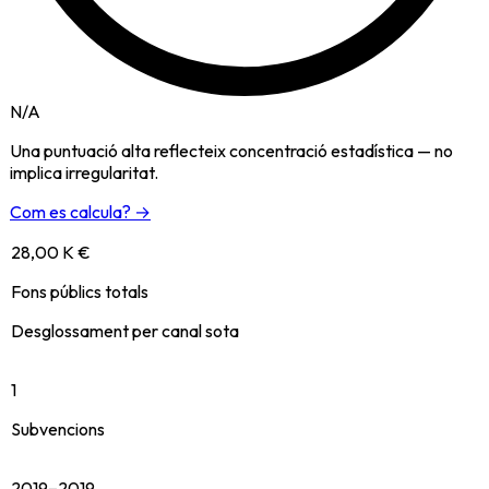
N/A
Una puntuació alta reflecteix concentració estadística — no
implica irregularitat.
Com es calcula? →
28,00 K €
Fons públics totals
Desglossament per canal sota
1
Subvencions
2019–2019