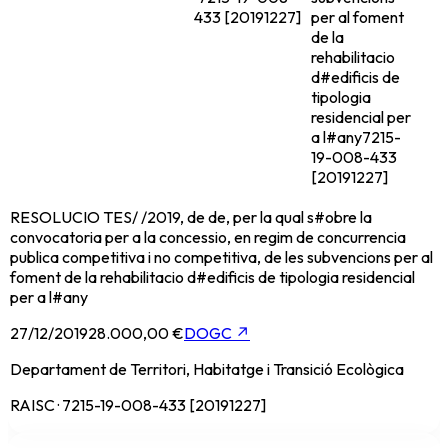
433 [20191227]
per al foment
de la
rehabilitacio
d#edificis de
tipologia
residencial per
a l#any
7215-
19-008-433
[20191227]
RESOLUCIO TES/ /2019, de de, per la qual s#obre la
convocatoria per a la concessio, en regim de concurrencia
publica competitiva i no competitiva, de les subvencions per al
foment de la rehabilitacio d#edificis de tipologia residencial
per a l#any
27/12/2019
28.000,00 €
DOGC
↗
Departament de Territori, Habitatge i Transició Ecològica
RAISC · 7215-19-008-433 [20191227]