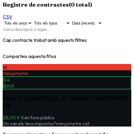
Registre de contractes
(
0
total)
CSV
Cap contracte trobat amb aquests filtres
Comparteix aquesta fitxa
M
Menjòmetre
5.4
BAIX
PLACA CAPDEVILA, 12 TREMP, COMUNITAT
DE
28,00 K €
en fons públics
On van els teus impostos?
menjometre.cat