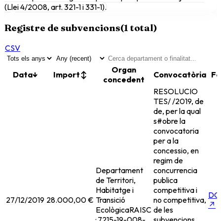
(Llei 4/2008, art. 321-1 i 331-1).
Registre de subvencions
(
1
total)
CSV
Organ
Data
↓
Import
↕
Convocatòria
Fo
concedent
RESOLUCIO
TES/ /2019, de
de, per la qual
s#obre la
convocatoria
per a la
concessio, en
regim de
Departament
concurrencia
de Territori,
publica
Habitatge i
competitiva i
DO
27/12/2019
28.000,00 €
Transició
no competitiva,
↗
Ecològica
RAISC
de les
· 7215-19-008-
subvencions