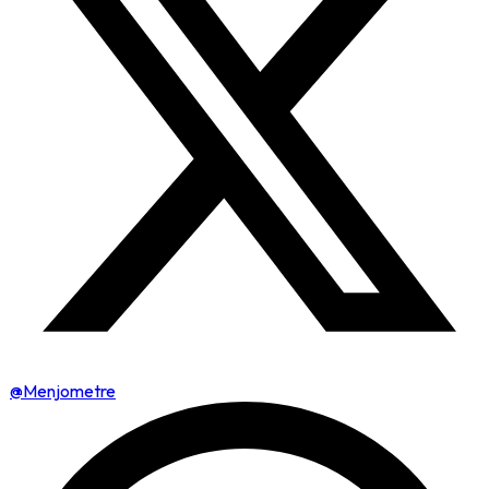
@Menjometre