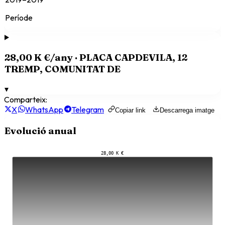
Període
28,00 K €
/any ·
PLACA CAPDEVILA, 12
TREMP, COMUNITAT DE
▾
Comparteix:
X
WhatsApp
Telegram
Copiar link
Descarrega imatge
Evolució anual
28,00 K €