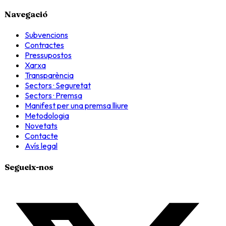
Navegació
Subvencions
Contractes
Pressupostos
Xarxa
Transparència
Sectors · Seguretat
Sectors · Premsa
Manifest per una premsa lliure
Metodologia
Novetats
Contacte
Avís legal
Segueix-nos