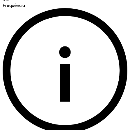
Freqüència
i