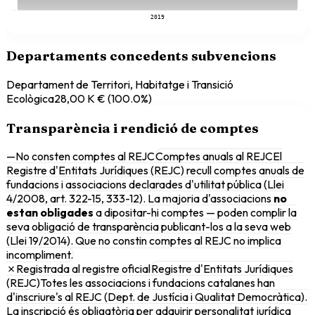
2019
Departaments concedents subvencions
Departament de Territori, Habitatge i Transició
Ecològica
28,00 K €
(
100.0
%)
Transparència i rendició de comptes
—
No consten comptes al REJC
Comptes anuals al REJC
El
Registre d'Entitats Jurídiques (REJC) recull comptes anuals de
fundacions i associacions declarades d'utilitat pública (Llei
4/2008, art. 322-15, 333-12). La majoria d'associacions
no
estan obligades
a dipositar-hi comptes — poden complir la
seva obligació de transparència publicant-los a la seva web
(Llei 19/2014). Que no constin comptes al REJC no implica
incompliment.
✗
Registrada al registre oficial
Registre d'Entitats Jurídiques
(REJC)
Totes les associacions i fundacions catalanes han
d'inscriure's al REJC (Dept. de Justícia i Qualitat Democràtica).
La inscripció és obligatòria per adquirir personalitat jurídica