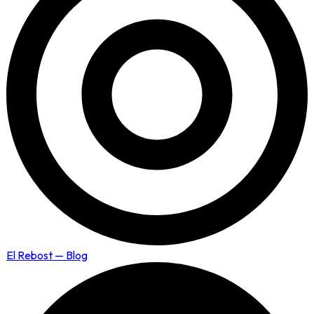
El Rebost — Blog