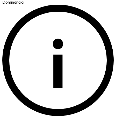
Dominància
i