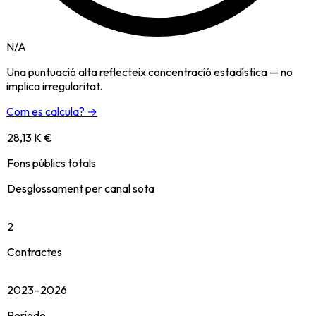
N/A
Una puntuació alta reflecteix concentració estadística — no
implica irregularitat.
Com es calcula? →
28,13 K €
Fons públics totals
Desglossament per canal sota
2
Contractes
2023–2026
Període