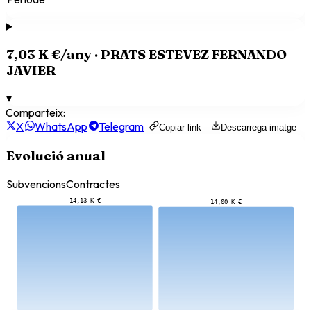
7,03 K €
/any ·
PRATS ESTEVEZ FERNANDO
JAVIER
▾
Comparteix:
X
WhatsApp
Telegram
Copiar link
Descarrega imatge
Evolució anual
Subvencions
Contractes
14,13 K €
14,00 K €