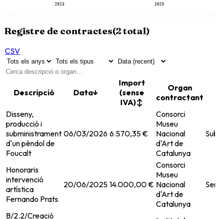
2023
2025
Registre de contractes
(
2
total)
CSV
Import
Organ
Descripció
Data
↓
(sense
contractant
IVA)
↕
Disseny,
Consorci
producció i
Museu
subministrament
06/03/2026
6.570,35 €
Nacional
Sub
d'un pèndol de
d'Art de
Foucalt
Catalunya
Consorci
Honoraris
Museu
intervenció
20/06/2025
14.000,00 €
Nacional
Ser
artística
d'Art de
Fernando Prats
Catalunya
B/2.2/Creació