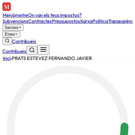
Menjòmetre
On van els teus impostos?
Subvencions
Contractes
Pressupostos
Xarxa
Política
Transparènci
Sectors
Eines
Contribueix
Contribueix
Inici
›
PRATS ESTEVEZ FERNANDO JAVIER