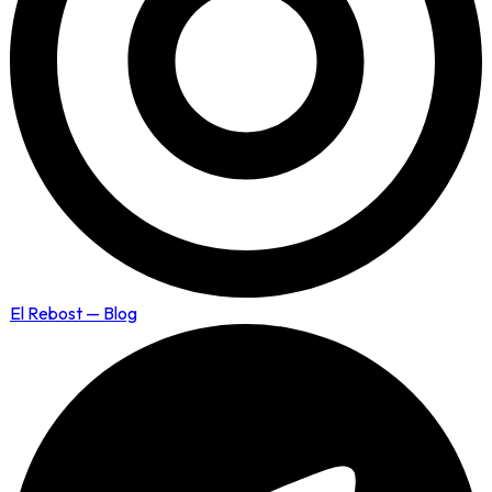
El Rebost — Blog