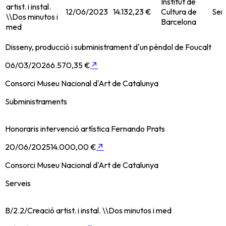
Institut de
artist. i instal.
12/06/2023
14.132,23 €
Cultura de
Ser
\\Dos minutos i
Barcelona
med
Disseny, producció i subministrament d'un pèndol de Foucalt
06/03/2026
6.570,35 €
↗
Consorci Museu Nacional d'Art de Catalunya
Subministraments
Honoraris intervenció artística Fernando Prats
20/06/2025
14.000,00 €
↗
Consorci Museu Nacional d'Art de Catalunya
Serveis
B/2.2/Creació artist. i instal. \\Dos minutos i med