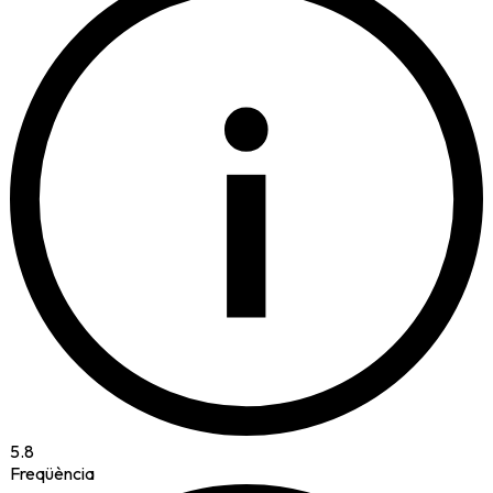
i
5.8
Freqüència