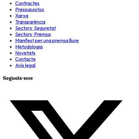
Contractes
Pressupostos
Xarxa
Transparència
Sectors · Seguretat
Sectors · Premsa
Manifest per una premsa lliure
Metodologia
Novetats
Contacte
Avís legal
Segueix-nos