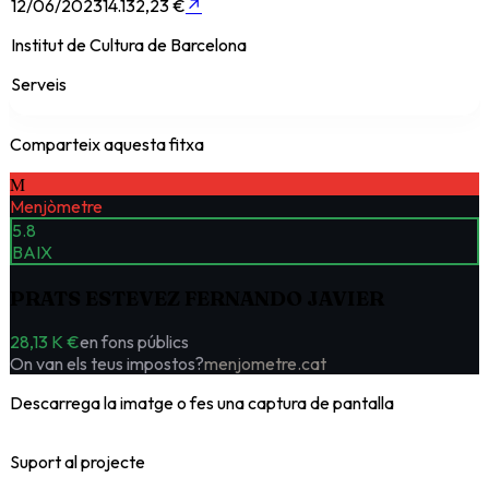
12/06/2023
14.132,23 €
↗
Institut de Cultura de Barcelona
Serveis
Comparteix aquesta fitxa
M
Menjòmetre
5.8
BAIX
PRATS ESTEVEZ FERNANDO JAVIER
28,13 K €
en fons públics
On van els teus impostos?
menjometre.cat
Descarrega la imatge o fes una captura de pantalla
Suport al projecte