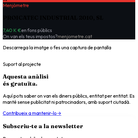
Menjòmetre
PROICATEC INDUSTRIAL 2010, SL
7,40 K €
en fons públics
On van els teus impostos?
menjometre.cat
Descarrega la imatge o fes una captura de pantalla
Suport al projecte
Aquesta anàlisi
és
gratuïta
.
Aquí pots saber on van els diners públics, entitat per entitat. Es
manté sense publicitat ni patrocinadors, amb suport ciutadà.
Contribueix a mantenir-lo
→
Subscriu-te a la newsletter