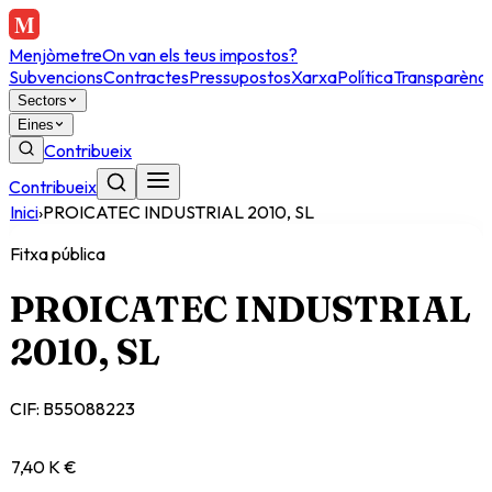
Menjòmetre
On van els teus impostos?
Subvencions
Contractes
Pressupostos
Xarxa
Política
Transparènci
Sectors
Eines
Contribueix
Contribueix
Inici
›
PROICATEC INDUSTRIAL 2010, SL
Fitxa pública
PROICATEC INDUSTRIAL
2010, SL
CIF:
B55088223
7,40 K €