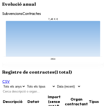
Evolució anual
Subvencions
Contractes
7,40 K €
2024
Registre de contractes
(
1
total)
CSV
Import
Organ
Descripció
Data
↓
(sense
Tipus
contractant