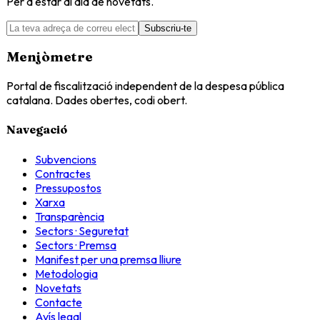
Per a estar al dia de novetats.
Subscriu-te
Menjòmetre
Portal de fiscalització independent de la despesa pública
catalana. Dades obertes, codi obert.
Navegació
Subvencions
Contractes
Pressupostos
Xarxa
Transparència
Sectors · Seguretat
Sectors · Premsa
Manifest per una premsa lliure
Metodologia
Novetats
Contacte
Avís legal