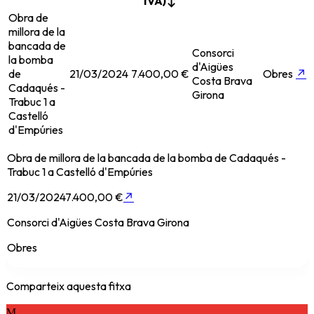
IVA)
↕
Obra de
millora de la
bancada de
Consorci
la bomba
d'Aigües
de
21/03/2024
7.400,00 €
Obres
↗
Costa Brava
Cadaqués -
Girona
Trabuc 1 a
Castelló
d'Empúries
Obra de millora de la bancada de la bomba de Cadaqués -
Trabuc 1 a Castelló d'Empúries
21/03/2024
7.400,00 €
↗
Consorci d'Aigües Costa Brava Girona
Obres
Comparteix aquesta fitxa
M