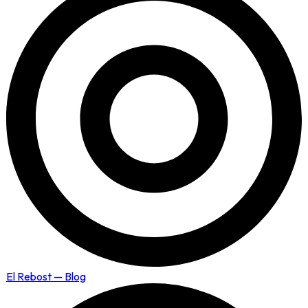
El Rebost — Blog