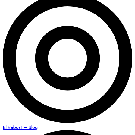
El Rebost — Blog