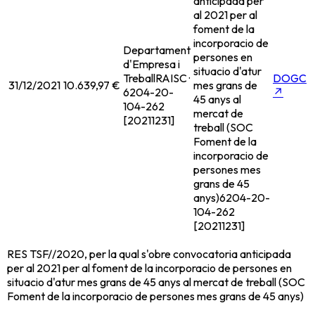
anticipada per
al 2021 per al
foment de la
incorporacio de
Departament
persones en
d'Empresa i
situacio d'atur
Treball
RAISC ·
DOGC
31/12/2021
10.639,97 €
mes grans de
6204-20-
↗
45 anys al
104-262
mercat de
[20211231]
treball (SOC
Foment de la
incorporacio de
persones mes
grans de 45
anys)
6204-20-
104-262
[20211231]
RES TSF//2020, per la qual s'obre convocatoria anticipada
per al 2021 per al foment de la incorporacio de persones en
situacio d'atur mes grans de 45 anys al mercat de treball (SOC
Foment de la incorporacio de persones mes grans de 45 anys)