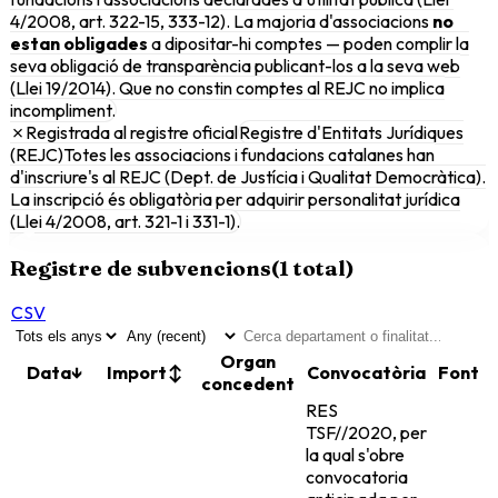
4/2008, art. 322-15, 333-12). La majoria d'associacions
no
estan obligades
a dipositar-hi comptes — poden complir la
seva obligació de transparència publicant-los a la seva web
(Llei 19/2014). Que no constin comptes al REJC no implica
incompliment.
✗
Registrada al registre oficial
Registre d'Entitats Jurídiques
(REJC)
Totes les associacions i fundacions catalanes han
d'inscriure's al REJC (Dept. de Justícia i Qualitat Democràtica).
La inscripció és obligatòria per adquirir personalitat jurídica
(Llei 4/2008, art. 321-1 i 331-1).
Registre de subvencions
(
1
total)
CSV
Organ
Data
↓
Import
↕
Convocatòria
Font
concedent
RES
TSF//2020, per
la qual s'obre
convocatoria