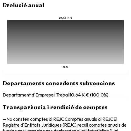
Evolució anual
10,64 K €
2021
Departaments concedents subvencions
Departament d'Empresa i Treball
10,64 K €
(
100.0
%)
Transparència i rendició de comptes
—
No consten comptes al REJC
Comptes anuals al REJC
El
Registre d'Entitats Jurídiques (REJC) recull comptes anuals de
fundacions i associacions declarades d'utilitat pública (Llei