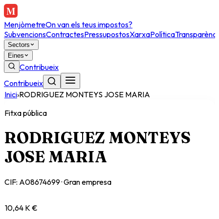
Menjòmetre
On van els teus impostos?
Subvencions
Contractes
Pressupostos
Xarxa
Política
Transparènci
Sectors
Eines
Contribueix
Contribueix
Inici
›
RODRIGUEZ MONTEYS JOSE MARIA
Fitxa pública
RODRIGUEZ MONTEYS
JOSE MARIA
CIF:
A08674699
·
Gran empresa
10,64 K €