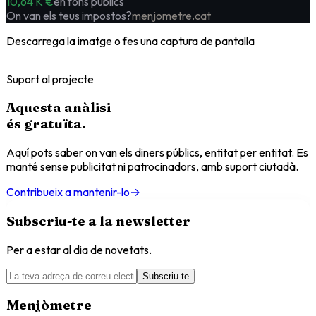
10,64 K €
en fons públics
On van els teus impostos?
menjometre.cat
Descarrega la imatge o fes una captura de pantalla
Suport al projecte
Aquesta anàlisi
és
gratuïta
.
Aquí pots saber on van els diners públics, entitat per entitat. Es
manté sense publicitat ni patrocinadors, amb suport ciutadà.
Contribueix a mantenir-lo
→
Subscriu-te a la newsletter
Per a estar al dia de novetats.
Subscriu-te
Menjòmetre