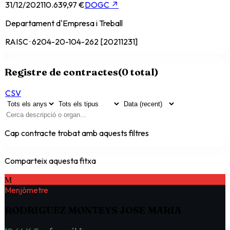
31/12/2021
10.639,97 €
DOGC
↗
Departament d'Empresa i Treball
RAISC · 6204-20-104-262 [20211231]
Registre de contractes
(
0
total)
CSV
Cap contracte trobat amb aquests filtres
Comparteix aquesta fitxa
M
Menjòmetre
RODRIGUEZ MONTEYS JOSE MARIA