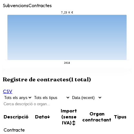
Subvencions
Contractes
7,23 K €
2018
Registre de contractes
(
1
total)
CSV
Import
Organ
Descripció
Data
↓
(sense
Tipus
contractant
IVA)
↕
Contracte