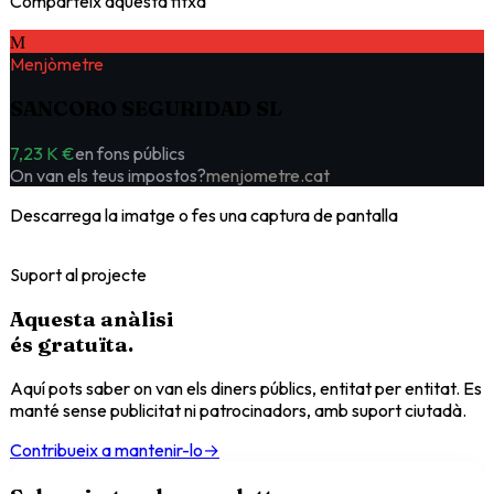
Comparteix aquesta fitxa
M
Menjòmetre
SANCORO SEGURIDAD SL
7,23 K €
en fons públics
On van els teus impostos?
menjometre.cat
Descarrega la imatge o fes una captura de pantalla
Suport al projecte
Aquesta anàlisi
és
gratuïta
.
Aquí pots saber on van els diners públics, entitat per entitat. Es
manté sense publicitat ni patrocinadors, amb suport ciutadà.
Contribueix a mantenir-lo
→