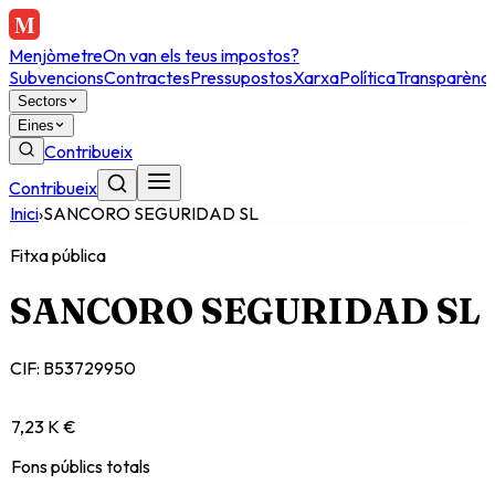
Menjòmetre
On van els teus impostos?
Subvencions
Contractes
Pressupostos
Xarxa
Política
Transparènci
Sectors
Eines
Contribueix
Contribueix
Inici
›
SANCORO SEGURIDAD SL
Fitxa pública
SANCORO SEGURIDAD SL
CIF:
B53729950
7,23 K €
Fons públics totals