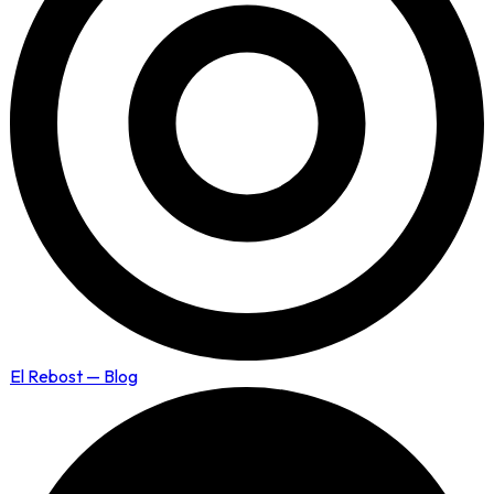
El Rebost — Blog