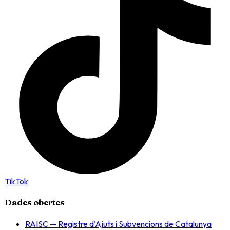
TikTok
Dades obertes
RAISC — Registre d'Ajuts i Subvencions de Catalunya