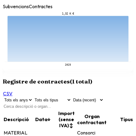
Subvencions
Contractes
1,32 K €
2025
Registre de contractes
(
1
total)
CSV
Import
Organ
Descripció
Data
↓
(sense
Tipus
contractant
IVA)
↕
MATERIAL
Consorci