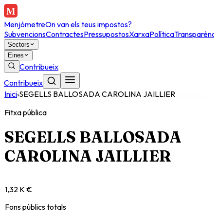
Menjòmetre
On van els teus impostos?
Subvencions
Contractes
Pressupostos
Xarxa
Política
Transparènci
Sectors
Eines
Contribueix
Contribueix
Inici
›
SEGELLS BALLOSADA CAROLINA JAILLIER
Fitxa pública
SEGELLS BALLOSADA
CAROLINA JAILLIER
1,32 K €
Fons públics totals