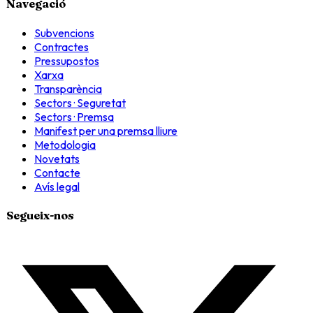
Navegació
Subvencions
Contractes
Pressupostos
Xarxa
Transparència
Sectors · Seguretat
Sectors · Premsa
Manifest per una premsa lliure
Metodologia
Novetats
Contacte
Avís legal
Segueix-nos