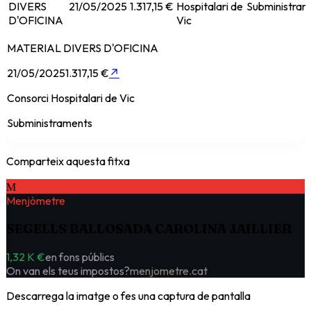
DIVERS
21/05/2025
1.317,15 €
Hospitalari de
Subministram
D'OFICINA
Vic
MATERIAL DIVERS D'OFICINA
21/05/2025
1.317,15 €
↗
Consorci Hospitalari de Vic
Subministraments
Comparteix aquesta fitxa
M
Menjòmetre
SEGELLS BALLOSADA CAROLINA JAILLIER
1,32 K €
en fons públics
On van els teus impostos?
menjometre.cat
Descarrega la imatge o fes una captura de pantalla