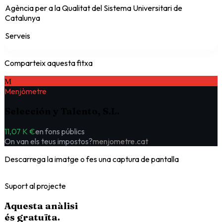
Agència per a la Qualitat del Sistema Universitari de
Catalunya
Serveis
Comparteix aquesta fitxa
M
Menjòmetre
Selección y Talento, S.L.
11,07 K €
en fons públics
On van els teus impostos?
menjometre.cat
Descarrega la imatge o fes una captura de pantalla
Suport al projecte
Aquesta anàlisi
és
gratuïta
.