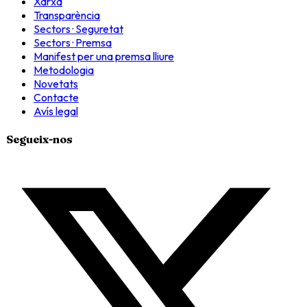
Xarxa
Transparència
Sectors · Seguretat
Sectors · Premsa
Manifest per una premsa lliure
Metodologia
Novetats
Contacte
Avís legal
Segueix-nos