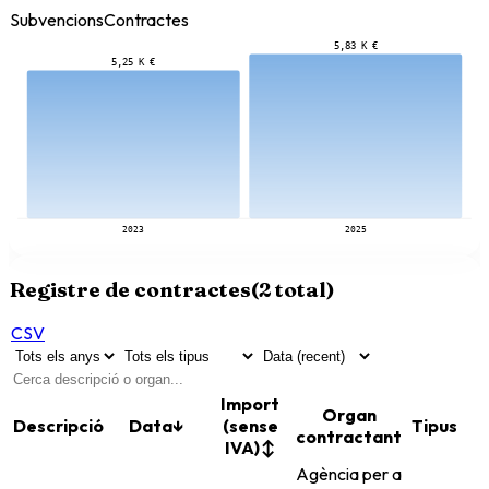
Subvencions
Contractes
5,83 K €
5,25 K €
2023
2025
Registre de contractes
(
2
total)
CSV
Import
Organ
Descripció
Data
↓
(sense
Tipus
contractant
IVA)
↕
Agència per a