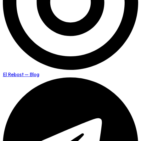
El Rebost — Blog