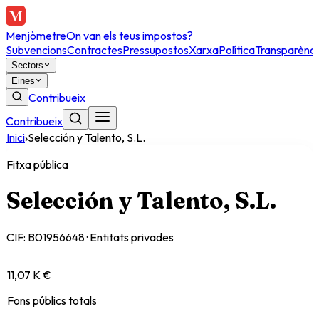
Menjòmetre
On van els teus impostos?
Subvencions
Contractes
Pressupostos
Xarxa
Política
Transparènci
Sectors
Eines
Contribueix
Contribueix
Inici
›
Selección y Talento, S.L.
Fitxa pública
Selección y Talento, S.L.
CIF:
B01956648
·
Entitats privades
11,07 K €
Fons públics totals